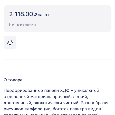
Сопутствующие товары
2 118.00
₽ за шт.
Цветной багет
Нет в наличии
Экополимер
Экраны для радиаторов
ПОПУЛЯРНЫЕ ТОВАРЫ
Перфорированная панель КВАДРО
7043 ₽
11-45, 2800х1250мм, ХДФ, венге
О товаре
Профиль кромочный, натур,
257 ₽
1850х30х7 мм
Перфорированные панели ХДФ – уникальный
отделочный материал: прочный, легкий,
Натуральные обои Cosca Traditional
4763 ₽
Prints L5037, 0,91 x 6,2 м
долговечный, экологически чистый. Разнообразие
рисунков перфорации, богатая палитра видов
Перфорированная панель ВЕРОНИКА,