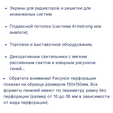
Перфорированная панель
Экраны для радиаторов и решетки для
7043 ₽
КРИСТАЛЛ, 2800х1250мм, ХДФ, бук
инженерных систем;
Перфорированная панель АБАКО,
5107 ₽
Подвесной потолки (система Armstrong или
2790х1020мм, ХДФ, белая
аналоги);
Консоль для архитектурного бруса
557 ₽
90х55мм, африканский палисандр
Торговое и выставочное оборудование;
Перфорированная панель ДАМАСКО,
878 ₽
Декоративные светильники с мягким
1030х695мм, ХДФ, клён
рассеянным светом и изящным рисунком
Натуральные обои Cosca Traditional
теней…
1305 ₽
Prints L5014, 0,91 x 6,2 м
Обратите внимание! Рисунок перфорации
Перфорированная панель КВАДРО
показан на образце размером 150х150мм. Все
2118 ₽
11-45, 1400х780мм, ХДФ, ольха
форматы панелей имеют по периметру рамку без
перфорации (размер от 10 до 38 мм в зависимости
Воск мягкий "Дуб белёный" в
102 ₽
от вида перфорации).
блистере
Консоль для архитектурного бруса