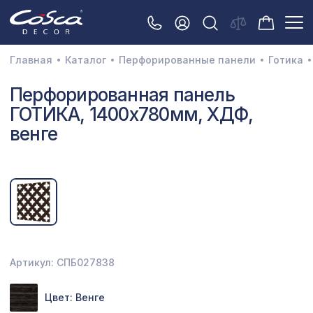
Главная
Каталог
Перфорированные панели
Готика
3D орнамент
Перфорированная панель
ГОТИКА, 1400х780мм, ХДФ,
Акустические панели
венге
Декоративные балки и брус
Интерьерный МДФ
Межкомнатные арки
Натуральные покрытия
Перфорированные панели
Артикул: СПБ027838
Плинтусы
Цвет: Венге
Распродажа