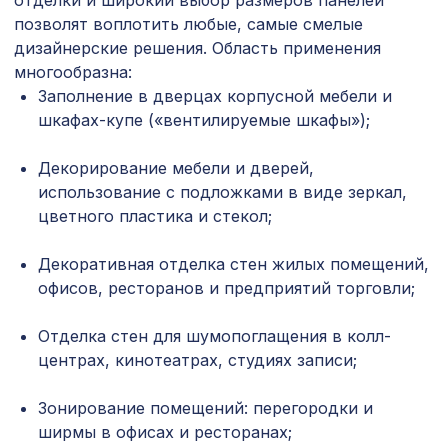
отделки и широкий выбор размеров панелей
1162 ₽
1000х680мм, ХДФ, без отделки
позволят воплотить любые, самые смелые
дизайнерские решения. Область применения
Молдинг MX009, 38х18, 2000мм,
481 ₽
Экополимер/25
многообразна:
Заполнение в дверцах корпусной мебели и
УНИВЕРСАЛЬНЫЙ НАБОР для
шкафах-купе («вентилируемые шкафы»);
1921 ₽
увеличения ширины арок КЛАССИКА,
ПОРТУ, АРИА, мелинга белая
Декорирование мебели и дверей,
Перфорированная панель ДЕДАЛО,
1110 ₽
использование с подложками в виде зеркал,
1000х680мм, ХДФ, ольха
цветного пластика и стекол;
Перфорированная панель
2118 ₽
РОМАНИКО, 1400х780мм, ХДФ, бук
Декоративная отделка стен жилых помещений,
офисов, ресторанов и предприятий торговли;
для балки 120х120мм венге, консоль
192 ₽
(импорт)
Отделка стен для шумопоглащения в колл-
Перфорированная панель АБАКО,
центрах, кинотеатрах, студиях записи;
5107 ₽
2790х1020мм, ХДФ, клён
Зонирование помещений: перегородки и
Перфорированная панель
3507 ₽
ширмы в офисах и ресторанах;
РОМАНИКО, 2070х930мм, ХДФ, бук