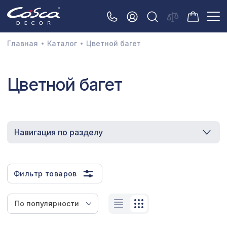
Главная
Каталог
Цветной багет
3D орнамент
Цветной багет
Акустические панели
Декоративные балки и брус
Интерьерный МДФ
Навигация по разделу
Межкомнатные арки
Натуральные покрытия
Фильтр товаров
Перфорированные панели
Плинтусы
По популярности
Распродажа