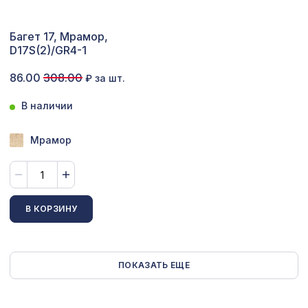
Перфорированная панель
Багет 17, Мрамор,
7043 ₽
КРИСТАЛЛ, 2800х1250мм, ХДФ,
D17S(2)/GR4-1
венге
86.00
308.00
Перфорированная панель ИНДИЯ,
₽ за шт.
7043 ₽
2800х1250мм, ХДФ, белая
В наличии
Мрамор
В КОРЗИНУ
ПОКАЗАТЬ ЕЩЕ