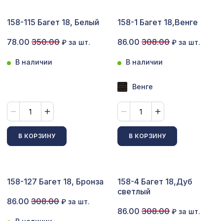
Сопутствующие товары
158-115 Багет 18, Белый
158-1 Багет 18,Венге
Цветной багет
78.00
350.00
86.00
308.00
₽ за шт.
₽ за шт.
Экополимер
В наличии
В наличии
Экраны для радиаторов
Венге
ПОПУЛЯРНЫЕ ТОВАРЫ
Натуральные обои Cosca Traditional
1600 ₽
В КОРЗИНУ
В КОРЗИНУ
Prints L5071, 0,91 x 5,5 м
Перфорированная панель ВЕРОНИКА,
1131 ₽
1200х600мм, ХДФ, ольха
158-127 Багет 18, Бронза
158-4 Багет 18,Дуб
Экран для радиатора, МОДЕРН,
светлый
1436 ₽
рамка 900х600мм, перфорация
86.00
308.00
₽ за шт.
ДАМАСКО, дуб сонома
86.00
308.00
₽ за шт.