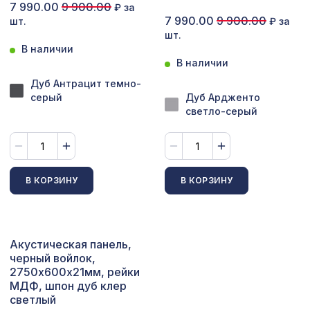
7 990.00
9 900.00
₽ за
7 990.00
9 900.00
шт.
₽ за
481 ₽
Консоль для балки 120х120мм, венге
шт.
В наличии
В наличии
Консоль для архитектурного бруса
592 ₽
135х85мм, серый кипарис
Дуб Антрацит темно-
серый
Дуб Ардженто
светло-серый
В КОРЗИНУ
В КОРЗИНУ
Акустическая панель,
черный войлок,
2750х600х21мм, рейки
МДФ, шпон дуб клер
светлый