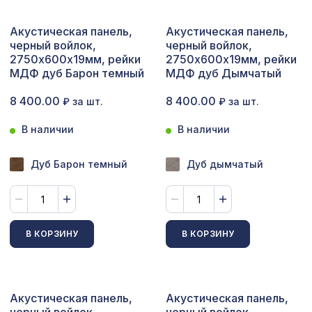
Сопутствующие товары
Акустическая панель,
Акустическая панель,
черный войлок,
черный войлок,
Цветной багет
2750х600х19мм, рейки
2750х600х19мм, рейки
МДФ дуб Барон темный
МДФ дуб Дымчатый
Экополимер
8 400.00
8 400.00
₽ за шт.
₽ за шт.
Экраны для радиаторов
В наличии
В наличии
ПОПУЛЯРНЫЕ ТОВАРЫ
Дуб Барон темный
Дуб дымчатый
BM-004 Бамбуковое панно 900х1360
2031 ₽
Гейша
Перфорированная панель ДАМАСКО,
878 ₽
В КОРЗИНУ
В КОРЗИНУ
1030х695мм, ХДФ, белая
Перфорированная панель КВАДРО
878 ₽
10-20, 1030х695мм, ХДФ, бук
Акустическая панель,
Акустическая панель,
Перфорированная панель