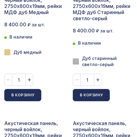
черный войлок,
черный войлок,
7043 ₽
ВЕРОНИКА, 2800х1250мм, ХДФ,
2750х600х19мм, рейки
2750х600х19мм, рейки
белая
МДФ дуб Медный
МДФ дуб Старинный
светло-серый
Натуральные обои Cosca Traditional
1305 ₽
8 400.00
₽ за шт.
Prints L5042, 0,91 x 6,2 м
8 400.00
₽ за шт.
В наличии
Перфорированная потолочная плита
760 ₽
В наличии
ЭЛЕНИКО, 595х595мм, ХДФ, венге
Дуб медный
Экран для радиатора, FRESA, рамка
Дуб старинный
3157 ₽
1200х600мм, рисунок Цветы, дуб
светло-серый
сонома
Перфорированная панель ДАМАСКО,
5107 ₽
2790х1020мм, ХДФ, белая
В КОРЗИНУ
В КОРЗИНУ
Натуральные обои Cosca Traditional
1305 ₽
Prints L5014, 0,91 x 6,2 м
Перфорированная панель
3507 ₽
КРИСТАЛЛ, 2070х930мм, ХДФ,
Акустическая панель,
Акустическая панель,
белая
черный войлок,
черный войлок,
2750х600х19мм, рейки
2750х600х19мм, рейки