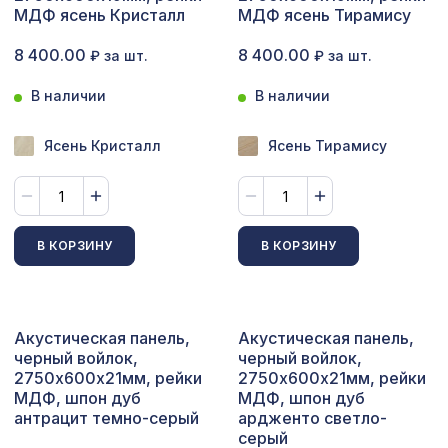
Перфорированная панель ДЕДАЛО,
1110 ₽
МДФ ясень Кристалл
МДФ ясень Тирамису
1000х680мм, ХДФ, клён
8 400.00
8 400.00
₽ за шт.
₽ за шт.
Натуральные обои Cosca Арабеско
1335 ₽
Диско, 0,91 x 5,5 м
В наличии
В наличии
102 ₽
Воск мягкий "Венге" в блистере
Ясень Кристалл
Ясень Тирамису
Плинтус PX045, 63х16, 2000мм,
540 ₽
Экополимер/14
Консоль для архитектурного бруса
837 ₽
В КОРЗИНУ
В КОРЗИНУ
180х110мм, серый кипарис
Экран для радиатора, МОДЕРН,
882 ₽
рамка 900х600мм, перфорация
РОМАНИКО, вишня
Акустическая панель,
Акустическая панель,
черный войлок,
черный войлок,
Перфорированная панель КВАДРО 11-
1131 ₽
2750х600х21мм, рейки
2750х600х21мм, рейки
45, 1200х600мм, ХДФ, клён
МДФ, шпон дуб
МДФ, шпон дуб
антрацит темно-серый
ардженто светло-
Перфорированная панель КВАДРО
1778 ₽
серый
11-45, 2070х930мм, ХДФ, ольха