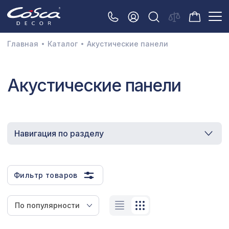
Главная
Каталог
Акустические панели
3D орнамент
Акустические панели
Акустические панели
Декоративные балки и брус
Интерьерный МДФ
Навигация по разделу
Межкомнатные арки
Натуральные покрытия
Фильтр товаров
Перфорированные панели
Плинтусы
По популярности
Распродажа