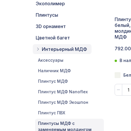
Экополимер
С
Плинтусы
Плинту
Ц
белый,
3D орнамент
молдин
Э
МДФ
Цветной багет
Э
792.00
Интерьерный МДФ
Аксессуары
В на
П
Наличник МДФ
Бе
Плинтус МДФ
Плинтус МДФ Nanoflex
Плинтус МДФ Экошпон
Плинтус ПВХ
Плинтусы МДФ с
заменяемым молдингом