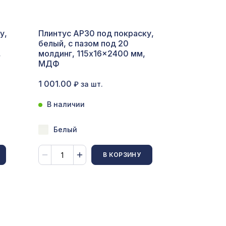
у,
Плинтус AP30 под покраску,
белый, с пазом под 20
,
молдинг, 115x16x2400 мм,
МДФ
1 001.00
₽ за шт.
В наличии
Белый
2699 ₽
В КОРЗИНУ
2118 ₽
КО
508 ₽