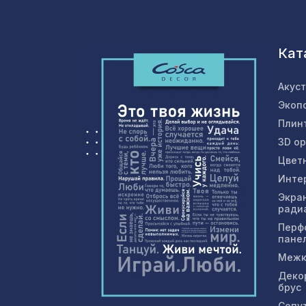
Кат
Акус
Экоп
Плин
3D о
Цвет
Инте
Экра
ради
Перф
пане
Межк
Деко
брус
Сопу