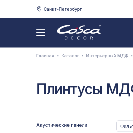
Санкт-Петербург
3
А
Главная
Каталог
Интерьерный МДФ
Д
И
М
Плинтусы МД
Н
П
П
Акустические панели
Филь
Р