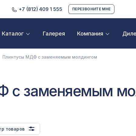
+7 (812) 409 1 555
ПЕРЕЗВОНИТЕ МНЕ
Галерея
Дил
Каталог
Компания
D орнамент
кустические панели
Плинтусы МДФ с заменяемым молдингом
екоративные балки и брус
нтерьерный МДФ
ежкомнатные арки
Ф с заменяемым мо
атуральные покрытия
ерфорированные панели
линтусы
тр товаров
аспродажа