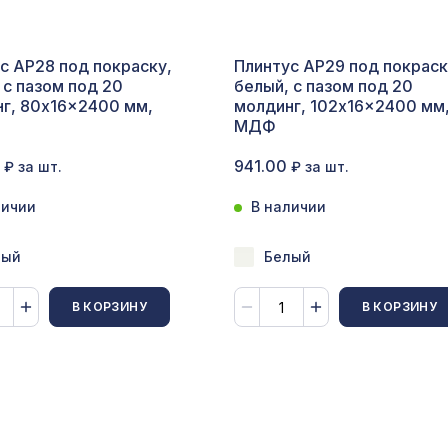
опутствующие товары
с AP28 под покраску,
Плинтус AP29 под покраск
ветной багет
 с пазом под 20
белый, с пазом под 20
г, 80x16x2400 мм,
молдинг, 102x16x2400 мм
кополимер
МДФ
краны для радиаторов
941.00
₽ за шт.
₽ за шт.
личии
В наличии
ОПУЛЯРНЫЕ ТОВАРЫ
лый
Белый
Перфорированная панель ДАМАСКО,
2070х930мм, ХДФ, клён
В КОРЗИНУ
В КОРЗИНУ
Перфорированная панель КВАДРО 10-20,
1400х780мм, ХДФ, белая
Перфорированная потолочная плита ДАМАС