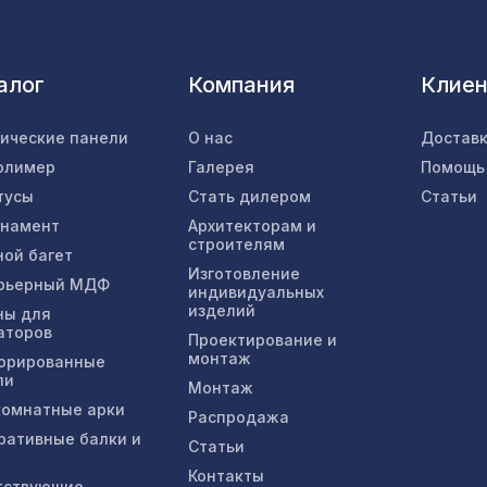
Перфорированная панель КВАДРО 10-20,
2800х1250мм, ХДФ, клён
алог
Компания
Клие
Натуральные обои Cosca Сириус, 0,91 x 5,5 м
тические панели
О нас
Доставк
олимер
Галерея
Помощь
тусы
Стать дилером
Статьи
Перфорированная панель КВАДРО 11-45,
рнамент
Архитекторам и
2800х1250мм, ХДФ, венге
строителям
ной багет
Изготовление
рьерный МДФ
индивидуальных
Натуральные обои Cosca Кавэтто-25, 0,91 x 5
изделий
ны для
аторов
Проектирование и
монтаж
орированные
ли
Перфорированная панель ВЕРОНИКА,
Монтаж
2800х1250мм, ХДФ, ольха
омнатные арки
Распродажа
ративные балки и
Статьи
Натуральные обои Cosca Traditional Prints L50
Контакты
тствующие