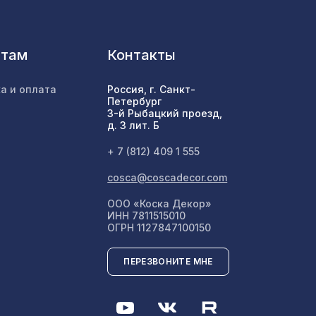
7043 ₽
нтам
Контакты
1810 ₽
а и оплата
Россия, г. Санкт-
Петербург
3-й Рыбацкий проезд,
д. 3 лит. Б
7043 ₽
+ 7 (812) 409 1 555
cosca@coscadecor.com
611 ₽
,5 м
ООО «Коска Декор»
ИНН 7811515010
ОГРН 1127847100150
7043 ₽
ПЕРЕЗВОНИТЕ МНЕ
83,