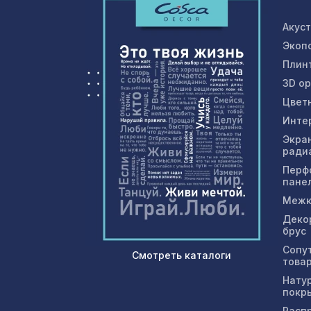
Акус
Экоп
Плин
3D о
Цвет
Инте
Экра
ради
Перф
пане
Межк
Деко
брус
Сопу
Смотреть каталоги
това
Нату
покр
Расп