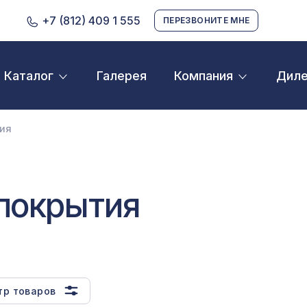
+7 (812) 409 1 555
ПЕРЕЗВОНИТЕ МНЕ
Галерея
Дил
Каталог
Компания
D орнамент
кустические панели
ия
екоративные балки и брус
нтерьерный МДФ
ежкомнатные арки
покрытия
атуральные покрытия
ерфорированные панели
линтусы
тр товаров
аспродажа