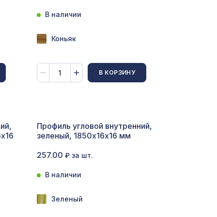
В наличии
653 ₽
/13
Коньяк
м,
878 ₽
В КОРЗИНУ
0,91 x
1154 ₽
ий,
Профиль угловой внутренний,
x 5,5
1259 ₽
6х16
зеленый, 1850х16х16 мм
257.00
₽ за шт.
1357 ₽
В наличии
Зеленый
1141 ₽