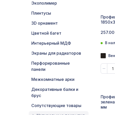
Экополимер
С
Плинтусы
Профил
Ц
1850х
3D орнамент
Э
257.00
Цветной багет
Э
Интерьерный МДФ
В на
Экраны для радиаторов
П
Вен
Перфорированные
панели
Межкомнатные арки
Декоративные балки и
брус
Профил
зелена
Сопутствующие товары
мм