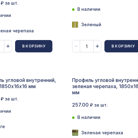
₽ за шт.
В наличии
Молдинг MX016, 64х19, 2000мм, Экополимер
личии
Зеленый
еная черепаха
Перфорированная панель АБАКО, 1030х695м
ХДФ, венге
В КОРЗИНУ
В КОРЗИНУ
Натуральные обои Cosca Арабеско Альберо, 
5,5 м
ь угловой внутренний,
Профиль угловой внутренн
Натуральные обои Cosca Папирус Тигре, 0,91 
 1850х16х16 мм
зеленая черепаха, 1850х1
м
мм
₽ за шт.
257.00
₽ за шт.
Перфорированная панель КВАДРО 11-45,
личии
1200х600мм, ХДФ, венге
В наличии
ге
Перфорированная панель КВАДРО 10-20,
Зеленая черепаха