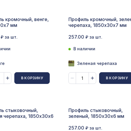
опутствующие товары
ь кромочный, венге,
Профиль кромочный, зеле
ветной багет
30х7 мм
черепаха, 1850х30х7 мм
кополимер
257.00
₽ за шт.
₽ за шт.
краны для радиаторов
личии
В наличии
ОПУЛЯРНЫЕ ТОВАРЫ
ге
Зеленая черепаха
Перфорированная панель АБАКО, 2800х1250
В КОРЗИНУ
В КОРЗИНУ
ХДФ, венге
Плинтус PX012, 99х15, 2000мм, Экополимер/
ь стыковочный,
Профиль стыковочный,
я черепаха, 1850х30х6
зеленый, 1850х30х6 мм
Перфорированная панель ВЕРОНИКА, 1400х
ХДФ, без отделки
257.00
₽ за шт.