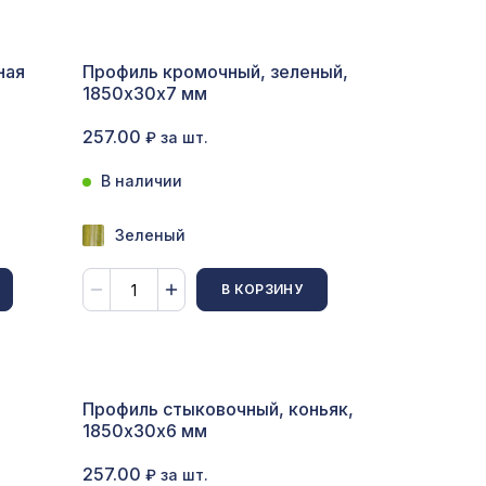
ная
Профиль кромочный, зеленый,
1850х30х7 мм
257.00
₽ за шт.
В наличии
Зеленый
мм,
В КОРЗИНУ
7043 ₽
1004 ₽
18
Профиль стыковочный, коньяк,
1850х30х6 мм
780мм,
1901 ₽
257.00
₽ за шт.