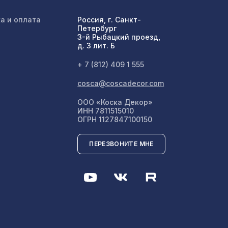
238 ₽
/44
а и оплата
Россия, г. Санкт-
Петербург
3-й Рыбацкий проезд,
5107 ₽
д. 3 лит. Б
+ 7 (812) 409 1 555
197 ₽
устик
cosca@coscadecor.com
ООО «Коска Декор»
ИНН 7811515010
86,
ОГРН 1127847100150
1157 ₽
ПЕРЕЗВОНИТЕ МНЕ
мадо",
1429 ₽
00мм,
1357 ₽