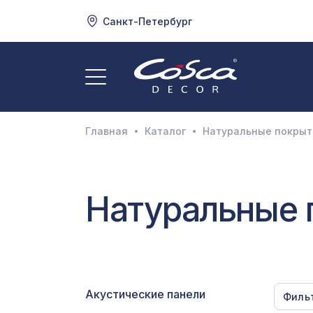
Санкт-Петербург
3
А
Главная
Каталог
Натуральные покрыт
Д
И
М
Натуральные 
Н
П
П
Акустические панели
Филь
Р