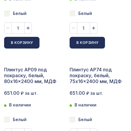
Абака, 0,91 x 10 м
Белый
Белый
Перфорированная панель АБАКО,
1141 ₽
1030х695мм, ХДФ, клён
Перфорированная панель ГОТИКА,
1357 ₽
1200х600мм, ХДФ, венге
В КОРЗИНУ
В КОРЗИНУ
Перфорированная панель ДАМАСКО,
1044 ₽
1200х600мм, ХДФ, бук
Натуральные обои Cosca Traditional
1157 ₽
Плинтус AP09 под
Плинтус AP74 под
Prints L5031, 0,91 x 5,5 м
покраску, белый,
покраску, белый,
80x16x2400 мм, МДФ
75x16x2400 мм, МДФ
Перфорированная потолочная плита
508 ₽
РОМАНИКО СКАЧЧО, 595х595мм, ХДФ,
651.00
651.00
₽ за шт.
₽ за шт.
клён
В наличии
В наличии
Перфорированная панель
1357 ₽
ВЕРОНИКА, 1200х600мм, ХДФ, венге
Белый
Белый
Перфорированная панель ИНДИЯ,
578 ₽
1030х695мм, ХДФ, дуб