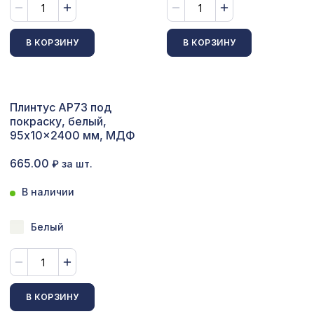
Перфорированная панель
3507 ₽
РОМАНИКО, 2070х930мм, ХДФ,
В КОРЗИНУ
В КОРЗИНУ
белая
Декоративная балка, 150х120мм
2761 ₽
2,0м, дуб состаренный
Плинтус AP73 под
покраску, белый,
95x10x2400 мм, МДФ
665.00
₽ за шт.
В наличии
Белый
В КОРЗИНУ