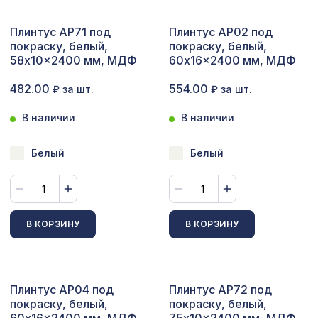
Сопутствующие товары
Плинтус AP71 под
Плинтус AP02 под
покраску, белый,
покраску, белый,
Цветной багет
58x10x2400 мм, МДФ
60x16x2400 мм, МДФ
Экополимер
482.00
554.00
₽ за шт.
₽ за шт.
Экраны для радиаторов
В наличии
В наличии
ПОПУЛЯРНЫЕ ТОВАРЫ
Белый
Белый
Архитектурный брус, 135х85мм 2,0м
3395 ₽
, белое дерево
В КОРЗИНУ
В КОРЗИНУ
Перфорированная панель КВАДРО 8-
1221 ₽
28, 1000х680мм, ХДФ, бук
Перфорированная панель ГОТИКА,
1044 ₽
1200х600мм, ХДФ, белая
Плинтус AP04 под
Плинтус AP72 под
покраску, белый,
покраску, белый,
Натуральные обои Cosca Папирус