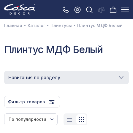
Главная
Каталог
Плинтусы
Плинтус МДФ Белый
3D орнамент
Плинтус МДФ Белый
Акустические панели
Декоративные балки и брус
Интерьерный МДФ
Навигация по разделу
Межкомнатные арки
Натуральные покрытия
Фильтр товаров
Перфорированные панели
Плинтусы
По популярности
Распродажа