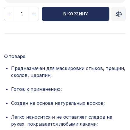
Сопутствующие товары
В КОРЗИНУ
Цветной багет
Экополимер
Экраны для радиаторов
О товаре
ПОПУЛЯРНЫЕ ТОВАРЫ
Предназначен для маскировки стыков, трещин,
сколов, царапин;
Перфорированная панель АБАКО,
1141 ₽
1030х695мм, ХДФ, клён
Готов к применению;
Перфорированная потолочная плита
760 ₽
КВАДРО 8-28 МИРИАДЕ, 595х595мм,
Создан на основе натуральных восков;
ХДФ, бук
для балки 90х60мм дуб светлый,
127 ₽
Легко наносится и не оставляет следов на
консоль рустик
руках, покрывается любыми лаками;