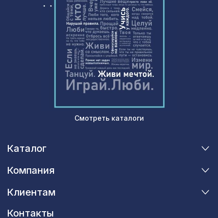
1400х780мм, ХДФ, без отделки
Перфорированная панель ГОТИКА,
7043 ₽
2800х1250мм, ХДФ, клён
Натуральные обои Cosca Суматра,
1066 ₽
0,91 x 5,5 м
Воск мягкий "Акация лэйклэнд" в
102 ₽
блистере
Перфорированная панель КВАДРО 8-
1110 ₽
Смотреть каталоги
28, 1000х680мм, ХДФ, клён
Перфорированная панель КВАДРО
5107 ₽
Каталог
8-28, 2790х1020мм, ХДФ, бук
Перфорированная панель ДЕДАЛО,
Компания
1629 ₽
1400х780мм, ХДФ, белая
Клиентам
Перфорированная панель
1357 ₽
ВЕРОНИКА, 1200х600мм, ХДФ, бук
Контакты