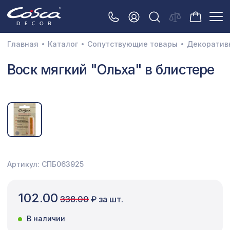
Главная
Каталог
Сопутствующие товары
Декоратив
3D орнамент
Воск мягкий "Ольха" в блистере
Акустические панели
Декоративные балки и брус
Интерьерный МДФ
Межкомнатные арки
Натуральные покрытия
Артикул: СПБ063925
Перфорированные панели
102.00
338.00
₽ за шт.
Плинтусы
В наличии
Распродажа