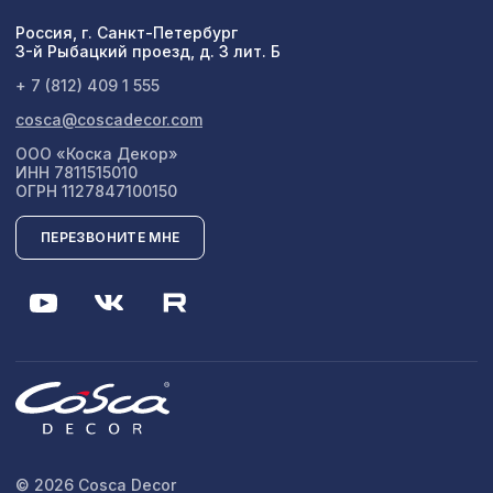
Перфорированная панель ДАМАСКО,
1044 ₽
Россия, г. Санкт-Петербург
1200х600мм, ХДФ, ольха
3-й Рыбацкий проезд, д. 3 лит. Б
+ 7 (812) 409 1 555
Перфорированная панель КВАДРО 8-
578 ₽
28, 1030х695мм, ХДФ, венге
cosca@coscadecor.com
ООО «Коска Декор»
ИНН 7811515010
ОГРН 1127847100150
ПЕРЕЗВОНИТЕ МНЕ
© 2026 Cosca Decor