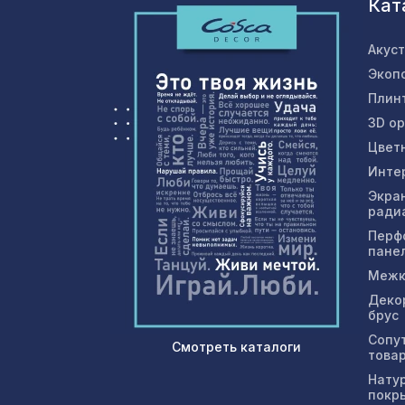
Кат
Акус
Экоп
Плин
3D о
Цвет
Инте
Экра
ради
Перф
пане
Межк
Деко
брус
Сопу
Смотреть каталоги
това
Нату
покр