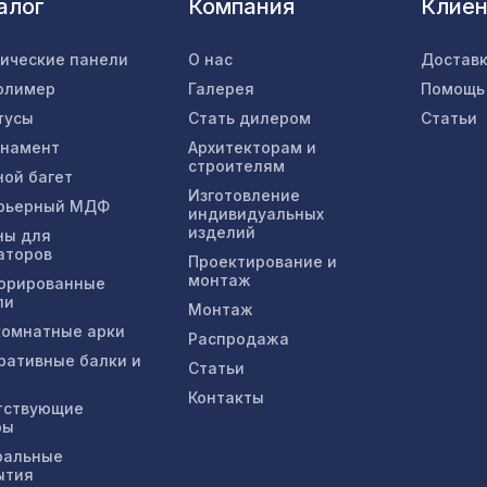
алог
Компания
Клие
Консоль для архитектурного бруса 180х110м
тические панели
О нас
Доставк
шелковое дерево
олимер
Галерея
Помощь
тусы
Стать дилером
Статьи
Перфорированная панель ГОТИКА, 1200х60
рнамент
Архитекторам и
ХДФ, без отделки
строителям
ной багет
Изготовление
рьерный МДФ
индивидуальных
Архитектурная доска, 180х30мм 2,0м, белое
изделий
ны для
дерево
аторов
Проектирование и
монтаж
орированные
ли
Монтаж
Натуральные обои Cosca Traditional Prints L50
омнатные арки
Распродажа
0,91 x 5,5 м
ративные балки и
Статьи
Контакты
Экран для радиатора, МОДЕРН, рамка 600х
тствующие
ры
перфорация ГОТИКА, дуб сонома
ральные
ытия