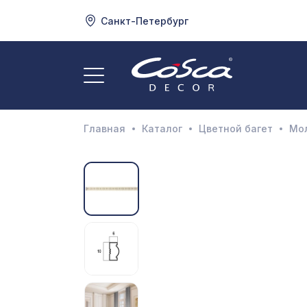
Санкт-Петербург
3
А
Главная
Каталог
Цветной багет
Мо
Д
И
М
Н
П
П
Р