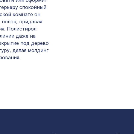
ровати или оформит
нтерьеру спокойный
Перфорированная панель ДАМАСКО, 1030х6
тской комнате он
ХДФ, клён
 полок, придавая
ия. Полистирол
Перфорированная панель КВАДРО 10-20,
 линии даже на
1400х780мм, ХДФ, клён
окрытие под дерево
туру, делая молдинг
Экран для радиатора, МОДЕРН, короб
зования.
900х600х200мм, перфорация ДЕДАЛО, виш
Экран для радиатора, МОДЕРН, рамка
900х600мм, перфорация РОМАНИКО, белый
Перфорированная панель КВАДРО 11-45,
1000х680мм, ХДФ, белая
Карниз KX016, 43х43, 2000мм, Экополимер/2