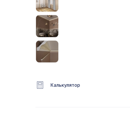
С
Ц
Э
Э
П
Калькулятор