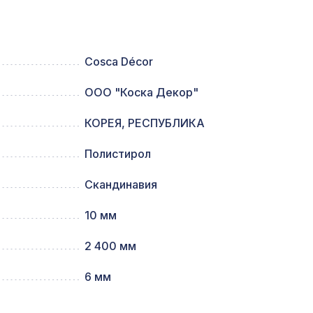
257 ₽
Cosca Décor
ООО "Коска Декор"
74,
1600 ₽
КОРЕЯ, РЕСПУБЛИКА
Полистирол
8390 ₽
Скандинавия
10 мм
780мм,
2118 ₽
2 400 мм
6 мм
874 ₽
 5,5 м