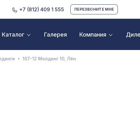
+7 (812) 409 1 555
ПЕРЕЗВОНИТЕ МНЕ
Галерея
Дил
Каталог
Компания
D орнамент
кустические панели
лдинги
107-12 Молдинг 10, Лён
екоративные балки и брус
нтерьерный МДФ
ежкомнатные арки
атуральные покрытия
ерфорированные панели
линтусы
аспродажа