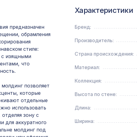
1200х600мм, ХДФ, ольха
Характеристики
Профиль-плинтус, коньяк, 1850х15х15 мм
вия предназначен
Бренд:
мещении, обрамления
Производитель:
екорирования
Натуральные обои Cosca Traditional Prints L50
навском стиле:
0,91 x 5,5 м
Страна происхождения:
я с изящными
ентами, что
Материал:
ность.
ПОРТАЛ АРИА, мелинга орех
Коллекция:
 молдинг позволяет
кценты, которые
Высота по стене:
Перфорированная панель ВЕРОНИКА, 1400х
ркивают отдельные
ХДФ, венге
ожно использовать
Длина:
 отделяя зону с
Ширина:
и для аккуратного
Натуральные обои Cosca Саванна 5025, 0,91 x
альне молдинг под