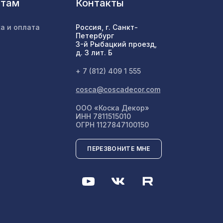
нтам
Контакты
м,
а и оплата
Россия, г. Санкт-
837 ₽
Петербург
3-й Рыбацкий проезд,
д. 3 лит. Б
0мм,
1302 ₽
+ 7 (812) 409 1 555
cosca@coscadecor.com
ООО «Коска Декор»
1240 ₽
ИНН 7811515010
ОГРН 1127847100150
01,
ПЕРЕЗВОНИТЕ МНЕ
1305 ₽
600мм,
1198 ₽