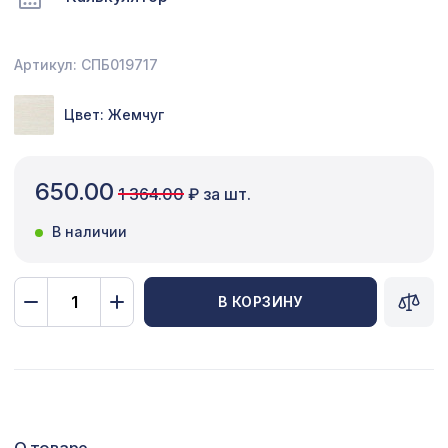
Сопутствующие товары
Артикул: СПБ019717
Цветной багет
Экополимер
Цвет: Жемчуг
Экраны для радиаторов
650.00
1 364.00
₽ за шт.
ПОПУЛЯРНЫЕ ТОВАРЫ
В наличии
Перфорированная панель ГОТИКА,
1044 ₽
1200х600мм, ХДФ, белая
В КОРЗИНУ
Перфорированная панель ДЕДАЛО,
827 ₽
1030х695мм, ХДФ, без отделки
Перфорированная панель КВАДРО
7043 ₽
10-20, 2800х1250мм, ХДФ, венге
О товаре