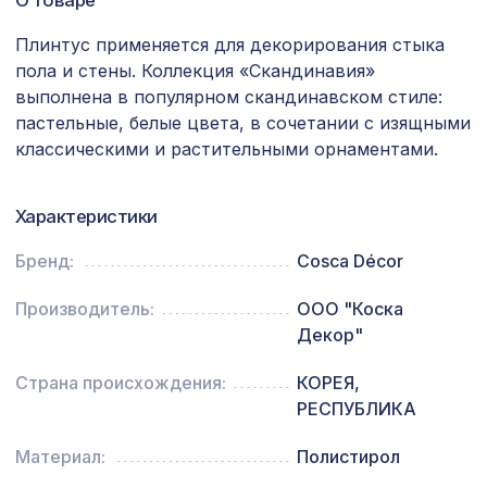
7803 ₽
АРКА КЛАССИКА, мелинга белая
Плинтус применяется для декорирования стыка
Натуральные обои Cosca Traditional
1157 ₽
пола и стены. Коллекция «Скандинавия»
Prints L5061, 0,91 x 5,5 м
выполнена в популярном скандинавском стиле:
Натуральные обои Cosca
пастельные, белые цвета, в сочетании с изящными
720 ₽
Милано-575, 0,91 x 5,5 м
классическими и растительными орнаментами.
Перфорированная панель АБАКО,
1357 ₽
1200х600мм, ХДФ, бук
Характеристики
Натуральные обои Cosca Диско
Бренд:
Cosca Décor
1242 ₽
Найт, 0,91 x 5,5 м
Производитель:
ООО "Коска
Архитектурная доска, 90х30мм 2,0м,
1607 ₽
Декор"
шелковое дерево
Рейка RX002, 30х20, 2000мм,
Страна происхождения:
КОРЕЯ,
653 ₽
Экополимер/14
РЕСПУБЛИКА
Угол AX001, 25х25, 2000мм,
308 ₽
Материал:
Полистирол
Экополимер/45