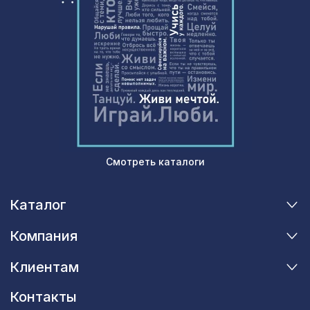
4765 ₽
Prints L5043, 0,91 x 6,2 м
УНИВЕРСАЛЬНЫЙ НАБОР для
1921 ₽
увеличения ширины арок КЛАССИКА,
ПОРТУ, АРИА, белый
Смотреть каталоги
Каталог
Компания
Клиентам
Контакты