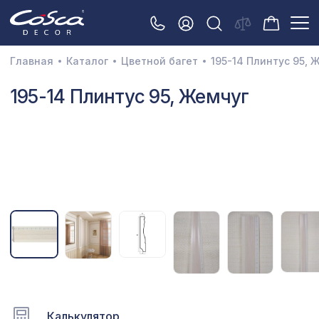
Главная
Каталог
Цветной багет
195-14 Плинтус 95, 
3D орнамент
195-14 Плинтус 95, Жемчуг
Акустические панели
Декоративные балки и брус
Интерьерный МДФ
Межкомнатные арки
Натуральные покрытия
Перфорированные панели
Плинтусы
Распродажа
Калькулятор