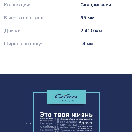
Консоль для архитектурного бруса
Коллекция:
Скандинавия
371 ₽
90х55мм, темная секвойя
Высота по стене:
95 мм
Натуральные обои Cosca Арабеско
1154 ₽
Альберо, 0,91 x 5,5 м
Длина:
2 400 мм
Экран для радиатора, МОДЕРН,
882 ₽
рамка 900х600мм, перфорация
Ширина по полу:
14 мм
РОМАНИКО, венге
Натуральные обои Cosca Traditional
1280 ₽
Prints L5088, 0,91 x 5,5 м
Натуральные обои Cosca Папирус
1007 ₽
Клэр, 0,91 x 5,5 м
для балки 190х170мм (200х130мм)
478 ₽
орех медовый, консоль (импорт)
Натуральные обои Cosca Камерун,
1050 ₽
0,91 x 5,5 м
Натуральные обои Cosca Traditional