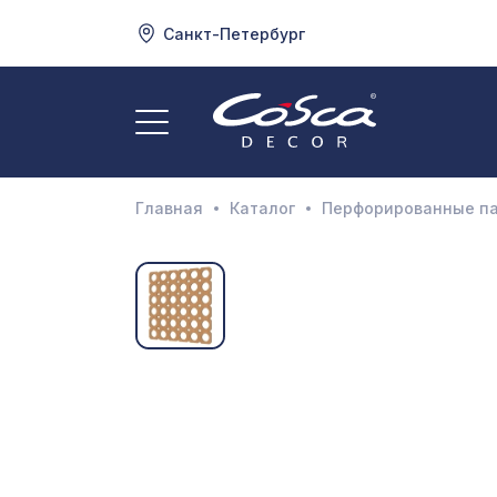
Санкт-Петербург
3
А
Главная
Каталог
Перфорированные п
Д
И
М
Н
П
П
Р