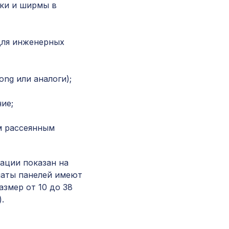
ки и ширмы в
Перфорированная панель ДЕДАЛО, 1400х78
ХДФ, белая
для инженерных
Натуральные обои Cosca Traditional Prints L50
0,91 x 5,5 м
ng или аналоги);
Перфорированная панель ВЕРОНИКА, 1000х
ие;
ХДФ, ольха
м рассеянным
Плинтус AP76 под покраску, белый, 100x16x
…
мм, МДФ
ации показан на
Перфорированная панель ГОТИКА, 2800х125
маты панелей имеют
ХДФ, венге
азмер от 10 до 38
.
Декоративная балка, 150х120мм 2,0м, белый