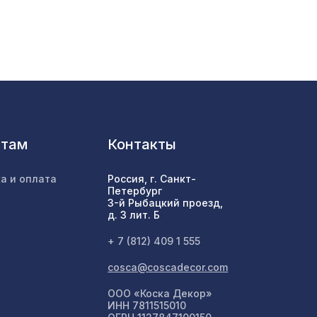
7043 ₽
3507 ₽
нтам
Контакты
282 ₽
а и оплата
Россия, г. Санкт-
Петербург
3-й Рыбацкий проезд,
695мм,
д. 3 лит. Б
578 ₽
+ 7 (812) 409 1 555
cosca@coscadecor.com
1042 ₽
6
ООО «Коска Декор»
ИНН 7811515010