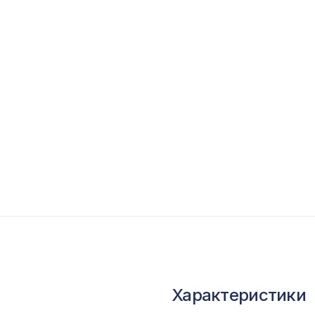
опутствующие товары
ветной багет
кополимер
краны для радиаторов
ОПУЛЯРНЫЕ ТОВАРЫ
Перфорированная панель КВАДРО 8-28,
1030х695мм, ХДФ, ольха
Консоль для архитектурного бруса 180х110м
африканский палисандр
Характеристики
Перфорированная панель КВАДРО 11-45,