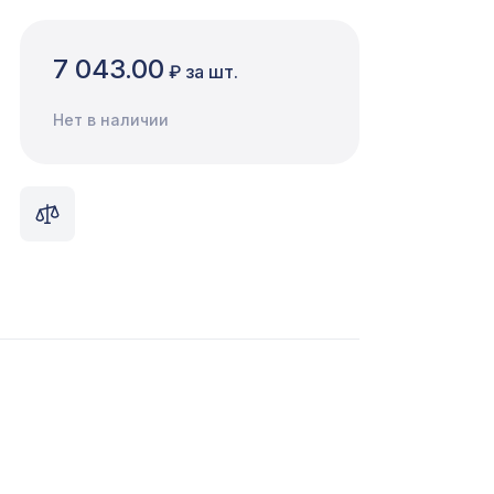
7 043.00
₽ за шт.
Нет в наличии
578 ₽
м,
837 ₽
545 ₽