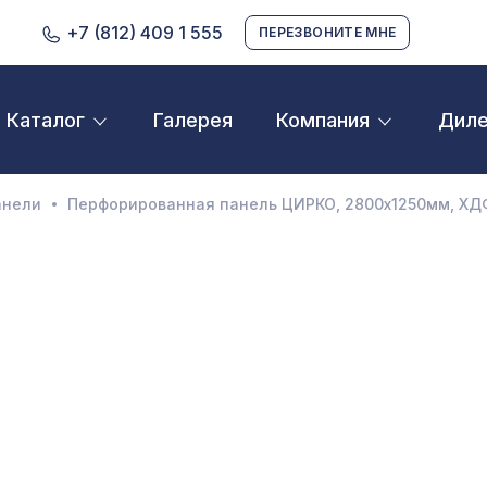
+7 (812) 409 1 555
ПЕРЕЗВОНИТЕ МНЕ
Галерея
Дил
Каталог
Компания
D орнамент
кустические панели
анели
Перфорированная панель ЦИРКО, 2800х1250мм, ХДФ
екоративные балки и брус
нтерьерный МДФ
ежкомнатные арки
атуральные покрытия
ерфорированные панели
линтусы
аспродажа