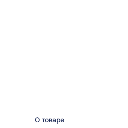
С
Ц
Э
Э
П
О товаре