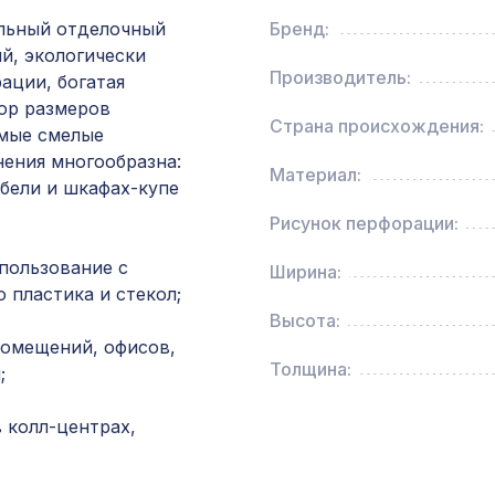
1030х695мм, ХДФ, без отделки
льный отделочный
Бренд:
й, экологически
Экран для радиатора, МОДЕРН, короб
Производитель:
ации, богатая
900х600х200мм, перфорация ДЕДАЛО, вен
ор размеров
Страна происхождения:
амые смелые
нения многообразна:
для балки 120х120мм орех медовый, консоль
Материал:
классика
бели и шкафах-купе
Рисунок перфорации:
для балки 190х170мм (200х130мм) дуб светл
пользование с
Ширина:
консоль (импорт)
 пластика и стекол;
Высота:
Натуральные обои Cosca Traditional Prints L50
помещений, офисов,
0,91 x 6,2 м
Толщина:
;
 колл-центрах,
для балки 90х60мм венге, консоль модерн