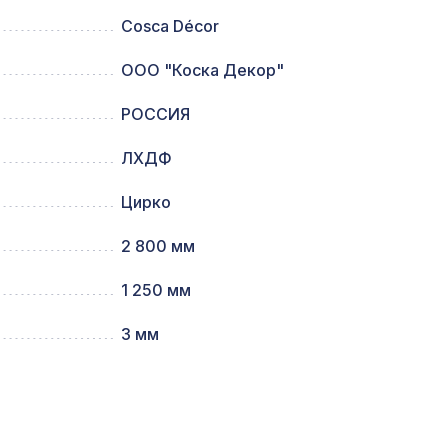
Cosca Décor
ООО "Коска Декор"
3742 ₽
ге
РОССИЯ
197 ₽
ЛХДФ
Цирко
ый,
288 ₽
2 800 мм
1 250 мм
64,
1305 ₽
3 мм
127 ₽