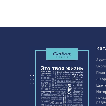
Кат
Акус
Экоп
Плин
3D о
Цвет
Инте
Экра
ради