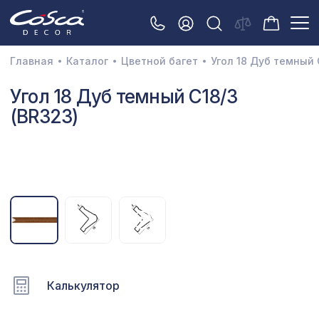
Главная
Каталог
Цветной багет
Угол 18 Дуб темный 
3D орнамент
Угол 18 Дуб темный C18/3
(BR323)
Акустические панели
Декоративные балки и брус
Интерьерный МДФ
Межкомнатные арки
Натуральные покрытия
Перфорированные панели
Плинтусы
Калькулятор
Распродажа