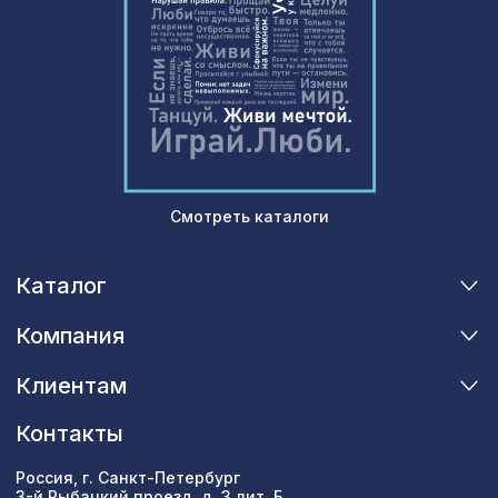
1305 ₽
Prints L5012, 0,91 x 6,2 м
Экран для радиатора, МОДЕРН,
1692 ₽
рамка 1200х600мм, перфорация
ДАМАСКО, дуб сонома
Плинтус PX004, 119х15, 2000мм,
961 ₽
Экополимер/16
Смотреть каталоги
Каталог
Компания
Клиентам
Контакты
Россия, г. Санкт-Петербург
3-й Рыбацкий проезд, д. 3 лит. Б