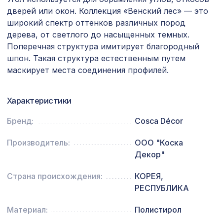
Экран для радиатора, МОДЕРН,
6638 ₽
короб 1200х600х200мм, перфорация
дверей или окон. Коллекция «Венский лес» — это
ДАМАСКО, венге
широкий спектр оттенков различных пород
дерева, от светлого до насыщенных темных.
Ремень для бруса/балки 90мм
832 ₽
Поперечная структура имитирует благородный
(20х1000мм), медь
шпон. Такая структура естественным путем
для балки 120х120мм венге, консоль
маскирует места соединения профилей.
197 ₽
классика
Экран для радиатора, FRESA, рамка
Характеристики
2870 ₽
900х600мм, рисунок Цветы, дуб
серый
Бренд:
Cosca Décor
Перфорированная панель КРИСТАЛЛ,
578 ₽
Производитель:
ООО "Коска
1030х695мм, ХДФ, бук
Декор"
Натуральные обои Cosca Traditional
4763 ₽
Prints L5059, 0,91 x 6,2 м
Страна происхождения:
КОРЕЯ,
РЕСПУБЛИКА
Перфорированная панель КВАДРО
1221 ₽
11-45, 1000х680мм, ХДФ, белая
Материал:
Полистирол