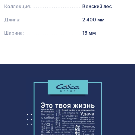
Перфорированная панель ДЕДАЛО,
1357 ₽
Коллекция:
Венский лес
1200х600мм, ХДФ, бук
Экран для радиатора, МОДЕРН,
Длина:
2 400 мм
6638 ₽
короб 1200х600х200мм, перфорация
ДЕДАЛО, белый
Ширина:
18 мм
Перфорированная панель КВАДРО 11-
578 ₽
45, 1030х695мм, ХДФ, бук
Перфорированная потолочная плита
760 ₽
КВАДРО 8-28 СКАЧЧО, 595х595мм,
ХДФ, венге
Натуральные обои Cosca Диско
1242 ₽
Дэнс, 0,91 x 5,5 м
Архитектурный брус, 180х110мм 2,0м
3068 ₽
, серый кипарис
Перфорированная панель ДЕДАЛО,
1131 ₽
1200х600мм, ХДФ, клён
Натуральные обои Cosca Traditional