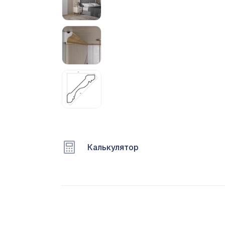
С
Ц
Э
Э
П
Калькулятор