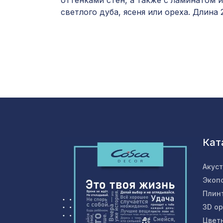
оттенками стен, а также с ламинатом 
светлого дуба, ясеня или ореха. Длина 
Кат
Акус
Экоп
Плин
3D о
Цвет