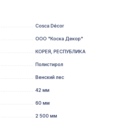
257 ₽
Cosca Décor
ООО "Коска Декор"
1778 ₽
КОРЕЯ, РЕСПУБЛИКА
Полистирол
695мм,
1141 ₽
Венский лес
42 мм
80мм,
1110 ₽
60 мм
18,
2 500 мм
4226 ₽