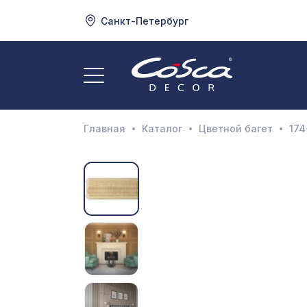
Санкт-Петербург
3
А
Главная
Каталог
Цветной багет
174
Д
И
М
Н
П
П
Р