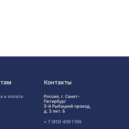
720 ₽
,5 м
1 x 10
1552 ₽
660 ₽
1773 ₽
нтам
Контакты
а и оплата
Россия, г. Санкт-
Петербург
772 ₽
10
3-й Рыбацкий проезд,
д. 3 лит. Б
16х16
+ 7 (812) 409 1 555
257 ₽