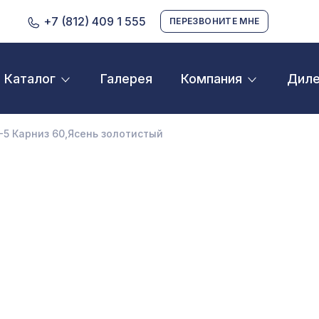
+7 (812) 409 1 555
ПЕРЕЗВОНИТЕ МНЕ
Галерея
Дил
Каталог
Компания
D орнамент
кустические панели
-5 Карниз 60,Ясень золотистый
екоративные балки и брус
нтерьерный МДФ
ежкомнатные арки
атуральные покрытия
ерфорированные панели
линтусы
аспродажа