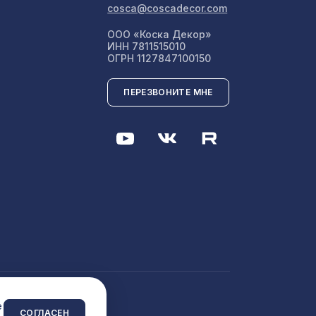
cosca@coscadecor.com
ООО «Коска Декор»
1350 ₽
м
ИНН 7811515010
ОГРН 1127847100150
ПЕРЕЗВОНИТЕ МНЕ
1600 ₽
мм,
878 ₽
1050 ₽
м
 8-28,
760 ₽
 сайта
e
СОГЛАСЕН