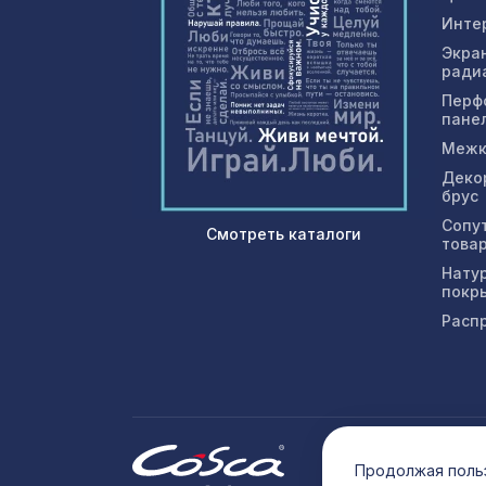
Инте
Экра
ради
Перф
пане
Межк
Деко
брус
Сопу
Смотреть каталоги
това
Нату
покр
Расп
© 202
Продолжая польз