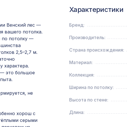
2790х1020мм, ХДФ, ольха
Характеристики
Профиль стыковочный, зеленая черепаха,
1850х30х6 мм
ии Венский лес —
Бренд:
ля вашего потолка.
Производитель:
м по потолку —
Перфорированная панель КВАДРО 11-45,
ьшинства
2070х930мм, ХДФ, дуб
Страна происхождения:
лков 2,5–2,7 м.
аточно
Материал:
Перфорированная панель РОМАНИКО, 1030х
у характера.
ХДФ, венге
 — это большое
Коллекция:
пыта.
Ширина по потолку:
Перфорированная панель ДАМАСКО, 1000х6
ормируется, не
ХДФ, клён
Высота по стене:
Натуральные обои Cosca Traditional Prints L50
Длина:
собенно хорош с
0,91 x 5,5 м
тёплыми серыми