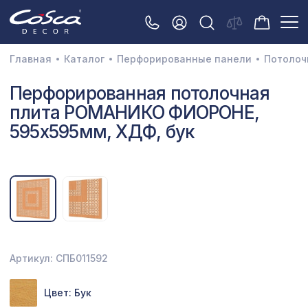
Главная
Каталог
Перфорированные панели
Потолоч
3D орнамент
Перфорированная потолочная
плита РОМАНИКО ФИОРОНЕ,
Акустические панели
595х595мм, ХДФ, бук
Декоративные балки и брус
Интерьерный МДФ
Межкомнатные арки
Натуральные покрытия
Перфорированные панели
Артикул: СПБ011592
Плинтусы
Цвет: Бук
Распродажа