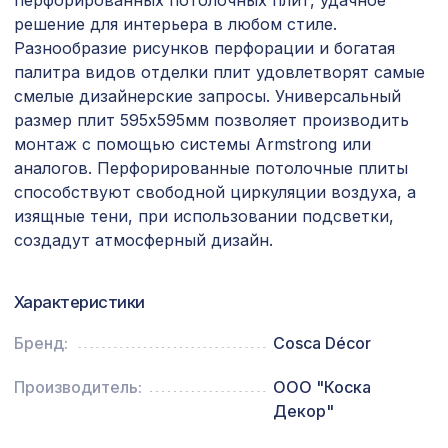
перфорированных потолочных плит, удачное
1131 ₽
1200х600мм, ХДФ, ольха
решение для интерьера в любом стиле.
Разнообразие рисунков перфорации и богатая
Консоль для балки 200х130мм, дуб
641 ₽
мореный
палитра видов отделки плит удовлетворят самые
смелые дизайнерские запросы. Универсальный
Перфорированная потолочная плита
размер плит 595х595мм позволяет производить
385 ₽
КВАДРО 8-28 МИРИАДЕ, 595х595мм,
монтаж с помощью системы Armstrong или
ХДФ, клён
аналогов. Перфорированные потолочные плиты
Перфорированная панель КВАДРО
способствуют свободной циркуляции воздуха, а
1778 ₽
11-45, 2070х930мм, ХДФ, ольха
изящные тени, при использовании подсветки,
создадут атмосферный дизайн.
Перфорированная панель КВАДРО
1110 ₽
10-20, 1000х680мм, ХДФ, клён
Характеристики
Консоль для архитектурного бруса
680 ₽
150х95мм, шелковое дерево
Бренд:
Cosca Décor
Натуральные обои Cosca Папирус
1007 ₽
Ван Гог, 0,91 x 5,5 м
Производитель:
ООО "Коска
Декор"
Перфорированная панель ДЕДАЛО,
7043 ₽
2800х1250мм, ХДФ, клён