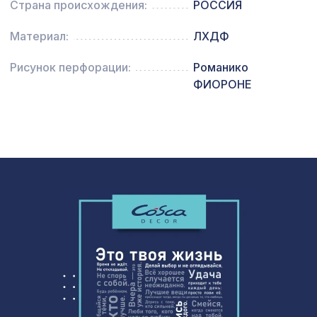
Страна происхождения:
РОССИЯ
Перфорированная панель ВЕРОНИКА,
1162 ₽
Материал:
ЛХДФ
1000х680мм, ХДФ, без отделки
Экран для радиатора, МОДЕРН,
Рисунок перфорации:
Романико
4074 ₽
короб 1200х600х200мм, перфорация
ФИОРОНЕ
ДЕДАЛО, вишня
Профиль стыковочный, зеленый,
257 ₽
1850х30х6 мм
Экран для радиатора, МОДЕРН,
1436 ₽
рамка 900х600мм, перфорация
ГОТИКА, венге
Натуральные обои Cosca Traditional
4765 ₽
Prints L5043, 0,91 x 6,2 м
Перфорированная панель ГОТИКА,
2699 ₽
2070х930мм, ХДФ, венге
Натуральные обои Cosca Traditional
4763 ₽
Prints L5095, 0,91 x 6,2 м