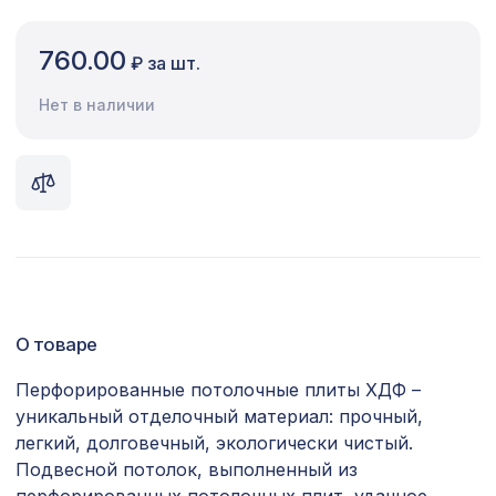
Сопутствующие товары
760.00
₽ за шт.
Цветной багет
Нет в наличии
Экополимер
Экраны для радиаторов
ПОПУЛЯРНЫЕ ТОВАРЫ
Натуральные обои Cosca Мунлайт,
867 ₽
0,91 x 5,5 м
О товаре
Натуральные обои Cosca Traditional
4763 ₽
Prints L5040, 0,91 x 6,2 м
Перфорированные потолочные плиты ХДФ –
уникальный отделочный материал: прочный,
Перфорированная панель КВАДРО
1162 ₽
11-45, 1000х680мм, ХДФ, без отделки
легкий, долговечный, экологически чистый.
Подвесной потолок, выполненный из
Перфорированная панель АБАКО,