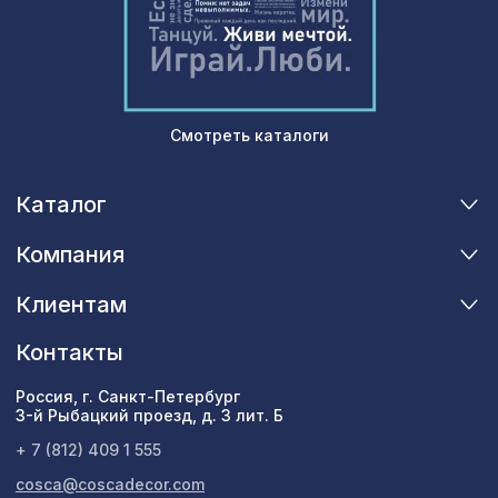
150х95мм, африканский палисандр
Экран для радиатора, FRESA, рамка
3157 ₽
1200х600мм, рисунок Мишки, белый
Перфорированная потолочная плита
385 ₽
Смотреть каталоги
РОМАНИКО КАРЕ, 595х595мм, ХДФ,
бук
Каталог
Компания
Клиентам
Контакты
Россия, г. Санкт-Петербург
3-й Рыбацкий проезд, д. 3 лит. Б
+ 7 (812) 409 1 555
cosca@coscadecor.com