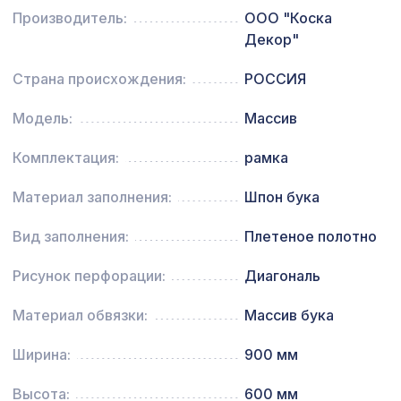
Консоль для архитектурного бруса
505 ₽
Производитель:
ООО "Коска
120х75мм, оливковое дерево
Декор"
Экран для радиатора, FRESA, рамка
3157 ₽
1200х600мм, рисунок Цветы, дуб
Страна происхождения:
РОССИЯ
серый
Модель:
Массив
Зебрано, размер плитки 21х42 см
1216 ₽
(2шт)
Комплектация:
рамка
Плинтус PX049, 99х15, 2000мм,
815 ₽
Экополимер/20
Материал заполнения:
Шпон бука
Экран для радиатора, МОДЕРН,
Вид заполнения:
Плетеное полотно
1038 ₽
рамка 1200х600мм, перфорация
ДЕДАЛО, вишня
Рисунок перфорации:
Диагональ
Экран для радиатора, МОДЕРН,
1198 ₽
рамка 600х600мм, перфорация
Материал обвязки:
Массив бука
ГОТИКА, белый
Ширина:
900 мм
Молдинг MX014, 35х12, 2000мм,
340 ₽
Экополимер/26
Высота:
600 мм