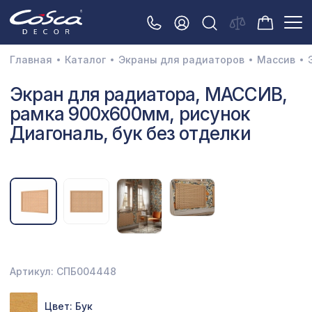
Главная
Каталог
Экраны для радиаторов
Массив
3D орнамент
Экран для радиатора, МАССИВ,
рамка 900х600мм, рисунок
Акустические панели
Диагональ, бук без отделки
Декоративные балки и брус
Интерьерный МДФ
Межкомнатные арки
Натуральные покрытия
Перфорированные панели
Артикул: СПБ004448
Плинтусы
Распродажа
Цвет: Бук