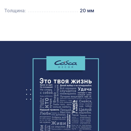
481 ₽
Консоль для балки 120х120мм, белый
Толщина:
20 мм
Экран для радиатора, МОДЕРН,
1946 ₽
рамка 1200х600мм, перфорация
ДАМАСКО, дуб серый
Натуральные обои Cosca Саванна
874 ₽
5025, 0,91 x 5,5 м
Перфорированная панель АЖУР,
578 ₽
1030х695мм, ХДФ, дуб
АРКА СИМПЛЕКС РОМАНСКАЯ, без
4188 ₽
отделки
Натуральные обои Cosca Папирус
1007 ₽
Блю, 0,91 x 5,5 м
Натуральные обои Cosca Traditional
1280 ₽
Prints L5088, 0,91 x 5,5 м
Консоль для архитектурного бруса
825 ₽