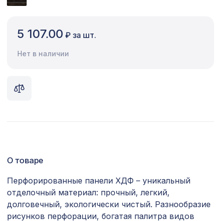
Сопутствующие товары
5 107.00
₽ за шт.
Цветной багет
Нет в наличии
Экополимер
Экраны для радиаторов
ПОПУЛЯРНЫЕ ТОВАРЫ
Перфорированная панель ДАМАСКО,
1162 ₽
1000х680мм, ХДФ, без отделки
Перфорированная панель КВАДРО
О товаре
1221 ₽
11-45, 1000х680мм, ХДФ, бук
Перфорированные панели ХДФ – уникальный
Перфорированная панель КВАДРО
3507 ₽
отделочный материал: прочный, легкий,
10-20, 2070х930мм, ХДФ, белая
долговечный, экологически чистый. Разнообразие
рисунков перфорации, богатая палитра видов
Перфорированная панель