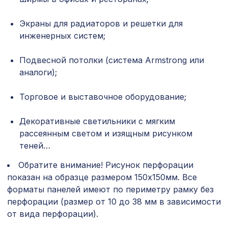
2790х1020мм, ХДФ, венге
Экраны для радиаторов и решетки для
Экран для радиатора, МОДЕРН,
1436 ₽
рамка 900х600мм, перфорация
инженерных систем;
ДАМАСКО, венге
Подвесной потолки (система Armstrong или
Натуральные обои Cosca Traditional
1305 ₽
Prints L5067, 0,91 x 6,2 м
аналоги);
Перфорированная панель КВАДРО
Торговое и выставочное оборудование;
1110 ₽
10-20, 1000х680мм, ХДФ, клён
Декоративные светильники с мягким
Перфорированная панель ДЕДАЛО,
1357 ₽
1200х600мм, ХДФ, белая
рассеянным светом и изящным рисунком
теней…
Перфорированная панель АБАКО,
827 ₽
1030х695мм, ХДФ, без отделки
Обратите внимание! Рисунок перфорации
показан на образце размером 150х150мм. Все
Консоль для архитектурного бруса
592 ₽
форматы панелей имеют по периметру рамку без
135х85мм, серый кипарис
перфорации (размер от 10 до 38 мм в зависимости
от вида перфорации).
Перфорированная панель ГОТИКА,
2699 ₽
2070х930мм, ХДФ, белая