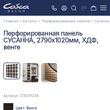
Главная
Каталог
Перфорированные панели
Сусанна
3D орнамент
Перфорированная панель
СУСАННА, 2790х1020мм, ХДФ,
Акустические панели
венге
Декоративные балки и брус
Интерьерный МДФ
Межкомнатные арки
Натуральные покрытия
Перфорированные панели
Артикул: СПБ011236
Плинтусы
Распродажа
Цвет: Венге