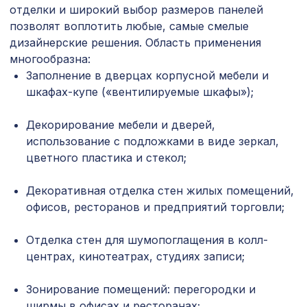
3094 ₽
РОМАНИКО, 2070х930мм, ХДФ, без
отделки и широкий выбор размеров панелей
отделки
позволят воплотить любые, самые смелые
дизайнерские решения. Область применения
Перфорированная потолочная плита
385 ₽
ДАМАСКО КАРЕ, 595х595мм, ХДФ,
многообразна:
ольха
Заполнение в дверцах корпусной мебели и
шкафах-купе («вентилируемые шкафы»);
Перфорированная панель ДЕДАЛО,
2118 ₽
1400х780мм, ХДФ, бук
Декорирование мебели и дверей,
Натуральные обои Cosca Traditional
использование с подложками в виде зеркал,
4226 ₽
Prints L5087, 0,91 x 5,5 м
цветного пластика и стекол;
Консоль для балки 150х120мм,
538 ₽
махагон
Декоративная отделка стен жилых помещений,
офисов, ресторанов и предприятий торговли;
Перфорированная панель ГОТИКА,
1162 ₽
1000х680мм, ХДФ, без отделки
Отделка стен для шумопоглащения в колл-
центрах, кинотеатрах, студиях записи;
Перфорированная панель АБАКО,
3507 ₽
2070х930мм, ХДФ, клён
Зонирование помещений: перегородки и
Перфорированная панель ДЕДАЛО,
ширмы в офисах и ресторанах;
5107 ₽