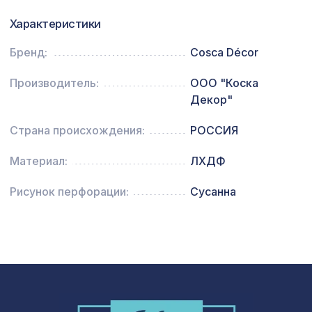
Натуральные обои Cosca Арабеско
Характеристики
1335 ₽
Палацо, 0,91 x 5,5 м
Бренд:
Cosca Décor
Архитектурная доска, 180х30мм
1240 ₽
2,0м, белое дерево
Производитель:
ООО "Коска
Декор"
Страна происхождения:
РОССИЯ
Материал:
ЛХДФ
Рисунок перфорации:
Сусанна