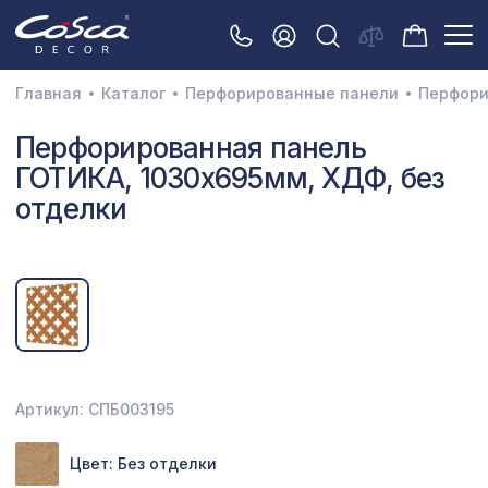
Главная
Каталог
Перфорированные панели
Перфори
3D орнамент
Перфорированная панель
ГОТИКА, 1030х695мм, ХДФ, без
Акустические панели
отделки
Декоративные балки и брус
Интерьерный МДФ
Межкомнатные арки
Натуральные покрытия
Перфорированные панели
Артикул: СПБ003195
Плинтусы
Цвет: Без отделки
Распродажа