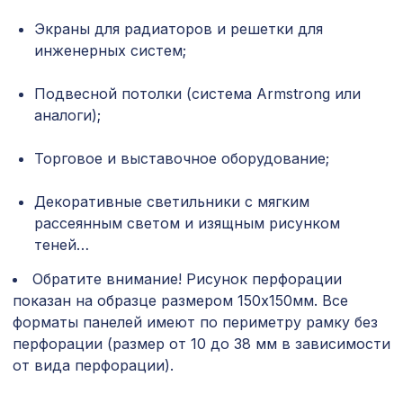
1400х780мм, ХДФ, венге
Экраны для радиаторов и решетки для
Перфорированная панель ДЕДАЛО,
инженерных систем;
2118 ₽
1400х780мм, ХДФ, клён
Подвесной потолки (система Armstrong или
90х60мм дуб светлый, балка
577 ₽
классика 2,1м
аналоги);
Перфорированная панель КВАДРО 11-
Торговое и выставочное оборудование;
1131 ₽
45, 1200х600мм, ХДФ, клён
Декоративные светильники с мягким
для балки 150х120мм венге, консоль
228 ₽
рустик
рассеянным светом и изящным рисунком
теней…
Перфорированная панель ГОТИКА,
2699 ₽
2070х930мм, ХДФ, клён
Обратите внимание! Рисунок перфорации
показан на образце размером 150х150мм. Все
Воск мягкий "Ясень шимо светлый" в
102 ₽
форматы панелей имеют по периметру рамку без
блистере
перфорации (размер от 10 до 38 мм в зависимости
от вида перфорации).
Перфорированная панель ДАМАСКО,
2118 ₽
1400х780мм, ХДФ, клён