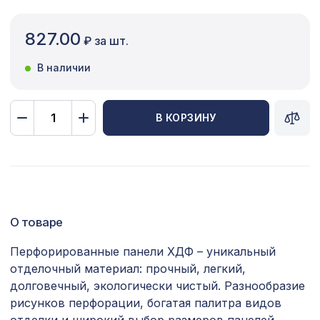
Сопутствующие товары
827.00
₽ за шт.
Цветной багет
В наличии
Экополимер
Экраны для радиаторов
В КОРЗИНУ
ПОПУЛЯРНЫЕ ТОВАРЫ
Перфорированная панель ДЕДАЛО,
1221 ₽
1000х680мм, ХДФ, белая
О товаре
для балки 120х120мм орех медовый,
197 ₽
консоль классика
Перфорированные панели ХДФ – уникальный
отделочный материал: прочный, легкий,
Экран для радиатора, МОДЕРН,
1653 ₽
рамка 900х600мм, перфорация
долговечный, экологически чистый. Разнообразие
ГОТИКА, дуб серый
рисунков перфорации, богатая палитра видов