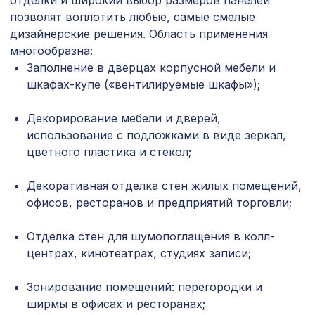
отделки и широкий выбор размеров панелей
Натуральные обои Cosca Листья
1429 ₽
позволят воплотить любые, самые смелые
"Прима Верде", 0,91 x 5,5 м
дизайнерские решения. Область применения
Воск мягкий "Серый светлый" в
многообразна:
102 ₽
блистере
Заполнение в дверцах корпусной мебели и
шкафах-купе («вентилируемые шкафы»);
Перфорированная панель КВАДРО
3507 ₽
10-20, 2070х930мм, ХДФ, белая
Декорирование мебели и дверей,
Перфорированная панель КВАДРО 8-
использование с подложками в виде зеркал,
1131 ₽
28, 1200х600мм, ХДФ, клён
цветного пластика и стекол;
Перфорированная панель
5107 ₽
ВЕРОНИКА, 2790х1020мм, ХДФ,
Декоративная отделка стен жилых помещений,
белая
офисов, ресторанов и предприятий торговли;
Перфорированная панель КВАДРО
5107 ₽
Отделка стен для шумопоглащения в колл-
8-28, 2790х1020мм, ХДФ, клён
центрах, кинотеатрах, студиях записи;
Перфорированная панель ДЕДАЛО,
1162 ₽
1000х680мм, ХДФ, без отделки
Зонирование помещений: перегородки и
ширмы в офисах и ресторанах;
Перфорированная панель ВЕРОНИКА,
2118 ₽