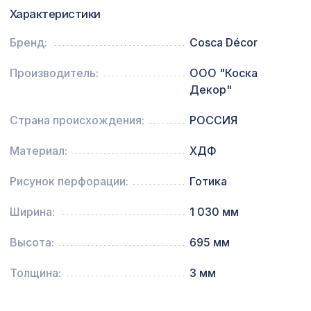
Воск мягкий "Сосна мальмо" в
Характеристики
102 ₽
блистере
Бренд:
Cosca Décor
1803 ₽
Арт.L5030, обои,6,2x0,91 м/12
Производитель:
ООО "Коска
Декор"
Страна происхождения:
РОССИЯ
Материал:
ХДФ
Рисунок перфорации:
Готика
Ширина:
1 030 мм
Высота:
695 мм
Толщина:
3 мм