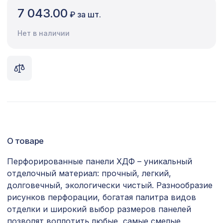
7 043.00
₽ за шт.
Сопутствующие товары
Нет в наличии
Цветной багет
Экополимер
Экраны для радиаторов
ПОПУЛЯРНЫЕ ТОВАРЫ
Натуральные обои Cosca Traditional
1600 ₽
Prints L5063, 0,91 x 5,5 м
О товаре
Экран для радиатора, МАССИВ,
Перфорированные панели ХДФ – уникальный
3439 ₽
рамка 900х600мм, рисунок
отделочный материал: прочный, легкий,
Диагональ, бук без отделки
долговечный, экологически чистый. Разнообразие
для балки 120х120мм дуб темный,
рисунков перфорации, богатая палитра видов
197 ₽
консоль классика
отделки и широкий выбор размеров панелей
позволят воплотить любые, самые смелые