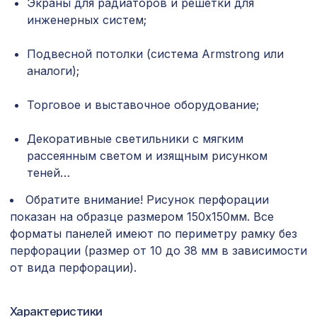
Экраны для радиаторов и решетки для
1400х780мм, ХДФ, дуб сонома
инженерных систем;
для балки 190х170мм (200х130мм)
478 ₽
орех медовый, консоль (импорт)
Подвесной потолки (система Armstrong или
аналоги);
Консоль для балки 150х120мм,
538 ₽
махагон
Торговое и выставочное оборудование;
Перфорированная панель ИНДИЯ,
3507 ₽
2070х930мм, ХДФ, венге
Декоративные светильники с мягким
рассеянным светом и изящным рисунком
Натуральные обои Cosca Traditional
4226 ₽
теней…
Prints L5098, 0,91 x 5,5 м
Обратите внимание! Рисунок перфорации
Консоль для архитектурного бруса
1020 ₽
показан на образце размером 150х150мм. Все
150х95мм, южный дуб
форматы панелей имеют по периметру рамку без
Воск мягкий "Золото тёмное" в
перфорации (размер от 10 до 38 мм в зависимости
102 ₽
блистере
от вида перфорации).
Перфорированная потолочная плита
385 ₽
РОМАНИКО КАРЕ, 595х595мм, ХДФ,
Характеристики
дуб