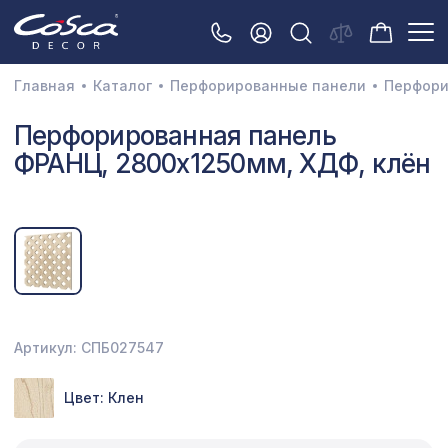
Главная
Каталог
Перфорированные панели
Перфори
3D орнамент
Перфорированная панель
ФРАНЦ, 2800х1250мм, ХДФ, клён
Акустические панели
Декоративные балки и брус
Интерьерный МДФ
Межкомнатные арки
Натуральные покрытия
Артикул: СПБ027547
Перфорированные панели
Цвет: Клен
Плинтусы
Распродажа