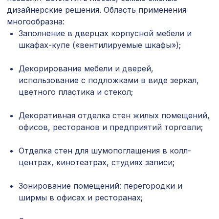
Перфорированная панель КВАДРО
3507 ₽
дизайнерские решения. Область применения
8-28, 2070х930мм, ХДФ, клён
многообразна:
Натуральные обои Cosca Манау
Заполнение в дверцах корпусной мебели и
1643 ₽
Маджента, 0,91 x 10 м
шкафах-купе («вентилируемые шкафы»);
Ремень для бруса/балки 90мм
832 ₽
Декорирование мебели и дверей,
(20х1000мм), серебро
использование с подложками в виде зеркал,
Профиль стыковочный, зеленый,
цветного пластика и стекол;
257 ₽
1850х30х6 мм
Декоративная отделка стен жилых помещений,
Перфорированная потолочная плита
760 ₽
офисов, ресторанов и предприятий торговли;
КВАДРО 8-28 СКАЧЧО, 595х595мм,
ХДФ, клён
Отделка стен для шумопоглащения в колл-
Натуральные обои Cosca Арабеско
1154 ₽
центрах, кинотеатрах, студиях записи;
Ардоре, 0,91 x 5,5 м
Консоль для балки 120х120мм, дуб
Зонирование помещений: перегородки и
481 ₽
пепельный
ширмы в офисах и ресторанах;
Перфорированная панель ДЕДАЛО,
2118 ₽