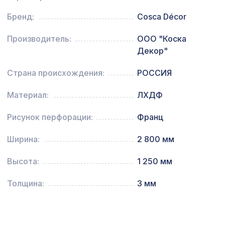
Плинтус PX005, 108х12, 2000мм,
Бренд:
Cosca Décor
940 ₽
Экополимер/8
Производитель:
ООО "Коска
Консоль для архитектурного бруса
592 ₽
Декор"
135х85мм, шелковое дерево
Страна происхождения:
РОССИЯ
Материал:
ЛХДФ
Рисунок перфорации:
Франц
Ширина:
2 800 мм
Высота:
1 250 мм
Толщина:
3 мм