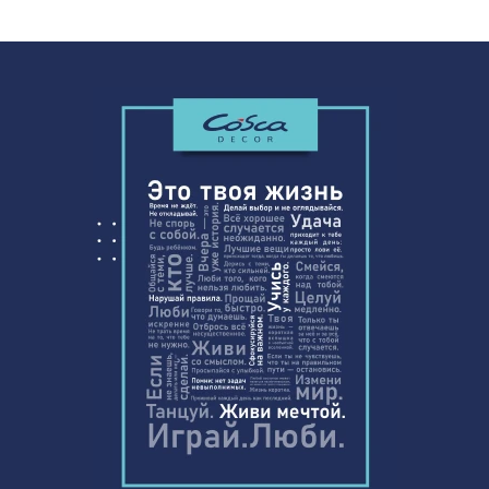
Перфорированная панель КВАДРО
5107 ₽
11-45, 2790х1020мм, ХДФ, бук
Перфорированная панель АЖУР,
878 ₽
1030х695мм, ХДФ, белая
Экран для радиатора, МАССИВ,
4290 ₽
рамка 1200х600мм, рисунок
Диагональ, бук без отделки
Натуральные обои Cosca Traditional
4765 ₽
Prints L5043, 0,91 x 6,2 м
Перфорированная панель
7043 ₽
ДАМАСКО, 2800х1250мм, ХДФ, бук
Перфорированная панель АБАКО,
1110 ₽
1000х680мм, ХДФ, ольха
Натуральные обои Cosca Морено
1842 ₽
Банана, 0,91 x 10 м
АРКА СИМПЛЕКС РОМАНСКАЯ, без
4188 ₽