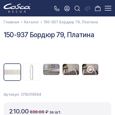
Главная
Каталог
150-937 Бордюр 79, Платина
3D орнамент
150-937 Бордюр 79, Платина
Акустические панели
Декоративные балки и брус
Интерьерный МДФ
Межкомнатные арки
Натуральные покрытия
Перфорированные панели
Артикул: СПБ016594
Плинтусы
210.00
630.00
₽ за шт.
Распродажа