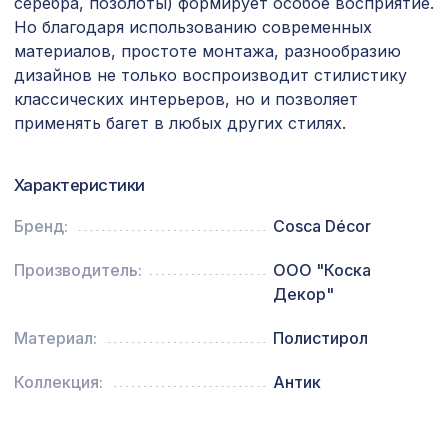
1044 ₽
серебра, позолоты) формирует особое восприятие.
1200х600мм, ХДФ, бук
Но благодаря использованию современных
материалов, простоте монтажа, разнообразию
Перфорированная панель ДАМАСКО,
1221 ₽
1000х680мм, ХДФ, бук
дизайнов не только воспроизводит стилистику
классических интерьеров, но и позволяет
Перфорированная панель АЖУР,
1221 ₽
применять багет в любых других стилях.
1000х680мм, ХДФ, венге
Экран для радиатора, МОДЕРН,
Характеристики
1198 ₽
рамка 600х600мм, перфорация
ДАМАСКО, дуб сонома
Бренд:
Cosca Décor
Перфорированная панель АБАКО,
2118 ₽
1400х780мм, ХДФ, белая
Производитель:
ООО "Коска
Декор"
Экран для радиатора, МОДЕРН,
1692 ₽
рамка 1200х600мм, перфорация
Материал:
Полистирол
ДЕДАЛО, венге
Экран для радиатора, МОДЕРН,
Коллекция:
Антик
6638 ₽
короб 1200х600х200мм, перфорация
ГОТИКА, белый