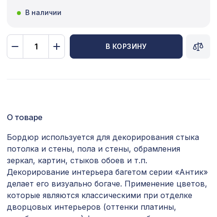
В наличии
Сопутствующие товары
Цветной багет
В КОРЗИНУ
Экополимер
Экраны для радиаторов
ПОПУЛЯРНЫЕ ТОВАРЫ
О товаре
Натуральные обои Cosca Санрайз,
867 ₽
0,91 x 5,5 м
Бордюр используется для декорирования стыка
потолка и стены, пола и стены, обрамления
Натуральные обои Cosca Листья
2564 ₽
зеркал, картин, стыков обоев и т.п.
"Прима Рохо", 0,91 x 10 м
Декорирование интерьера багетом серии «Антик»
делает его визуально богаче. Применение цветов,
Перфорированная панель ДЕДАЛО,
1221 ₽
1000х680мм, ХДФ, венге
которые являются классическими при отделке
дворцовых интерьеров (оттенки платины,
Перфорированная панель ДАМАСКО,