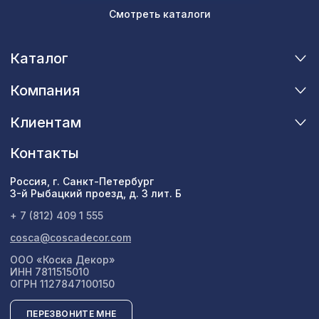
отделки
Смотреть каталоги
Натуральные обои Cosca Traditional
1157 ₽
Prints L5086, 0,91 x 5,5 м
Каталог
Натуральные обои Cosca Traditional
1157 ₽
Prints L5075, 0,91 x 5,5 м
Компания
Клиентам
Контакты
Россия, г. Санкт-Петербург
3-й Рыбацкий проезд, д. 3 лит. Б
+ 7 (812) 409 1 555
cosca@coscadecor.com
ООО «Коска Декор»
ИНН 7811515010
ОГРН 1127847100150
ПЕРЕЗВОНИТЕ МНЕ