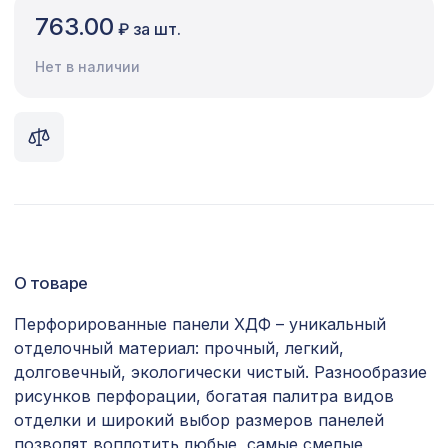
763.00
₽ за шт.
Сопутствующие товары
Нет в наличии
Цветной багет
Экополимер
Экраны для радиаторов
ПОПУЛЯРНЫЕ ТОВАРЫ
Перфорированная панель КВАДРО
1357 ₽
8-28, 1200х600мм, ХДФ, венге
О товаре
Перфорированная панель АБАКО,
Перфорированные панели ХДФ – уникальный
2118 ₽
1400х780мм, ХДФ, венге
отделочный материал: прочный, легкий,
долговечный, экологически чистый. Разнообразие
Перфорированная панель ДЕДАЛО,
878 ₽
рисунков перфорации, богатая палитра видов
1030х695мм, ХДФ, клён
отделки и широкий выбор размеров панелей
позволят воплотить любые, самые смелые