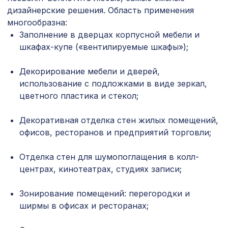
6629 ₽
ПОРТАЛ КВАДРО, белый
дизайнерские решения. Область применения
многообразна:
Натуральные обои Cosca Traditional
4226 ₽
Заполнение в дверцах корпусной мебели и
Prints L5048, 0,91 x 5,5 м
шкафах-купе («вентилируемые шкафы»);
Натуральные обои Cosca Traditional
1305 ₽
Prints L5067, 0,91 x 6,2 м
Декорирование мебели и дверей,
использование с подложками в виде зеркал,
Перфорированная панель КВАДРО
2118 ₽
цветного пластика и стекол;
11-45, 1400х780мм, ХДФ, бук
Воск мягкий "Дуб кремона шампань"
Декоративная отделка стен жилых помещений,
102 ₽
в блистере
офисов, ресторанов и предприятий торговли;
Перфорированная панель ДАМАСКО,
1110 ₽
Отделка стен для шумопоглащения в колл-
1000х680мм, ХДФ, ольха
центрах, кинотеатрах, студиях записи;
Натуральные обои Cosca Traditional
1305 ₽
Prints L5001, 0,91 x 5,5 м
Зонирование помещений: перегородки и
ширмы в офисах и ресторанах;
Перфорированная потолочная плита
760 ₽
ЭЛЕНИКО, 595х595мм, ХДФ, венге