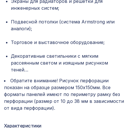
Экраны для радиаторов и решетки для
Натуральные обои Cosca
инженерных систем;
1484 ₽
Сальвадор, 0,91 x 10 м
Подвесной потолки (система Armstrong или
Перфорированная панель
1302 ₽
ВЕРОНИКА, 1200х600мм, ХДФ, без
аналоги);
отделки
Торговое и выставочное оборудование;
Перфорированная панель КВАДРО
2591 ₽
11-45, 2790х1020мм, ХДФ, ольха
Декоративные светильники с мягким
Перфорированная потолочная плита
рассеянным светом и изящным рисунком
585 ₽
РОМАНИКО ФИОРОНЕ, 595х595мм,
теней…
ХДФ, белая
Обратите внимание! Рисунок перфорации
Карниз KX023, 40х25, 2000мм,
300 ₽
Экополимер/27
показан на образце размером 150х150мм. Все
форматы панелей имеют по периметру рамку без
Перфорированная панель
3507 ₽
перфорации (размер от 10 до 38 мм в зависимости
КРИСТАЛЛ, 2070х930мм, ХДФ, клён
от вида перфорации).
Квадратные элементы AK02
2143 ₽
90x90x24мм, белый грунт, МДФ
Характеристики