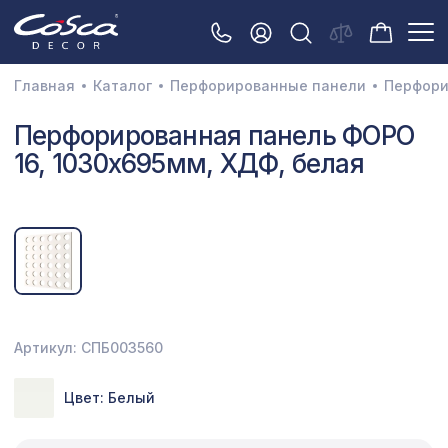
Главная
Каталог
Перфорированные панели
Перфори
3D орнамент
Перфорированная панель ФОРО
16, 1030х695мм, ХДФ, белая
Акустические панели
Декоративные балки и брус
Интерьерный МДФ
Межкомнатные арки
Натуральные покрытия
Артикул: СПБ003560
Перфорированные панели
Цвет: Белый
Плинтусы
Распродажа