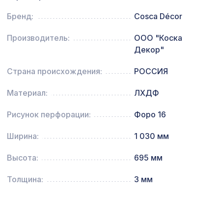
Экран для радиатора, МОДЕРН,
1198 ₽
рамка 600х600мм, перфорация
Бренд:
Cosca Décor
ДАМАСКО, дуб сонома
Производитель:
ООО "Коска
Натуральные обои Cosca Папирус
1007 ₽
Клэр, 0,91 x 5,5 м
Декор"
Страна происхождения:
РОССИЯ
Материал:
ЛХДФ
Рисунок перфорации:
Форо 16
Ширина:
1 030 мм
Высота:
695 мм
Толщина:
3 мм