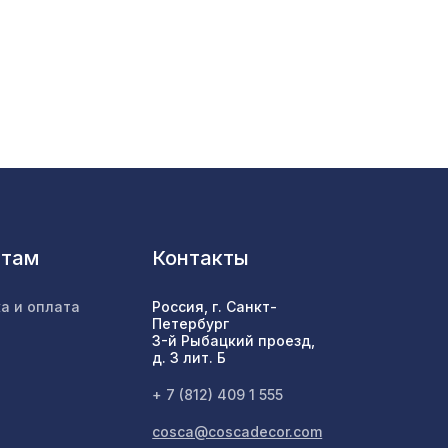
ИКО
508 ₽
1436 ₽
нома
м,
1141 ₽
нтам
Контакты
2097 ₽
/6
а и оплата
Россия, г. Санкт-
Петербург
3-й Рыбацкий проезд,
д. 3 лит. Б
58,
1803 ₽
+ 7 (812) 409 1 555
cosca@coscadecor.com