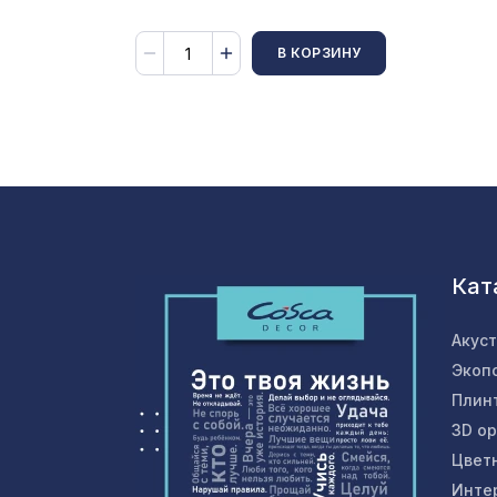
В КОРЗИНУ
Кат
Акус
Экоп
Плин
3D о
Цвет
Инте