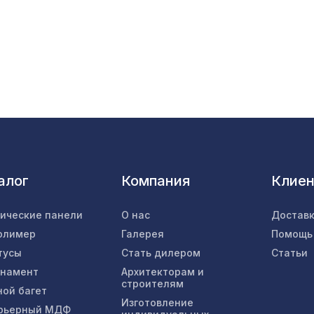
Перфорированная потолочная плита РОМАН
СКАЧЧО, 595х595мм, ХДФ, клён
Экран для радиатора, МОДЕРН, рамка
900х600мм, перфорация ДАМАСКО, дуб со
Перфорированная панель РОМБО, 1030х695м
ХДФ, венге
алог
Компания
Клие
Арабеско Виво, обои натуральные, 10х0,91 м
тические панели
О нас
Доставк
олимер
Галерея
Помощь
тусы
Стать дилером
Статьи
Натуральные обои Cosca Traditional Prints L50
рнамент
Архитекторам и
0,91 x 6,2 м
строителям
ной багет
Изготовление
рьерный МДФ