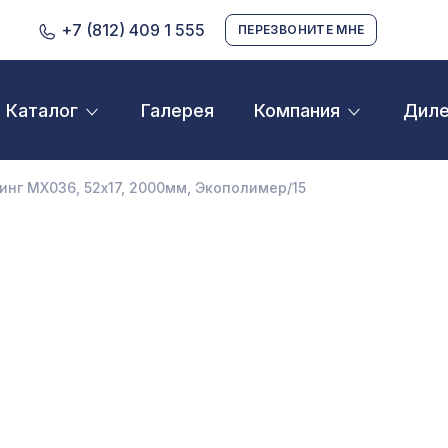
+7 (812) 409 1 555
ПЕРЕЗВОНИТЕ МНЕ
Галерея
Дил
Каталог
Компания
D орнамент
кустические панели
нг MX036, 52х17, 2000мм, Экополимер/15
екоративные балки и брус
нтерьерный МДФ
ежкомнатные арки
атуральные покрытия
ерфорированные панели
линтусы
аспродажа