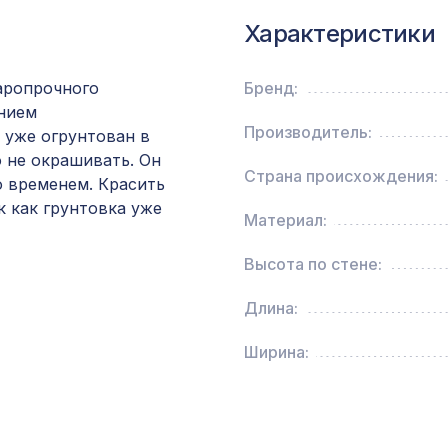
Характеристики
Какао интерно (3х3см), размер плитки 42х42
аропрочного
Бренд:
ением
Перфорированная панель КВАДРО 11-45,
Производитель:
 уже огрунтован в
2800х1250мм, ХДФ, ольха
о не окрашивать. Он
Страна происхождения:
о временем. Красить
к как грунтовка уже
Декоративная балка, 150х120мм 2,0м, белый
Материал:
Высота по стене:
Натуральные обои Cosca Бомбей, 0,91 x 10 м
Длина:
Ширина:
Ремень для бруса/балки 90мм (20х1000мм),
серебро