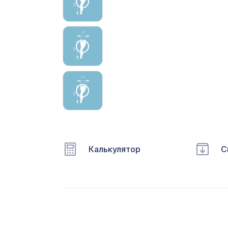
С
Ц
Э
Э
П
Калькулятор
С