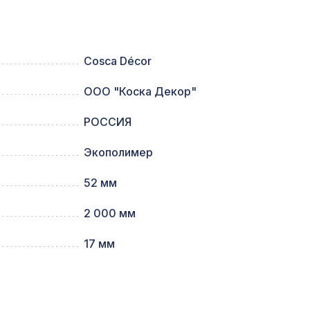
899 ₽
 см
Cosca Décor
ООО "Коска Декор"
7043 ₽
РОССИЯ
2761 ₽
Экополимер
52 мм
1612 ₽
2 000 мм
17 мм
832 ₽