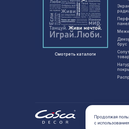
Экра
ради
Перф
пане
Межк
Деко
брус
Сопу
Смотреть каталоги
това
Нату
покр
Расп
© 202
Продолжая польз
с использование