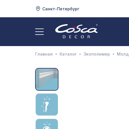
Санкт-Петербург
3
А
Главная
Каталог
Экополимер
Молди
Д
И
М
Н
П
П
Р