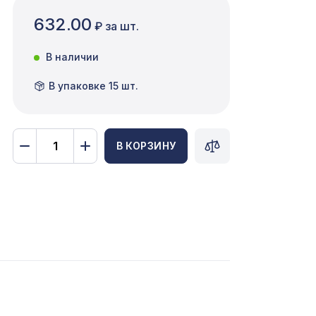
632.00
₽ за шт.
В наличии
В упаковке 15 шт.
В КОРЗИНУ
О,
760 ₽
695мм,
578 ₽
505 ₽
/17