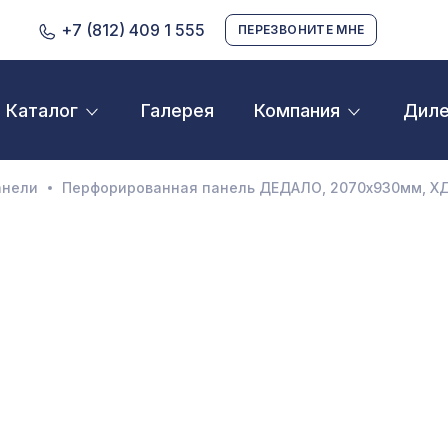
+7 (812) 409 1 555
ПЕРЕЗВОНИТЕ МНЕ
Галерея
Дил
Каталог
Компания
D орнамент
кустические панели
анели
Перфорированная панель ДЕДАЛО, 2070х930мм, ХД
екоративные балки и брус
нтерьерный МДФ
ежкомнатные арки
атуральные покрытия
ерфорированные панели
линтусы
аспродажа