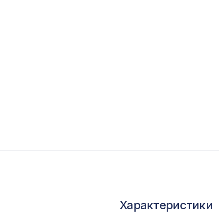
опутствующие товары
ветной багет
кополимер
краны для радиаторов
ОПУЛЯРНЫЕ ТОВАРЫ
Перфорированная панель КВАДРО 11-45,
1000х680мм, ХДФ, бук
Плинтус PX014, 99х20, 2000мм, Экополимер
Консоль для архитектурного бруса 90х55мм,
Характеристики
оливковое дерево