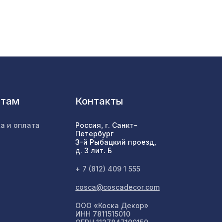
,
505 ₽
600мм,
1198 ₽
нтам
Контакты
,
505 ₽
а и оплата
Россия, г. Санкт-
Петербург
3-й Рыбацкий проезд,
д. 3 лит. Б
720 ₽
5,5 м
+ 7 (812) 409 1 555
cosca@coscadecor.com
2118 ₽
ООО «Коска Декор»
ИНН 7811515010