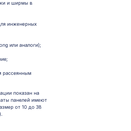
ки и ширмы в
Натуральные обои Cosca Дели, 0,91 x 10 м
для инженерных
Натуральные обои Cosca Traditional Prints L50
0,91 x 5,5 м
ng или аналоги);
Перфорированная панель КВАДРО 10-20,
2070х930мм, ХДФ, ольха
ие;
м рассеянным
Перфорированная потолочная плита КВАДРО
СКАЧЧО, 595х595мм, ХДФ, бук
…
ации показан на
Перфорированная панель ВЕРОНИКА,
маты панелей имеют
2790х1020мм, ХДФ, бук
азмер от 10 до 38
.
Перфорированная панель КРИСТАЛЛ,
2070х930мм, ХДФ, венге