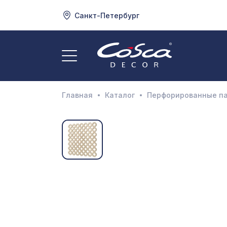
Санкт-Петербург
3
А
Главная
Каталог
Перфорированные п
Д
И
М
Н
П
П
Р