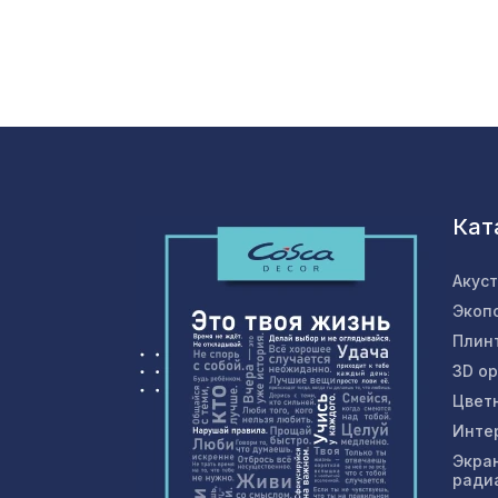
Кат
Акус
Экоп
Плин
3D о
Цвет
Инте
Экра
ради