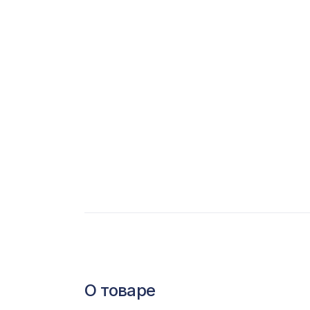
С
Ц
Э
Э
П
О товаре