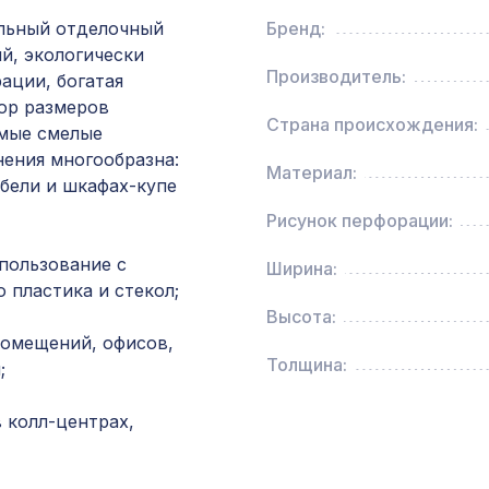
льный отделочный
Бренд:
Натуральные обои Cosca Traditional Prints L50
й, экологически
0,91 x 5,5 м
Производитель:
ации, богатая
ор размеров
Страна происхождения:
амые смелые
Перфорированная панель КВАДРО 8-28,
нения многообразна:
1200х600мм, ХДФ, бук
Материал:
бели и шкафах-купе
Рисунок перфорации:
Перфорированная панель КВАДРО 10-20,
2800х1250мм, ХДФ, ольха
пользование с
Ширина:
 пластика и стекол;
Архитектурная доска, 135х30мм 2,0м,
Высота:
африканский палисандр
помещений, офисов,
Толщина:
;
Консоль для балки 150х120мм, махагон
 колл-центрах,