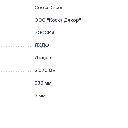
Cosca Décor
63,
1600 ₽
ООО "Коска Декор"
РОССИЯ
1357 ₽
ЛХДФ
Дедало
7043 ₽
2 070 мм
930 мм
2372 ₽
3 мм
538 ₽