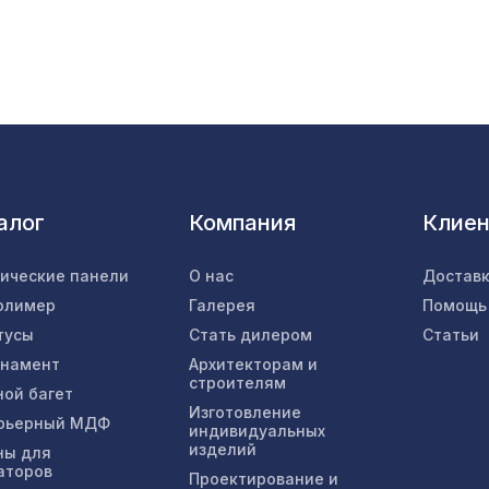
Консоль для архитектурного бруса 120х75мм
белое дерево
Экран для радиатора, МОДЕРН, рамка 600х
перфорация СУСАННА, дуб сонома
алог
Компания
Клие
Консоль для архитектурного бруса 120х75мм
оливковое дерево
тические панели
О нас
Доставк
олимер
Галерея
Помощь
Натуральные обои Cosca Милано-790, 0,91 x 
тусы
Стать дилером
Статьи
рнамент
Архитекторам и
строителям
ной багет
Перфорированная панель КВАДРО 10-20,
Изготовление
рьерный МДФ
индивидуальных
1400х780мм, ХДФ, клён
изделий
ны для
аторов
Проектирование и