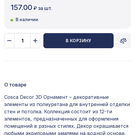
157.00
₽ за шт.
Сопутствующие товары
В наличии
Цветной багет
Экополимер
В КОРЗИНУ
Экраны для радиаторов
ПОПУЛЯРНЫЕ ТОВАРЫ
Консоль для балки 120х120мм,
481 ₽
махагон
О товаре
Натуральные обои Cosca Веллуто
Cosca Decor 3D Орнамент – декоративные
1665 ₽
Чьело, 0,91 x 5,5 м
элементы из полиуретана для внутренней отделки
стен и потолка. Коллекция состоит из 12-ти
Перфорированная панель ДАМАСКО,
878 ₽
элементов, предназначенных для оформления
1030х695мм, ХДФ, белая
помещений в разных стилях. Декор окрашивается
Перфорированная панель АБАКО,
любыми акриловыми эмалями на водной основе.