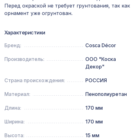
7043 ₽
2800х1250мм, ХДФ, клён
Перед окраской не требует грунтования, так как
орнамент уже огрунтован.
Перфорированная панель
1357 ₽
ВЕРОНИКА, 1200х600мм, ХДФ, белая
Характеристики
Перфорированная панель КВАДРО
3507 ₽
8-28, 2070х930мм, ХДФ, ольха
Бренд:
Cosca Décor
Перфорированная панель КВАДРО 11-
1131 ₽
Производитель:
ООО "Коска
45, 1200х600мм, ХДФ, клён
Декор"
102 ₽
Воск мягкий "Махагон" в блистере
Страна происхождения:
РОССИЯ
Перфорированная панель
7043 ₽
Материал:
Пенополиуретан
КРИСТАЛЛ, 2800х1250мм, ХДФ, бук
Длина:
170 мм
Перфорированная панель ДЕДАЛО,
2118 ₽
1400х780мм, ХДФ, клён
Ширина:
170 мм
Натуральные обои Cosca Листья
3074 ₽
"Прима Ахумадо", 0,91 x 10 м
Высота:
15 мм