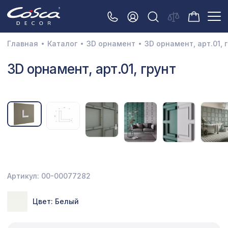
Главная
Каталог
3D орнамент
3D орнамент, арт.01, 
3D орнамент
3D орнамент, арт.01, грунт
Акустические панели
Декоративные балки и брус
Интерьерный МДФ
Межкомнатные арки
Натуральные покрытия
Артикул: 00-00077282
Перфорированные панели
Цвет: Белый
Плинтусы
Распродажа