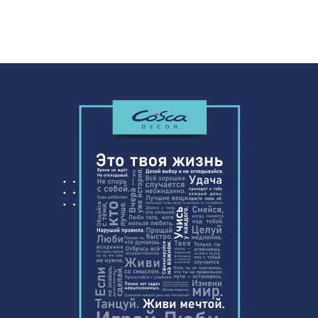
Перфорированная панель КВАДРО
7043 ₽
8-28, 2800х1250мм, ХДФ, венге
Экран для радиатора, МОДЕРН,
1198 ₽
рамка 600х600мм, перфорация
ГОТИКА, белый
102 ₽
Воск мягкий "Белый" в блистере
Натуральные обои Cosca
1725 ₽
Самоцветный Оникс, 0,91 x 5,5 м
Натуральные обои Cosca Диско
1242 ₽
Дэнс, 0,91 x 5,5 м
Плинтус PX001, 78х21, 2000мм,
760 ₽
Экополимер/9
Перфорированная панель
7043 ₽
КРИСТАЛЛ, 2800х1250мм, ХДФ,
венге