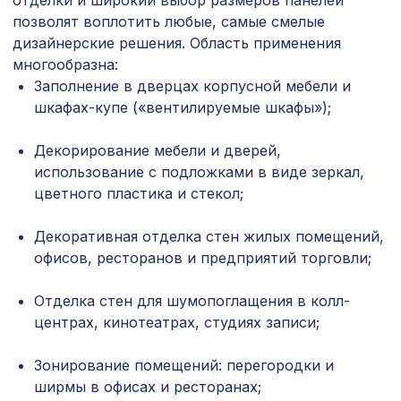
отделки и широкий выбор размеров панелей
1259 ₽
Умбра, 0,91 x 5,5 м
позволят воплотить любые, самые смелые
дизайнерские решения. Область применения
Экран для радиатора, МАССИВ,
3439 ₽
рамка 900х600мм, рисунок
многообразна:
Диагональ, бук без отделки
Заполнение в дверцах корпусной мебели и
шкафах-купе («вентилируемые шкафы»);
Натуральные обои Cosca Traditional
4763 ₽
Prints L5021, 0,91 x 6,2 м
Декорирование мебели и дверей,
Листья "Прима Дорадо", обои
использование с подложками в виде зеркал,
3205 ₽
натуральные, 10х0,91 м/6
цветного пластика и стекол;
Профиль-плинтус, венге, 1850х15х15
257 ₽
мм
Декоративная отделка стен жилых помещений,
офисов, ресторанов и предприятий торговли;
Перфорированная панель
2699 ₽
ДАМАСКО, 2070х930мм, ХДФ, белая
Отделка стен для шумопоглащения в колл-
центрах, кинотеатрах, студиях записи;
Натуральные обои Cosca Traditional
1273 ₽
Prints L5072, 0,91 x 6,2 м
Зонирование помещений: перегородки и
Экран для радиатора, МОДЕРН,
ширмы в офисах и ресторанах;
1653 ₽
рамка 900х600мм, перфорация