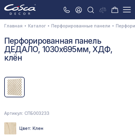
Главная
Каталог
Перфорированные панели
Перфори
3D орнамент
Перфорированная панель
ДЕДАЛО, 1030х695мм, ХДФ,
Акустические панели
клён
Декоративные балки и брус
Интерьерный МДФ
Межкомнатные арки
Натуральные покрытия
Перфорированные панели
Артикул: СПБ003233
Плинтусы
Цвет: Клен
Распродажа