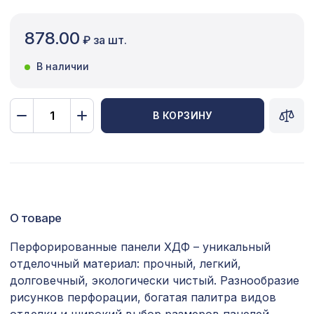
Сопутствующие товары
878.00
₽ за шт.
Цветной багет
В наличии
Экополимер
Экраны для радиаторов
В КОРЗИНУ
ПОПУЛЯРНЫЕ ТОВАРЫ
Милано-747, обои натуральные,
900 ₽
5,5х0,91м/12
О товаре
Архитектурный брус, 180х110мм 4,0м
9229 ₽
, серый кипарис
Перфорированные панели ХДФ – уникальный
отделочный материал: прочный, легкий,
Перфорированная потолочная плита
760 ₽
ДАМАСКО КАРЕ, 595х595мм, ХДФ, бук
долговечный, экологически чистый. Разнообразие
рисунков перфорации, богатая палитра видов
Натуральные обои Cosca Папирус