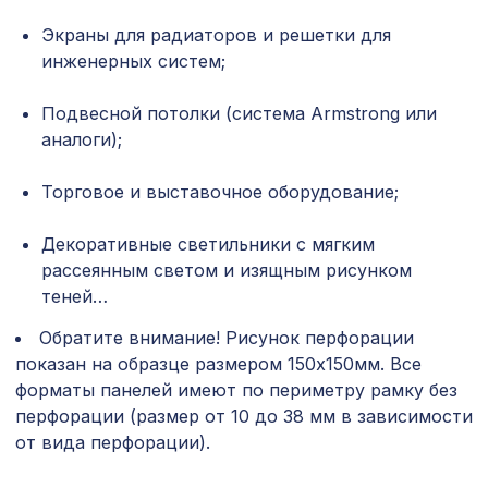
ГОТИКА, дуб серый
Экраны для радиаторов и решетки для
Перфорированная панель ДЕДАЛО,
инженерных систем;
1302 ₽
1200х600мм, ХДФ, без отделки
Подвесной потолки (система Armstrong или
Перфорированная панель КВАДРО
1131 ₽
10-20, 1200х600мм, ХДФ, клён
аналоги);
Перфорированная панель КВАДРО
Торговое и выставочное оборудование;
7043 ₽
11-45, 2800х1250мм, ХДФ, клён
Декоративные светильники с мягким
Натуральные обои Cosca Traditional
4763 ₽
Prints L5081, 0,91 x 6,2 м
рассеянным светом и изящным рисунком
теней…
Перфорированная потолочная плита
385 ₽
ЭЛЕНИКО КОНТРАСТО, 595х595мм,
Обратите внимание! Рисунок перфорации
ХДФ, клён
показан на образце размером 150х150мм. Все
форматы панелей имеют по периметру рамку без
Натуральные обои Cosca Traditional
4763 ₽
Prints L5059, 0,91 x 6,2 м
перфорации (размер от 10 до 38 мм в зависимости
от вида перфорации).
Перфорированная панель КВАДРО
1141 ₽
10-20, 1030х695мм, ХДФ, венге