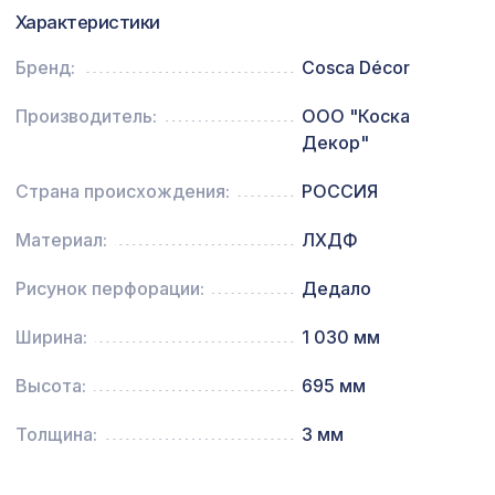
Характеристики
Ремень для бруса/балки 90мм
673 ₽
(20х1000мм), золото
Бренд:
Cosca Décor
8390 ₽
ПОРТАЛ АРИА, мелинга орех
Производитель:
ООО "Коска
Декор"
Страна происхождения:
РОССИЯ
Материал:
ЛХДФ
Рисунок перфорации:
Дедало
Ширина:
1 030 мм
Высота:
695 мм
Толщина:
3 мм