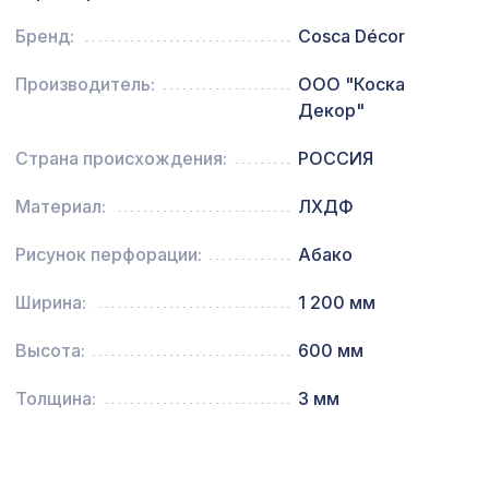
Перфорированная панель КВАДРО
5107 ₽
11-45, 2790х1020мм, ХДФ, бук
Бренд:
Cosca Décor
Консоль для архитектурного бруса
680 ₽
Производитель:
ООО "Коска
150х95мм, шелковое дерево
Декор"
Страна происхождения:
РОССИЯ
Материал:
ЛХДФ
Рисунок перфорации:
Абако
Ширина:
1 200 мм
Высота:
600 мм
Толщина:
3 мм