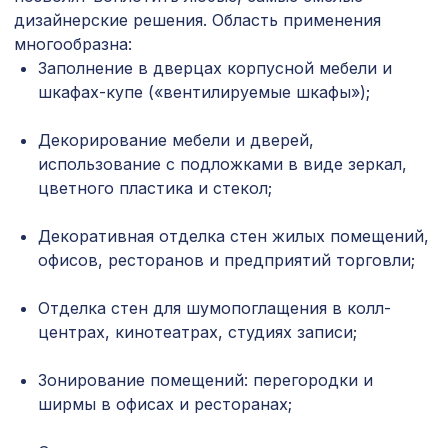
127 ₽
консоль модерн
дизайнерские решения. Область применения
многообразна:
Перфорированная панель ДЕДАЛО,
2657 ₽
Заполнение в дверцах корпусной мебели и
2070х930мм, ХДФ, бук
шкафах-купе («вентилируемые шкафы»);
Натуральные обои Cosca Traditional
1803 ₽
Prints L5099, 0,91 x 6,2 м
Декорирование мебели и дверей,
использование с подложками в виде зеркал,
Консоль для балки 200х130мм,
641 ₽
цветного пластика и стекол;
махагон
Натуральные обои Cosca Traditional
Декоративная отделка стен жилых помещений,
1305 ₽
Prints L5050, 0,91 x 6,2 м
офисов, ресторанов и предприятий торговли;
Перфорированная панель КВАДРО
7043 ₽
Отделка стен для шумопоглащения в колл-
11-45, 2800х1250мм, ХДФ, бук
центрах, кинотеатрах, студиях записи;
Перфорированная потолочная плита
760 ₽
РОМАНИКО ФИОРОНЕ, 595х595мм,
Зонирование помещений: перегородки и
ХДФ, белая
ширмы в офисах и ресторанах;
Натуральные обои Cosca Борнео, 0,91
946 ₽
x 5,5 м