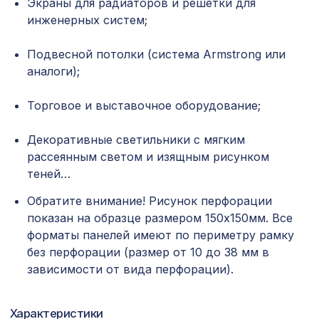
Экраны для радиаторов и решетки для
инженерных систем;
Консоль для балки 150х120мм, дуб
538 ₽
мореный
Подвесной потолки (система Armstrong или
Натуральные обои Cosca
аналоги);
1870 ₽
Калимантан, 0,91 x 10 м
Торговое и выставочное оборудование;
Перфорированная панель АБАКО,
2118 ₽
1400х780мм, ХДФ, ольха
Декоративные светильники с мягким
Воск мягкий "Дуб тёмный" в
рассеянным светом и изящным рисунком
102 ₽
блистере
теней…
Натуральные обои Cosca Traditional
Обратите внимание! Рисунок перфорации
1157 ₽
Prints L5023, 0,91 x 5,5 м
показан на образце размером 150х150мм. Все
форматы панелей имеют по периметру рамку
Перфорированная панель АЖУР,
1221 ₽
1000х680мм, ХДФ, бук
без перфорации (размер от 10 до 38 мм в
зависимости от вида перфорации).
Натуральные обои Cosca Traditional
1157 ₽
Prints L5017, 0,91 x 5,5 м
Характеристики