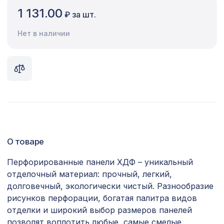
1 131.00
₽ за шт.
Сопутствующие товары
Нет в наличии
Цветной багет
Экополимер
Экраны для радиаторов
ПОПУЛЯРНЫЕ ТОВАРЫ
Натуральные обои Cosca Traditional
4226 ₽
Prints L5084, 0,91 x 5,5 м
О товаре
Перфорированная панель ДАМАСКО,
Перфорированные панели ХДФ – уникальный
1141 ₽
1030х695мм, ХДФ, дуб серый
отделочный материал: прочный, легкий,
долговечный, экологически чистый. Разнообразие
Перфорированная панель КВАДРО 11-
545 ₽
рисунков перфорации, богатая палитра видов
45, 1030х695мм, ХДФ, без отделки
отделки и широкий выбор размеров панелей
для балки 90х60мм орех медовый,
позволят воплотить любые, самые смелые