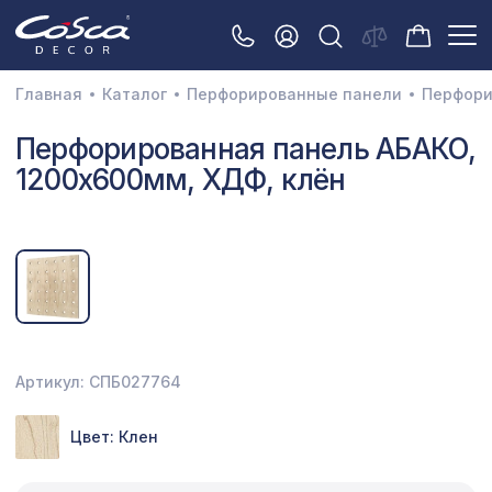
Главная
Каталог
Перфорированные панели
Перфори
3D орнамент
Перфорированная панель АБАКО,
1200х600мм, ХДФ, клён
Акустические панели
Декоративные балки и брус
Интерьерный МДФ
Межкомнатные арки
Натуральные покрытия
Артикул: СПБ027764
Перфорированные панели
Цвет: Клен
Плинтусы
Распродажа