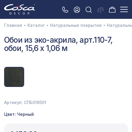
Главная
Каталог
Натуральные покрытия
Натуральн
3D орнамент
Обои из эко-акрила, арт.110-7,
обои, 15,6 x 1,06 м
Акустические панели
Декоративные балки и брус
Интерьерный МДФ
Межкомнатные арки
Натуральные покрытия
Артикул: СПБ016501
Перфорированные панели
Цвет: Черный
Плинтусы
Распродажа