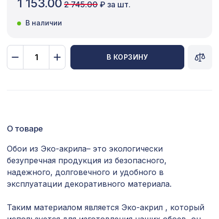
1 153.00
2 745.00
₽ за шт.
Сопутствующие товары
В наличии
Цветной багет
Экополимер
В КОРЗИНУ
Экраны для радиаторов
ПОПУЛЯРНЫЕ ТОВАРЫ
Перфорированная панель АБАКО,
О товаре
1131 ₽
1200х600мм, ХДФ, ольха
Обои из Эко-акрила– это экологически
Перфорированная панель КВАДРО 8-
безупречная продукция из безопасного,
2118 ₽
28, 1400х780мм, ХДФ, бук
надежного, долговечного и удобного в
эксплуатации декоративного материала.
Натуральные обои Cosca Traditional
4226 ₽
Prints L5004, 0,91 x 5,5 м
Таким материалом является Эко-акрил , который
Перфорированная панель