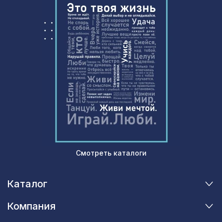
2347 ₽
ВЕРОНИКА, 2070х930мм, ХДФ, бук
Натуральные обои Cosca Traditional
4763 ₽
Prints L5059, 0,91 x 6,2 м
577 ₽
90х60мм венге, балка модерн 2,1м
Смотреть каталоги
Каталог
Компания