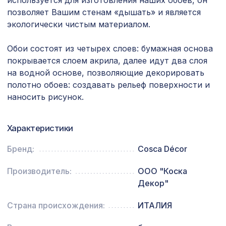
используется для изготовления наших обоев, он
1901 ₽
ВЕРОНИКА, 1400х780мм, ХДФ, без
позволяет Вашим стенам «дышать» и является
отделки
экологически чистым материалом.
Натуральные обои Cosca Арабеско
1335 ₽
Диско, 0,91 x 5,5 м
Обои состоят из четырех слоев: бумажная основа
покрывается слоем акрила, далее идут два слоя
Перфорированная панель ДЕДАЛО,
7043 ₽
на водной основе, позволяющие декорировать
2800х1250мм, ХДФ, бук
полотно обоев: создавать рельеф поверхности и
Перфорированная панель АЖУР,
наносить рисунок.
1221 ₽
1000х680мм, ХДФ, белая
Экран для радиатора, МОДЕРН,
Характеристики
1198 ₽
рамка 600х600мм, перфорация
ДАМАСКО, дуб сонома
Бренд:
Cosca Décor
Перфорированная панель
7043 ₽
ВЕРОНИКА, 2800х1250мм, ХДФ, бук
Производитель:
ООО "Коска
Декор"
Воск мягкий в блистере, цв. 12
100 ₽
золотой дукат
Страна происхождения:
ИТАЛИЯ
Перфорированная панель ДЕДАЛО,
7043 ₽