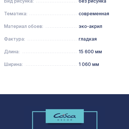
Вид рисунка:
без рисунка
2800х1250мм, ХДФ, клён
Экран для радиатора, МОДЕРН,
Тематика:
современная
1198 ₽
рамка 600х600мм, перфорация
СУСАННА, дуб сонома
Материал обоев:
эко-акрил
Перфорированная потолочная плита
Фактура:
гладкая
760 ₽
ДАМАСКО КОНТРАСТО, 595х595мм,
ХДФ, ольха
Длина:
15 600 мм
Перфорированная потолочная плита
760 ₽
РОМАНИКО КАРЕ, 595х595мм, ХДФ,
Ширина:
1 060 мм
ольха
BM-018 Бамбуковое панно 900х1360
2031 ₽
Пробки
Перфорированная панель ВЕРОНИКА,
2118 ₽
1400х780мм, ХДФ, клён
Перфорированная панель КВАДРО
7043 ₽
11-45, 2800х1250мм, ХДФ, венге
Перфорированная панель