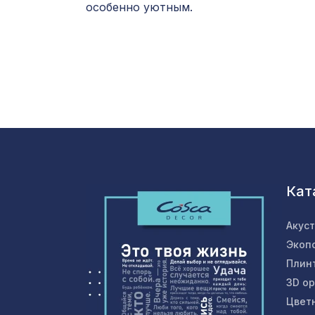
особенно уютным.
Кат
Акус
Экоп
Плин
3D о
Цвет