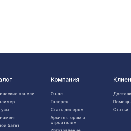
Натуральные обои Cosca Traditional Prints L50
0,91 x 5,5 м
для балки 200х130мм дуб темный, консоль к
Перфорированная панель ДАМАСКО, 1000х6
ХДФ, без отделки
алог
Компания
Клие
Перфорированная панель ГОТИКА, 1400х780
ХДФ, венге
тические панели
О нас
Доставк
олимер
Галерея
Помощь
Консоль для балки 150х120мм, дуб мореный
тусы
Стать дилером
Статьи
рнамент
Архитекторам и
строителям
ной багет
Перфорированная панель КВАДРО 11-45,
Изготовление