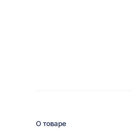
С
Ц
Э
Э
П
О товаре