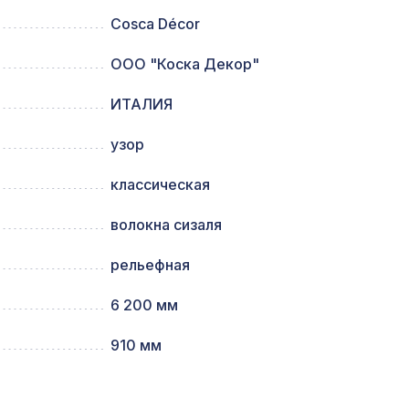
Cosca Décor
ООО "Коска Декор"
1350 ₽
м
ИТАЛИЯ
780мм,
2118 ₽
узор
классическая
20мм,
5107 ₽
волокна сизаля
рельефная
00мм,
1044 ₽
6 200 мм
910 мм
1803 ₽