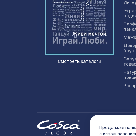
Инте
Экра
ради
Перф
пане
Межк
Деко
брус
Сопу
Смотреть каталоги
това
Нату
покр
Расп
© 202
Продолжая польз
с использование