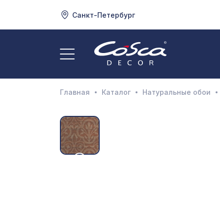
Санкт-Петербург
3
А
Главная
Каталог
Натуральные обои
Д
И
М
Н
П
П
Р