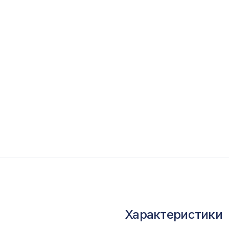
опутствующие товары
ветной багет
кополимер
краны для радиаторов
ОПУЛЯРНЫЕ ТОВАРЫ
Перфорированная панель ГОТИКА, 2070х93
ХДФ, венге
Консоль для балки 120х120мм, белый
Характеристики
Перфорированная панель ВЕРОНИКА,