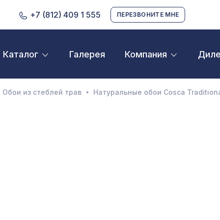
+7 (812) 409 1 555
ПЕРЕЗВОНИТЕ МНЕ
Галерея
Дил
Каталог
Компания
D орнамент
кустические панели
Обои из стеблей трав
Натуральные обои Cosca Traditional 
екоративные балки и брус
нтерьерный МДФ
ежкомнатные арки
атуральные покрытия
ерфорированные панели
линтусы
аспродажа