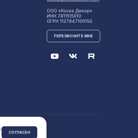
7043 ₽
ООО «Коска Декор»
ИНН 7811515010
ОГРН 1127847100150
мм,
5107 ₽
ПЕРЕЗВОНИТЕ МНЕ
2031 ₽
нсоль
288 ₽
1542 ₽
 м
0мм,
1221 ₽
 сайта
e
СОГЛАСЕН