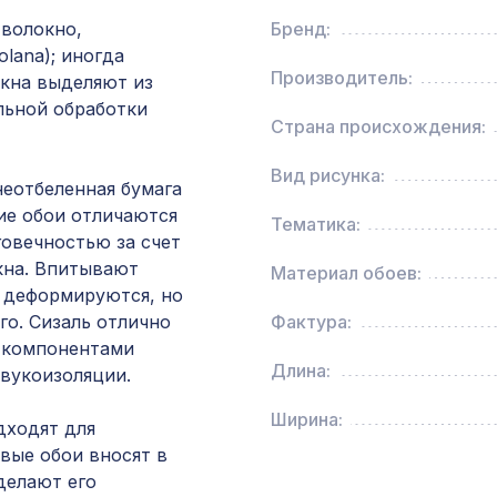
1200х600мм, ХДФ, венге
 волокно,
Бренд:
olana); иногда
Производитель:
окна выделяют из
Натуральные обои Cosca Сантьяго, 0,91 x 10 
льной обработки
Страна происхождения:
Перфорированная панель КРИСТАЛЛ, 1400х
Вид рисунка:
ХДФ, белая
 неотбеленная бумага
кие обои отличаются
Тематика:
овечностью за счет
Перфорированная панель ДЕДАЛО, 2790х10
кна. Впитывают
Материал обоев:
ХДФ, бук
е деформируются, но
го. Сизаль отлично
Фактура:
Перфорированная панель ДАМАСКО, 1200х6
 компонентами
ХДФ, бук
Длина:
звукоизоляции.
Ширина:
дходят для
Арт.L5030, обои,6,2x0,91 м/12
евые обои вносят в
делают его