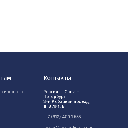
04,
4226 ₽
274 ₽
лассика
80мм,
1162 ₽
нтам
Контакты
мм,
2118 ₽
а и оплата
Россия, г. Санкт-
Петербург
3-й Рыбацкий проезд,
538 ₽
д. 3 лит. Б
+ 7 (812) 409 1 555
cosca@coscadecor.com