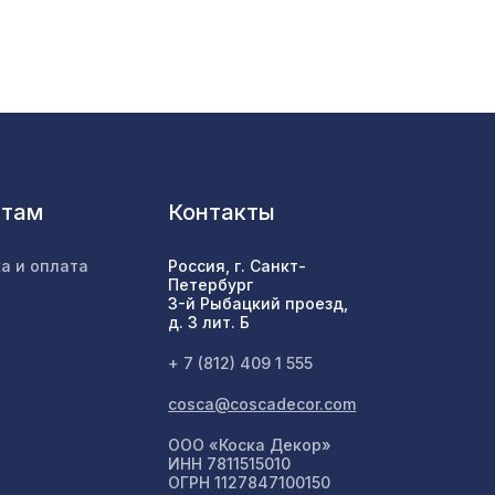
772 ₽
10
070,
4226 ₽
80мм,
2118 ₽
нтам
Контакты
50мм,
7043 ₽
а и оплата
Россия, г. Санкт-
Петербург
3-й Рыбацкий проезд,
д. 3 лит. Б
1162 ₽
+ 7 (812) 409 1 555
cosca@coscadecor.com
102 ₽
ООО «Коска Декор»
ИНН 7811515010
ОГРН 1127847100150