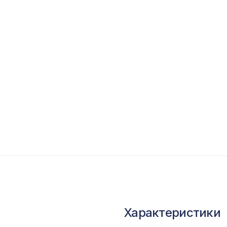
опутствующие товары
ветной багет
кополимер
краны для радиаторов
ОПУЛЯРНЫЕ ТОВАРЫ
Перфорированная панель ВЕРОНИКА, 1030х
ХДФ, бук
Молдинг MX009, 38х18, 2000мм, Экополиме
Консоль для архитектурного бруса 150х95мм
Характеристики
оливковое дерево