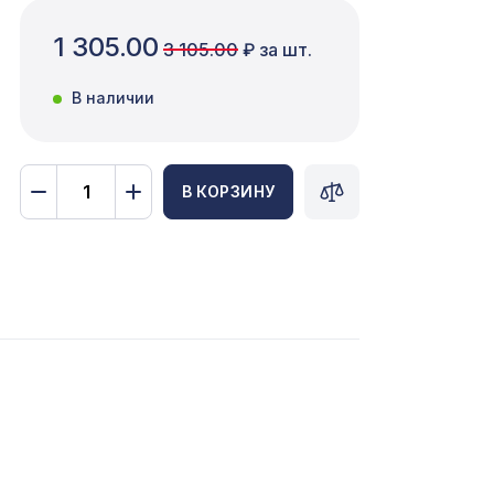
1 305.00
3 105.00
₽ за шт.
В наличии
В КОРЗИНУ
695мм,
578 ₽
481 ₽
р/25
,
825 ₽