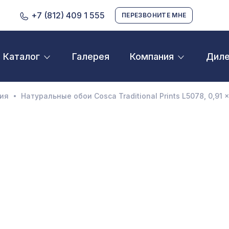
+7 (812) 409 1 555
ПЕРЕЗВОНИТЕ МНЕ
Галерея
Дил
Каталог
Компания
D орнамент
кустические панели
ия
Натуральные обои Cosca Traditional Prints L5078, 0,91 x
екоративные балки и брус
нтерьерный МДФ
ежкомнатные арки
атуральные покрытия
ерфорированные панели
линтусы
аспродажа