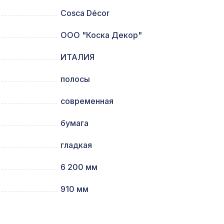
Cosca Décor
95,
4226 ₽
ООО "Коска Декор"
ИТАЛИЯ
м,
1141 ₽
полосы
современная
67,
1305 ₽
бумага
12,
гладкая
1305 ₽
6 200 мм
910 мм
7043 ₽