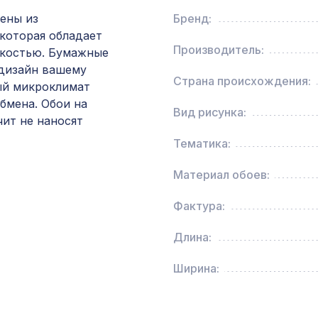
лены из
Бренд:
Натуральные обои Cosca Traditional Prints L50
которая обладает
0,91 x 5,5 м
Производитель:
костью. Бумажные
 дизайн вашему
Страна происхождения:
ный микроклимат
Перфорированная панель РОМБО, 1030х695м
бмена. Обои на
ХДФ, белая
Вид рисунка:
чит не наносят
Тематика:
Натуральные обои Cosca Traditional Prints L50
0,91 x 6,2 м
Материал обоев:
Натуральные обои Cosca Traditional Prints L50
Фактура:
0,91 x 6,2 м
Длина:
Перфорированная панель КВАДРО 10-20,
Ширина:
2800х1250мм, ХДФ, клён