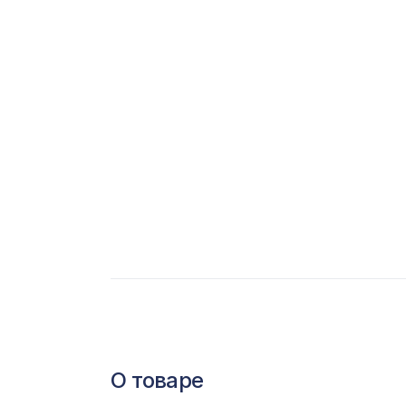
С
Ц
Э
Э
П
О товаре