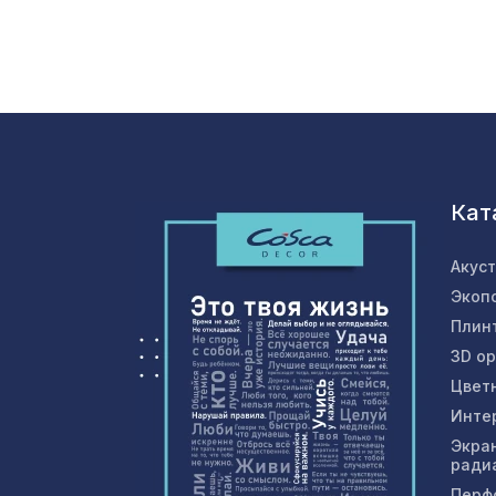
Кат
Акус
Экоп
Плин
3D о
Цвет
Инте
Экра
ради
Перф