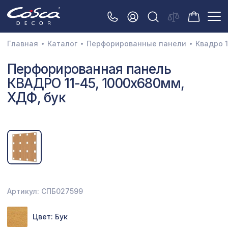
Главная
Каталог
Перфорированные панели
Квадро 1
3D орнамент
Перфорированная панель
КВАДРО 11-45, 1000х680мм,
Акустические панели
ХДФ, бук
Декоративные балки и брус
Интерьерный МДФ
Межкомнатные арки
Натуральные покрытия
Перфорированные панели
Артикул: СПБ027599
Плинтусы
Цвет: Бук
Распродажа