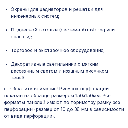
Экраны для радиаторов и решетки для
6629 ₽
ПОРТАЛ КВАДРО, белый
инженерных систем;
Архитектурная доска, 135х30мм
2372 ₽
Подвесной потолки (система Armstrong или
2,0м, белое дерево
аналоги);
6629 ₽
ПОРТАЛ КВАДРО, венге
Торговое и выставочное оборудование;
Натуральные обои Cosca Папирус
1259 ₽
Декоративные светильники с мягким
Кантри, 0,91 x 5,5 м
рассеянным светом и изящным рисунком
теней…
1305 ₽
Арт.L5097, обои,6,2x0,91 м/12
Обратите внимание! Рисунок перфорации
показан на образце размером 150х150мм. Все
Натуральные обои Cosca Веллуто
1665 ₽
Флорэ, 0,91 x 5,5 м
форматы панелей имеют по периметру рамку без
перфорации (размер от 10 до 38 мм в зависимости
Перфорированная панель ГОТИКА,
2380 ₽
от вида перфорации).
2070х930мм, ХДФ, без отделки