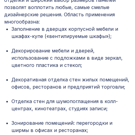
отделки и широкий выбор размеров панелей
Перфорированная панель ГОТИКА,
1778 ₽
позволят воплотить любые, самые смелые
2070х930мм, ХДФ, ольха
дизайнерские решения. Область применения
Натуральные обои Cosca Морено
многообразна:
1842 ₽
Банана, 0,91 x 10 м
Заполнение в дверцах корпусной мебели и
шкафах-купе («вентилируемые шкафы»);
Перфорированная панель АБАКО,
3507 ₽
2070х930мм, ХДФ, белая
Декорирование мебели и дверей,
Перфорированная панель РОМБО,
использование с подложками в виде зеркал,
1141 ₽
1030х695мм, ХДФ, белая
цветного пластика и стекол;
Профиль угловой внутренний, венге,
257 ₽
1850х16х16 мм
Декоративная отделка стен жилых помещений,
офисов, ресторанов и предприятий торговли;
Воск мягкий в блистере, цв. 12
100 ₽
золотой дукат
Отделка стен для шумопоглащения в колл-
центрах, кинотеатрах, студиях записи;
Перфорированная панель ГОТИКА,
827 ₽
1030х695мм, ХДФ, без отделки
Зонирование помещений: перегородки и
Перфорированная панель ВЕРОНИКА,
ширмы в офисах и ресторанах;
1110 ₽
1000х680мм, ХДФ, ольха