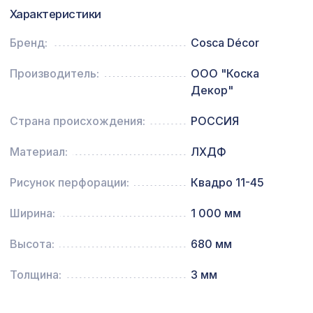
Перфорированная потолочная плита
Характеристики
760 ₽
РОМАНИКО ФИОРОНЕ, 595х595мм,
ХДФ, ольха
Бренд:
Cosca Décor
BM-004 Бамбуковое панно 900х1360
2031 ₽
Гейша
Производитель:
ООО "Коска
Декор"
Страна происхождения:
РОССИЯ
Материал:
ЛХДФ
Рисунок перфорации:
Квадро 11-45
Ширина:
1 000 мм
Высота:
680 мм
Толщина:
3 мм