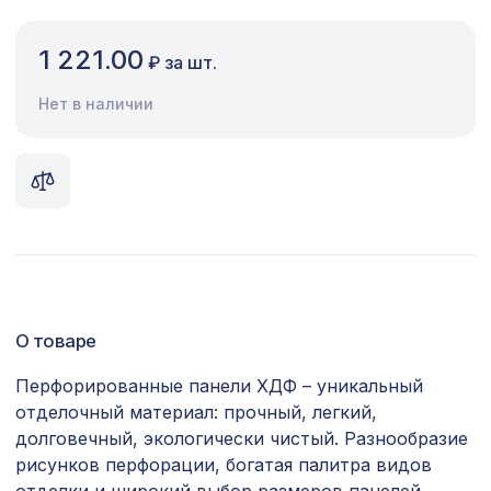
Сопутствующие товары
1 221.00
₽ за шт.
Цветной багет
Нет в наличии
Экополимер
Экраны для радиаторов
ПОПУЛЯРНЫЕ ТОВАРЫ
Перфорированная панель РОМБО,
827 ₽
1030х695мм, ХДФ, без отделки
О товаре
Перфорированная панель ВЕРОНИКА,
1162 ₽
1000х680мм, ХДФ, без отделки
Перфорированные панели ХДФ – уникальный
отделочный материал: прочный, легкий,
Экран для радиатора, МОДЕРН,
1436 ₽
рамка 900х600мм, перфорация
долговечный, экологически чистый. Разнообразие
ДАМАСКО, венге
рисунков перфорации, богатая палитра видов