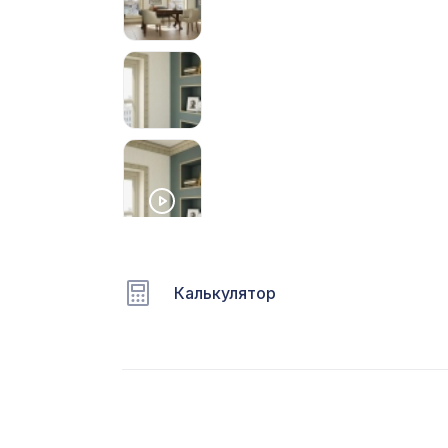
С
Ц
Э
Э
П
Калькулятор