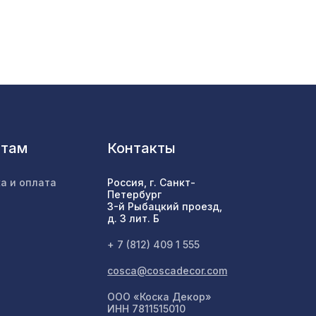
2118 ₽
300 ₽
27
91 x
1335 ₽
нтам
Контакты
ИКО
а и оплата
Россия, г. Санкт-
385 ₽
Петербург
3-й Рыбацкий проезд,
д. 3 лит. Б
5мм,
878 ₽
+ 7 (812) 409 1 555
cosca@coscadecor.com
ООО «Коска Декор»
1240 ₽
ИНН 7811515010