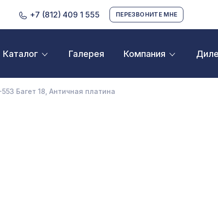
+7 (812) 409 1 555
ПЕРЕЗВОНИТЕ МНЕ
Галерея
Дил
Каталог
Компания
D орнамент
кустические панели
-553 Багет 18, Античная платина
екоративные балки и брус
нтерьерный МДФ
ежкомнатные арки
атуральные покрытия
ерфорированные панели
линтусы
аспродажа