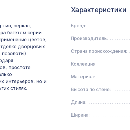
рисунок Цветы, дуб сонома
Характеристики
для балки 120х120мм венге, консоль рустик
ртин, зеркал,
Бренд:
ра багетом серии
Производитель:
 Применение цветов,
Натуральные обои Cosca Traditional Prints L50
отделке дворцовых
0,91 x 6,2 м
Страна происхождения:
, позолоты)
одаря
Коллекция:
ов, простоте
Воск мягкий "Серый" в блистере
олько
Материал:
х интерьеров, но и
гих стилях.
Высота по стене:
Перфорированная панель КРИСТАЛЛ, 1030х
ХДФ, дуб сонома
Длина:
Ширина:
Воск мягкий в блистере, цв. 52 темный дуб