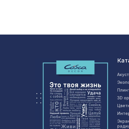
Кат
Акус
Экоп
Плин
3D о
Цвет
Инте
Экра
ради