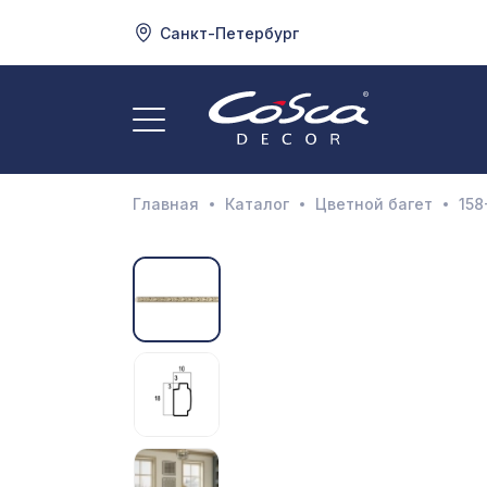
Санкт-Петербург
3
А
Главная
Каталог
Цветной багет
158
Д
И
М
Н
П
П
Р