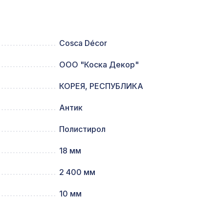
197 ₽
Cosca Décor
ООО "Коска Декор"
72,
1273 ₽
КОРЕЯ, РЕСПУБЛИКА
Антик
102 ₽
Полистирол
18 мм
695мм,
763 ₽
2 400 мм
10 мм
96 ₽