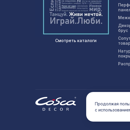
Перф
пане
Межк
Деко
брус
Сопу
Смотреть каталоги
това
Нату
покр
Расп
© 202
Продолжая польз
с использование