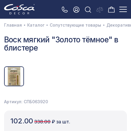
Главная
Каталог
Сопутствующие товары
Декоратив
3D орнамент
Воск мягкий "Золото тёмное" в
блистере
Акустические панели
Декоративные балки и брус
Интерьерный МДФ
Межкомнатные арки
Натуральные покрытия
Артикул: СПБ063920
Перфорированные панели
Плинтусы
102.00
338.00
₽ за шт.
Распродажа