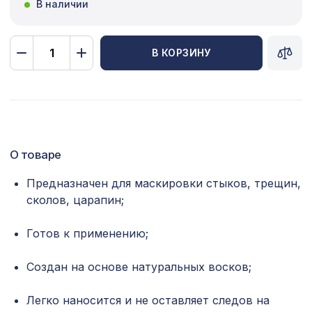
В наличии
Сопутствующие товары
Цветной багет
В КОРЗИНУ
Экополимер
Экраны для радиаторов
ПОПУЛЯРНЫЕ ТОВАРЫ
О товаре
Плинтус AP76 под покраску, белый,
Предназначен для маскировки стыков, трещин,
747 ₽
100x16x2400 мм, МДФ
сколов, царапин;
Карниз KX005, 69х71, 2000мм,
1166 ₽
Экополимер/8
Готов к применению;
Консоль для балки 150х120мм,
538 ₽
Создан на основе натуральных восков;
махагон
Перфорированная панель ДЕДАЛО,
Легко наносится и не оставляет следов на
4612 ₽
2790х1020мм, ХДФ, без отделки