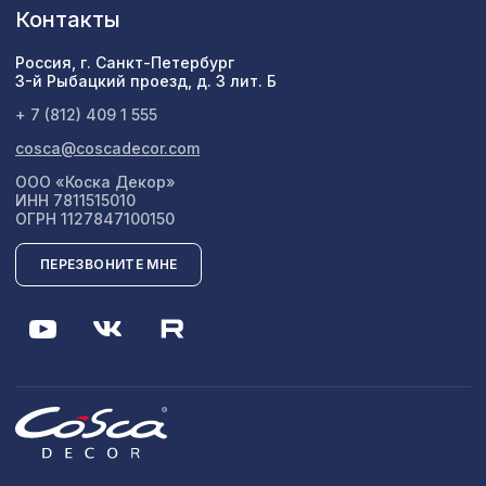
Контакты
Натуральные обои Cosca Traditional
3667 ₽
Prints L5068, 0,91 x 5,5 м
Россия, г. Санкт-Петербург
3-й Рыбацкий проезд, д. 3 лит. Б
Перфорированная панель КВАДРО
2118 ₽
+ 7 (812) 409 1 555
11-45, 1400х780мм, ХДФ, ольха
cosca@coscadecor.com
ООО «Коска Декор»
ИНН 7811515010
ОГРН 1127847100150
ПЕРЕЗВОНИТЕ МНЕ