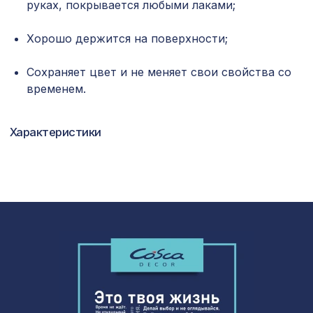
руках, покрывается любыми лаками;
Джутовые обои Cosca Арабеско
1335 ₽
Хорошо держится на поверхности;
Венто, 0,91 x 5,5 м
Натуральные обои Cosca Папирус
Сохраняет цвет и не меняет свои свойства со
1259 ₽
Терре, 0,91 x 5,5 м
временем.
Консоль для архитектурного бруса
371 ₽
90х55мм, темная секвойя
Характеристики
Перфорированная панель КВАДРО
1075 ₽
8-28, 1030х695мм, ХДФ, без отделки
Перфорированная панель
1302 ₽
РОМАНИКО, 1200х600мм, ХДФ, без
отделки
Перфорированная панель
6344 ₽
ДАМАСКО, 2800х1250мм, ХДФ, без
отделки
Перфорированная потолочная плита
760 ₽
КВАДРО 8-28 КАНТО, 595х595мм,