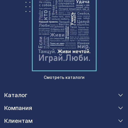
ХДФ, клён
Перфорированная потолочная плита
385 ₽
РОМАНИКО КАРЕ, 595х595мм, ХДФ,
дуб
Архитектурный брус, 90х55мм 2,0м ,
2382 ₽
белое дерево
6629 ₽
ПОРТАЛ КВАДРО, орех итальянский
Консоль для балки 150х120мм, дуб
538 ₽
состаренный
Смотреть каталоги
Перфорированная панель КВАДРО 11-
878 ₽
45, 1030х695мм, ХДФ, венге
Каталог
Перфорированная панель ДЕДАЛО,
1131 ₽
Компания
1200х600мм, ХДФ, ольха
Клиентам
Перфорированная панель
1357 ₽
ВЕРОНИКА, 1200х600мм, ХДФ, венге