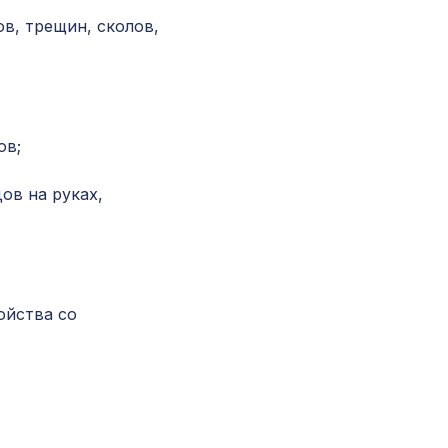
в, трещин, сколов,
Воск мягкий "Дуб тёмный" в блистере
Перфорированная потолочная плита РОМАН
ов;
ФИОРОНЕ, 595х595мм, ХДФ, белая
ов на руках,
Перфорированная панель КРИСТАЛЛ, 1000х
ХДФ, венге
Перфорированная панель КВАДРО 11-45,
1400х780мм, ХДФ, ольха
ойства со
Перфорированная панель ДАМАСКО, 1000х6
ХДФ, ольха