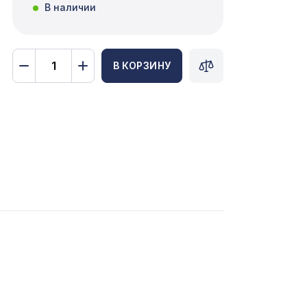
В наличии
В КОРЗИНУ
308 ₽
899 ₽
х42 см
18,
4226 ₽