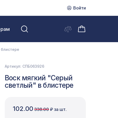
Войти
ерам
в блистере
Артикул: СПБ063926
Воск мягкий "Серый
светлый" в блистере
102.00
338.00
₽ за шт.