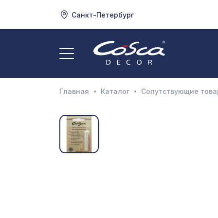
Санкт-Петербург
3
А
Главная
Каталог
Сопутствующие тов
Д
И
М
Н
П
П
Р