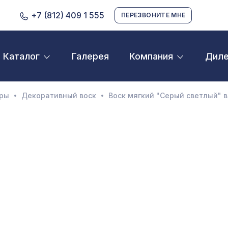
+7 (812) 409 1 555
ПЕРЕЗВОНИТЕ МНЕ
Галерея
Дил
Каталог
Компания
D орнамент
кустические панели
ары
Декоративный воск
Воск мягкий "Серый светлый" 
екоративные балки и брус
нтерьерный МДФ
ежкомнатные арки
атуральные покрытия
ерфорированные панели
линтусы
аспродажа