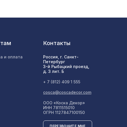
878 ₽
мм,
2118 ₽
нтам
Контакты
050,
1305 ₽
а и оплата
Россия, г. Санкт-
Петербург
3-й Рыбацкий проезд,
00мм,
д. 3 лит. Б
1044 ₽
+ 7 (812) 409 1 555
cosca@coscadecor.com
80мм,
1162 ₽
ООО «Коска Декор»
ИНН 7811515010
ОГРН 1127847100150
695мм,
578 ₽
ПЕРЕЗВОНИТЕ МНЕ