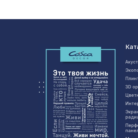
Кат
Акус
Экоп
Плин
3D о
Цвет
Инте
Экра
ради
Перф
пане