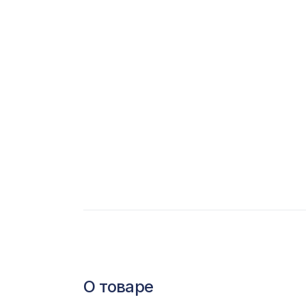
С
Ц
Э
Э
П
О товаре