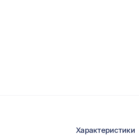
опутствующие товары
ветной багет
кополимер
краны для радиаторов
ОПУЛЯРНЫЕ ТОВАРЫ
Угол AX001, 25х25, 2000мм, Экополимер/45
Эспрессо интерно (3х3см), размер плитки 42
Натуральные обои Cosca Traditional Prints L50
Характеристики
0,91 x 5,5 м