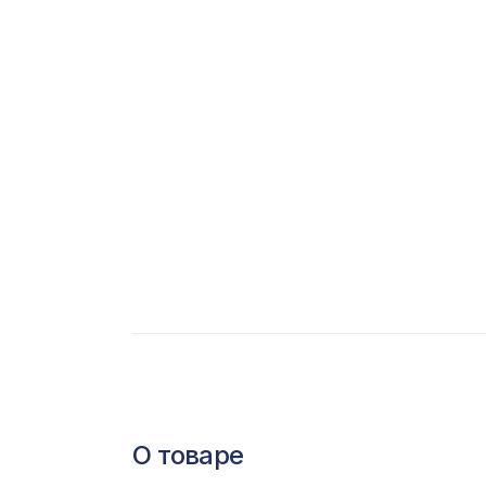
С
Ц
Э
Э
П
О товаре