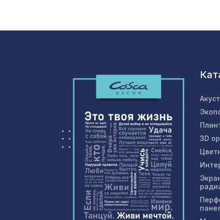
Кат
Акус
Экоп
Плин
3D о
Цвет
Инте
Экра
ради
Перф
пане