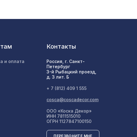
1162 ₽
1050 ₽
м
нтам
Контакты
197 ₽
устик
а и оплата
Россия, г. Санкт-
Петербург
3-й Рыбацкий проезд,
д. 3 лит. Б
,
505 ₽
+ 7 (812) 409 1 555
cosca@coscadecor.com
ООО «Коска Декор»
70 ₽
ИНН 7811515010
ОГРН 1127847100150
ПЕРЕЗВОНИТЕ МНЕ