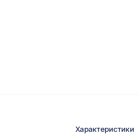
опутствующие товары
ветной багет
кополимер
краны для радиаторов
ОПУЛЯРНЫЕ ТОВАРЫ
Перфорированная панель ИНДИЯ, 2070х930
ХДФ, венге
Натуральные обои Cosca Traditional Prints L50
0,91 x 5,5 м
Характеристики
Перфорированная панель АБАКО, 1030х695м