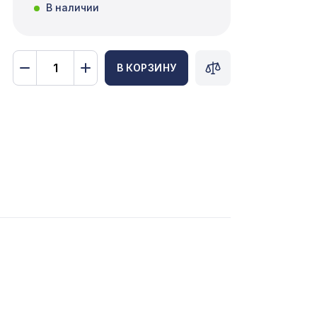
В наличии
В КОРЗИНУ
мм,
3507 ₽
04,
4226 ₽
м,
578 ₽