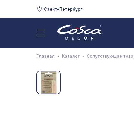
Санкт-Петербург
3
А
Главная
Каталог
Сопутствующие тов
Д
И
М
Н
П
П
Р