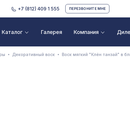
+7 (812) 409 1 555
ПЕРЕЗВОНИТЕ МНЕ
Галерея
Дил
Каталог
Компания
D орнамент
кустические панели
ары
Декоративный воск
Воск мягкий "Клён танзай" в б
екоративные балки и брус
нтерьерный МДФ
ежкомнатные арки
атуральные покрытия
ерфорированные панели
линтусы
аспродажа