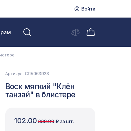
Войти
ерам
листере
Артикул: СПБ063923
Воск мягкий "Клён
танзай" в блистере
102.00
338.00
₽ за шт.