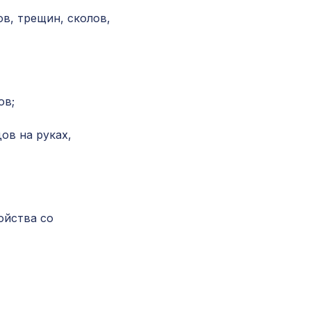
ХДФ, ольха
в, трещин, сколов,
Перфорированная панель ВЕРОНИКА, 1400х
ХДФ, ольха
ов;
Натуральные обои Cosca Traditional Prints L50
0,91 x 6,2 м
ов на руках,
Экран для радиатора, FRESA, рамка 1200х6
рисунок Цветы, дуб сонома
Натуральные обои Cosca Traditional Prints L5
ойства со
0,91 x 5,5 м
Декоративная доска, 120х30мм, 2,0м, белый