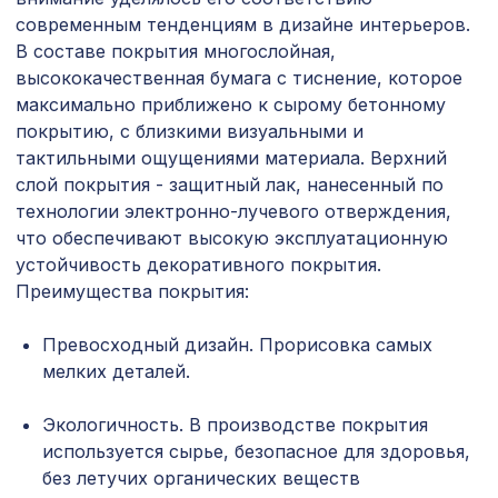
Воск мягкий "Клён танзай" в
102 ₽
современным тенденциям в дизайне интерьеров.
блистере
В составе покрытия многослойная,
Перфорированная панель
высококачественная бумага с тиснение, которое
1357 ₽
РОМАНИКО, 1200х600мм, ХДФ, венге
максимально приближено к сырому бетонному
покрытию, с близкими визуальными и
Перфорированная панель КВАДРО
3507 ₽
тактильными ощущениями материала. Верхний
10-20, 2070х930мм, ХДФ, венге
слой покрытия - защитный лак, нанесенный по
Консоль для архитектурного бруса
технологии электронно-лучевого отверждения,
592 ₽
135х85мм, шелковое дерево
что обеспечивают высокую эксплуатационную
устойчивость декоративного покрытия.
Перфорированная панель ДЕДАЛО,
4612 ₽
Преимущества покрытия:
2790х1020мм, ХДФ, без отделки
Сальвадор, обои натуральные,
Превосходный дизайн. Прорисовка самых
1034 ₽
5,5х0,91 м/12
мелких деталей.
Перфорированная панель КВАДРО 8-
578 ₽
Экологичность. В производстве покрытия
28, 1030х695мм, ХДФ, клён
используется сырье, безопасное для здоровья,
BM-050 Бамбуковое панно 900х1360
без летучих органических веществ
2031 ₽
Тропический рай