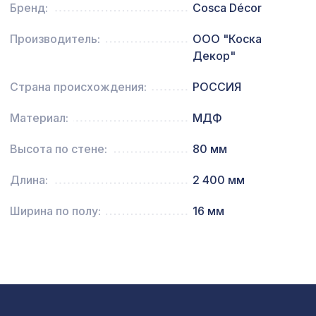
Бренд:
Cosca Décor
Перфорированная панель КВАДРО
827 ₽
10-20, 1030х695мм, ХДФ, без отделки
Производитель:
ООО "Коска
Перфорированная панель ДАМАСКО,
Декор"
1044 ₽
1200х600мм, ХДФ, ольха
Страна происхождения:
РОССИЯ
Материал:
МДФ
Высота по стене:
80 мм
Длина:
2 400 мм
Ширина по полу:
16 мм