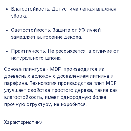
Влагостойкость. Допустима легкая влажная
Перфорированная потолочная плита
760 ₽
ДАМАСКО КАРЕ, 595х595мм, ХДФ,
уборка.
клён
Светостойкость. Защита от УФ-лучей,
Натуральные обои Cosca
1333 ₽
замедляет выгорание декора.
Калимантан, 0,91 x 5,5 м
Перфорированная панель АБАКО,
Практичность. Не рассыхается, в отличие от
5107 ₽
2790х1020мм, ХДФ, венге
натурального шпона.
Перфорированная панель
Основа плинтуса - MDF, производится из
1357 ₽
ВЕРОНИКА, 1200х600мм, ХДФ, бук
древесных волокон с добавлением лигнина и
парафина. Технология производства плит MDF
Молдинг MX016, 64х19, 2000мм,
653 ₽
Экополимер/13
улучшает свойства простого дерева, такие как
влагостойкость, имеет однородную более
Перфорированная потолочная плита
585 ₽
прочную структуру, не коробится.
ЭЛЕНИКО, 595х595мм, ХДФ, бук
Перфорированная панель
1778 ₽
Характеристики
ВЕРОНИКА, 2070х930мм, ХДФ, дуб