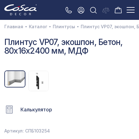
Главная
Каталог
Плинтусы
Плинтус VP07, экошпон, 
3D орнамент
Плинтус VP07, экошпон, Бетон,
80x16x2400 мм, МДФ
Акустические панели
Декоративные балки и брус
Интерьерный МДФ
Межкомнатные арки
Натуральные покрытия
Калькулятор
Перфорированные панели
Плинтусы
Артикул: СПБ103254
Распродажа