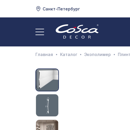
Санкт-Петербург
3
А
Главная
Каталог
Экополимер
Плинт
Д
И
М
Н
П
П
Р