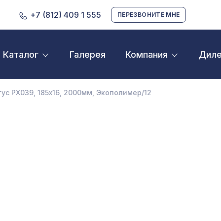
+7 (812) 409 1 555
ПЕРЕЗВОНИТЕ МНЕ
Галерея
Дил
Каталог
Компания
D орнамент
кустические панели
ус PX039, 185х16, 2000мм, Экополимер/12
екоративные балки и брус
нтерьерный МДФ
ежкомнатные арки
атуральные покрытия
ерфорированные панели
линтусы
аспродажа