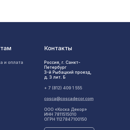
16х16
257 ₽
600мм,
1198 ₽
нтам
Контакты
7043 ₽
а и оплата
Россия, г. Санкт-
Петербург
3-й Рыбацкий проезд,
белая
2862 ₽
д. 3 лит. Б
+ 7 (812) 409 1 555
cosca@coscadecor.com
1773 ₽
ООО «Коска Декор»
ИНН 7811515010
ОГРН 1127847100150
1007 ₽
5,5 м