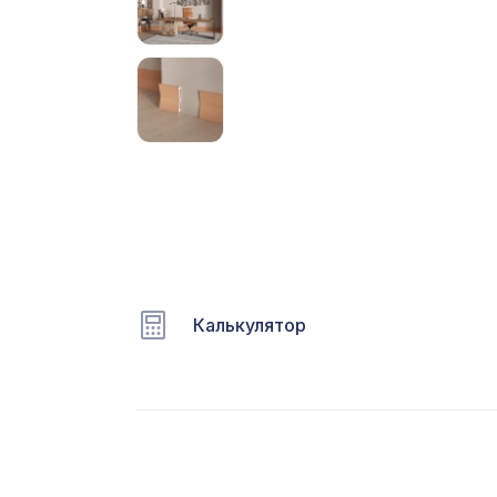
С
Ц
Э
Э
П
Калькулятор