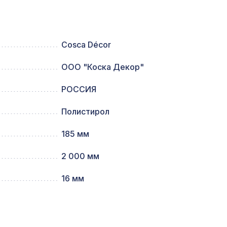
2699 ₽
Cosca Décor
м,
ООО "Коска Декор"
1141 ₽
РОССИЯ
0мм,
1357 ₽
Полистирол
185 мм
769 ₽
2 000 мм
16 мм
1300 ₽