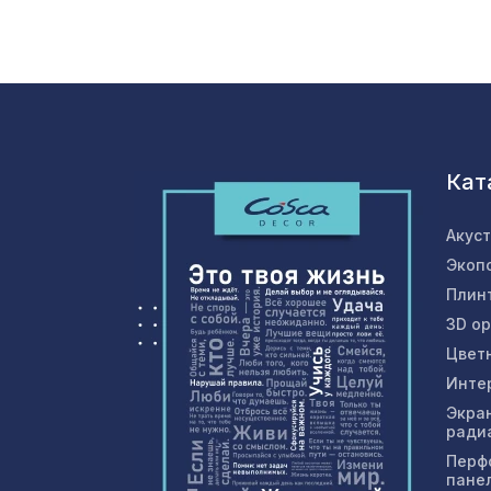
Кат
Акус
Экоп
Плин
3D о
Цвет
Инте
Экра
ради
Перф
пане