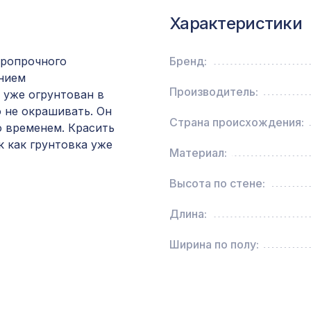
Характеристики
Перфорированная панель ДАМАСКО,
2070х930мм, ХДФ, клён
аропрочного
Бренд:
ением
Перфорированная панель ИНДИЯ, 1030х695м
Производитель:
 уже огрунтован в
ХДФ, белая
о не окрашивать. Он
Страна происхождения:
о временем. Красить
Перфорированная панель ДЕДАЛО, 1200х60
к как грунтовка уже
Материал:
ХДФ, бук
Высота по стене:
Натуральные обои Cosca Ла-Пас, 0,91 x 5,5 м
Длина:
Ширина по полу:
Велюр Беж, обои натуральные, 10х0,91 м