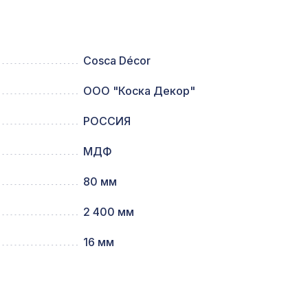
со,
1335 ₽
Cosca Décor
ООО "Коска Декор"
228 ₽
лассика
РОССИЯ
МДФ
1220 ₽
80 мм
2 400 мм
780мм,
2118 ₽
16 мм
, ХДФ,
878 ₽