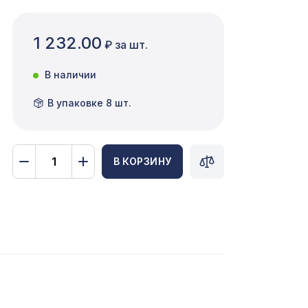
1 232.00
₽ за шт.
В наличии
В упаковке 8 шт.
В КОРЗИНУ
1692 ₽
нома
3507 ₽
899 ₽
х42 см