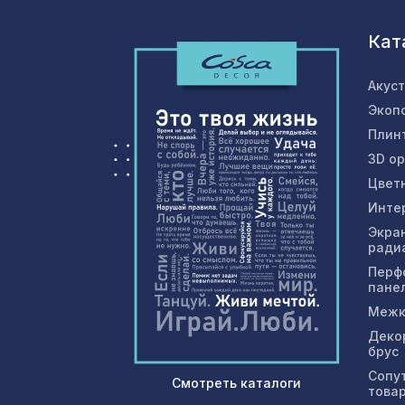
Кат
Акус
Экоп
Плин
3D о
Цвет
Инте
Экра
ради
Перф
пане
Межк
Деко
брус
Сопу
Смотреть каталоги
това