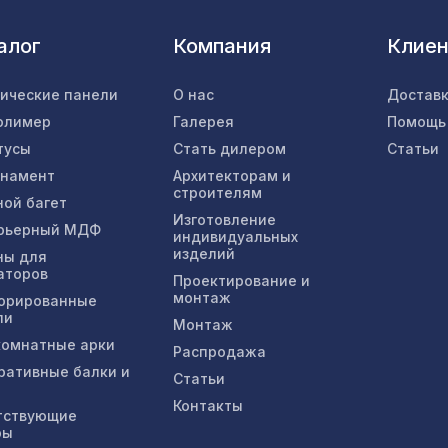
алог
Компания
Клие
тические панели
О нас
Доставк
олимер
Галерея
Помощь
тусы
Стать дилером
Статьи
рнамент
Архитекторам и
строителям
ной багет
Изготовление
рьерный МДФ
индивидуальных
изделий
ны для
аторов
Проектирование и
монтаж
орированные
ли
Монтаж
омнатные арки
Распродажа
ративные балки и
Статьи
Контакты
тствующие
ры