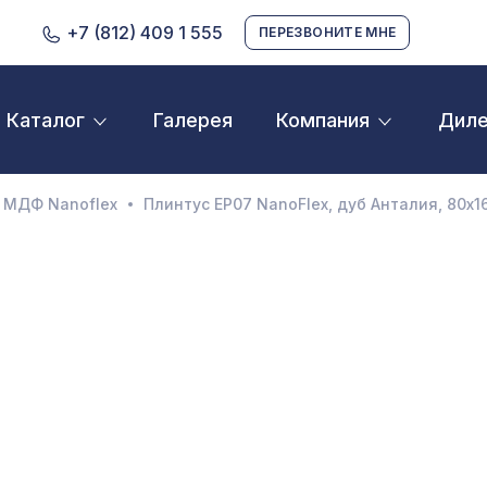
+7 (812) 409 1 555
ПЕРЕЗВОНИТЕ МНЕ
Галерея
Дил
Каталог
Компания
D орнамент
кустические панели
 МДФ Nanoflex
Плинтус ЕP07 NanoFlex, дуб Анталия, 80x
екоративные балки и брус
нтерьерный МДФ
ежкомнатные арки
атуральные покрытия
ерфорированные панели
линтусы
аспродажа