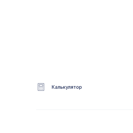
С
Ц
Э
Э
П
Калькулятор