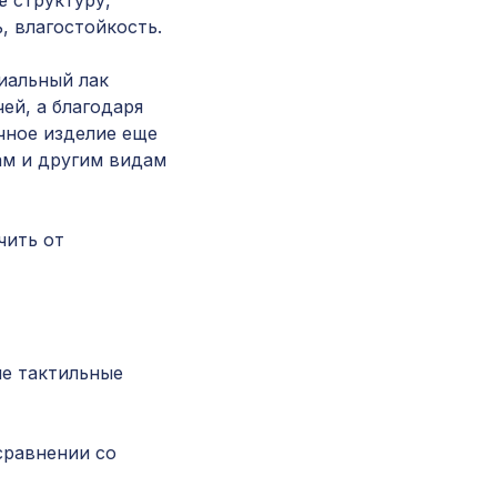
ё структуру,
, влагостойкость.
Перфорированная панель ДЕДАЛО, 2790х10
ХДФ, бук
иальный лак
ей, а благодаря
Перфорированная панель ВЕРОНИКА, 1000х
чное изделие еще
ХДФ, бук
ам и другим видам
Экран для радиатора, МОДЕРН, рамка
1200х600мм, перфорация ГОТИКА, дуб сер
чить от
Экран для радиатора, МОДЕРН, короб
900х600х200мм, перфорация ГОТИКА, белы
ые тактильные
для балки 120х120мм орех медовый, консоль
классика
сравнении со
Перфорированная панель ВЕРОНИКА, 1030х