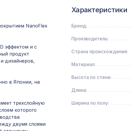
Характеристики
Натуральные обои Cosca Арабеско Фиордали
0,91 x 5,5 м
покрытием NanoFlex
Бренд:
Производитель:
для балки 150х120мм без отделки, консоль к
3D эффектом и с
Страна происхождения:
ный продукт
 и дизайнеров,
Материал:
Ремень для бруса/балки 180мм/200мм
(40х1000мм), серебро
Высота по стене:
но в Японии, на
Длина:
Перфорированная панель РОМАНИКО, 1400х
ХДФ, клён
имеет трехслойную
Ширина по полу:
слоем которого
Перфорированная панель АЖУР, 1030х695мм
зводства
белая
между двумя слоями