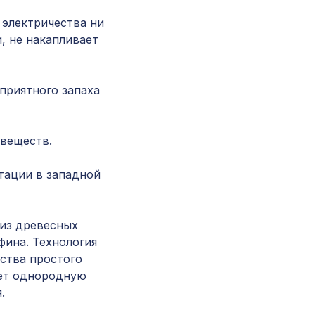
ХДФ, белая
 электричества ни
, не накапливает
Натуральные обои Cosca Папирус Терре, 0,91 
м
еприятного запаха
Перфорированная панель КВАДРО 10-20,
2800х1250мм, ХДФ, клён
 веществ.
Воск мягкий в блистере, цв. 12 золотой дукат
тации в западной
Экран для радиатора, МОДЕРН, рамка
 из древесных
900х600мм, перфорация ГОТИКА, венге
фина. Технология
ства простого
еет однородную
Натуральные обои Cosca Traditional Prints L50
.
0,91 x 6,2 м