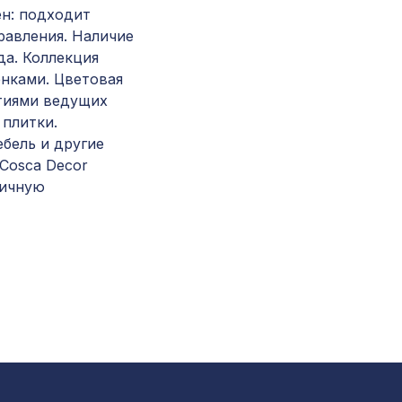
ен: подходит
Перфорированная панель КВАДРО 8-28,
равления. Наличие
1030х695мм, ХДФ, клён
да. Коллекция
нками. Цветовая
тиями ведущих
 плитки.
бель и другие
Cosca Decor
ничную