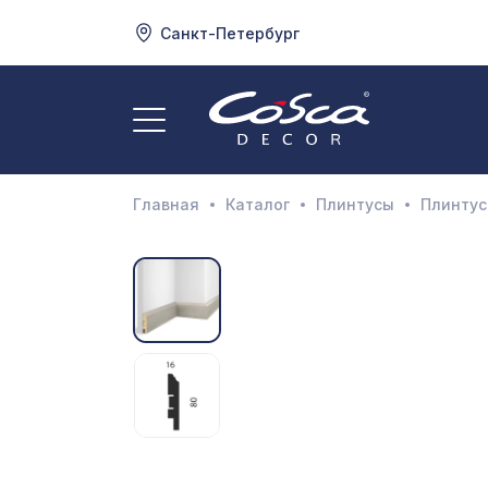
Санкт-Петербург
3
А
Главная
Каталог
Плинтусы
Плинтус
Д
И
М
Н
П
П
Р