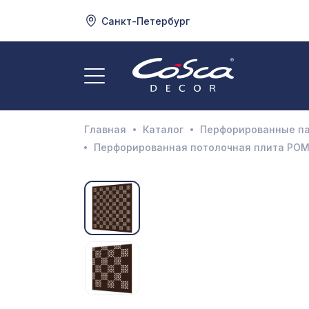
Санкт-Петербург
3
А
Главная
Каталог
Перфорированные п
Д
Перфорированная потолочная плита РОМ
И
М
Н
П
П
Р