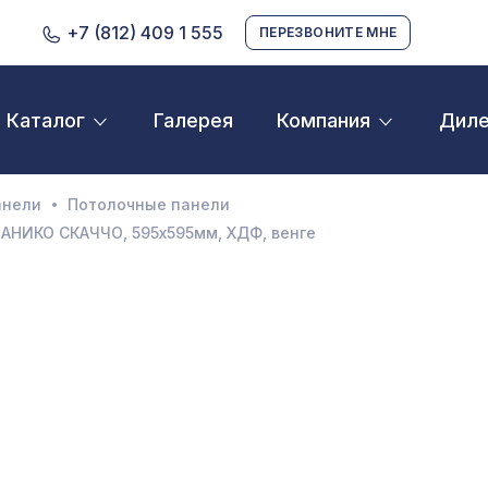
+7 (812) 409 1 555
ПЕРЕЗВОНИТЕ МНЕ
Галерея
Дил
Каталог
Компания
D орнамент
кустические панели
анели
Потолочные панели
екоративные балки и брус
АНИКО СКАЧЧО, 595х595мм, ХДФ, венге
нтерьерный МДФ
ежкомнатные арки
атуральные покрытия
ерфорированные панели
линтусы
аспродажа