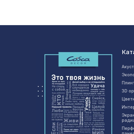
Кат
Акус
Экоп
Плин
3D о
Цвет
Инте
Экра
ради
Перф
пане