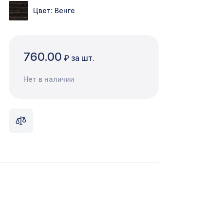
Цвет: Венге
760.00
₽ за шт.
Нет в наличии
КО
760 ₽
м,
1357 ₽
,
680 ₽