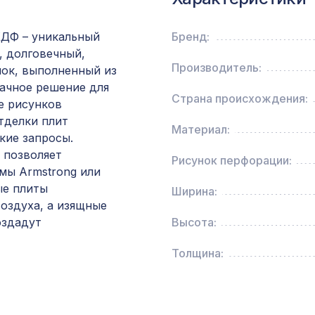
темная секвойя
ДФ – уникальный
Бренд:
Перфорированная панель ГОТИКА, 1030х695
, долговечный,
ХДФ, без отделки
Производитель:
лок, выполненный из
ачное решение для
Страна происхождения:
е рисунков
Профиль кромочный, венге, 1850х30х7 мм
тделки плит
Материал:
кие запросы.
 позволяет
Рисунок перфорации:
Угол AX002, 18х18, 2000мм, Экополимер/75
мы Armstrong или
ые плиты
Ширина:
Натуральные обои Cosca Traditional Prints L50
оздуха, а изящные
0,91 x 6,2 м
оздадут
Высота:
Толщина:
Консоль для архитектурного бруса 135х85мм
шелковое дерево