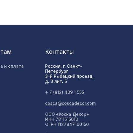
371 ₽
578 ₽
, ХДФ,
нтам
Контакты
2118 ₽
а и оплата
Россия, г. Санкт-
Петербург
3-й Рыбацкий проезд,
1302 ₽
д. 3 лит. Б
+ 7 (812) 409 1 555
01,
1305 ₽
cosca@coscadecor.com
ООО «Коска Декор»
ИНН 7811515010
ОГРН 1127847100150
6629 ₽