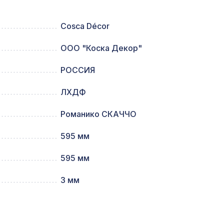
Cosca Décor
мм,
827 ₽
ООО "Коска Декор"
РОССИЯ
257 ₽
ЛХДФ
Романико СКАЧЧО
259 ₽
595 мм
95,
4763 ₽
595 мм
3 мм
,
592 ₽