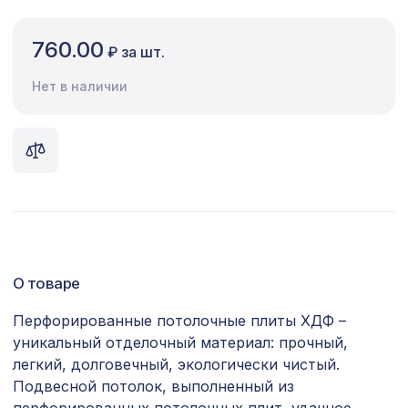
Сопутствующие товары
760.00
₽ за шт.
Цветной багет
Нет в наличии
Экополимер
Экраны для радиаторов
ПОПУЛЯРНЫЕ ТОВАРЫ
Молдинг MX014, 35х12, 2000мм,
340 ₽
Экополимер/26
О товаре
Перфорированная панель КВАДРО
5107 ₽
10-20, 2790х1020мм, ХДФ, ольха
Перфорированные потолочные плиты ХДФ –
Профиль угловой внутренний,
уникальный отделочный материал: прочный,
257 ₽
зеленый, 1850х16х16 мм
легкий, долговечный, экологически чистый.
Подвесной потолок, выполненный из
Декоративная балка, 150х120мм
2761 ₽