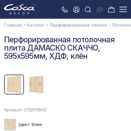
Главная
Каталог
Перфорированные панели
Потолоч
3D орнамент
Перфорированная потолочная
плита ДАМАСКО СКАЧЧО,
Акустические панели
595х595мм, ХДФ, клён
Декоративные балки и брус
Интерьерный МДФ
Межкомнатные арки
Натуральные покрытия
Перфорированные панели
Артикул: СПБ011640
Плинтусы
Цвет: Клен
Распродажа