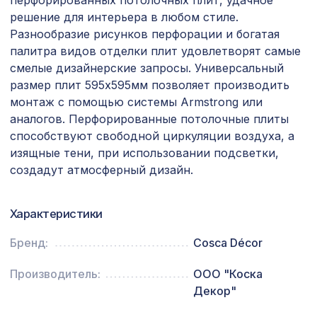
перфорированных потолочных плит, удачное
2,0м, дуб состаренный
решение для интерьера в любом стиле.
Архитектурный брус, 180х110мм 2,0м
Разнообразие рисунков перфорации и богатая
3068 ₽
, шелковое дерево
палитра видов отделки плит удовлетворят самые
смелые дизайнерские запросы. Универсальный
Перфорированная панель КВАДРО
5107 ₽
размер плит 595х595мм позволяет производить
10-20, 2790х1020мм, ХДФ, клён
монтаж с помощью системы Armstrong или
Перфорированная панель КВАДРО
аналогов. Перфорированные потолочные плиты
7043 ₽
11-45, 2800х1250мм, ХДФ, клён
способствуют свободной циркуляции воздуха, а
изящные тени, при использовании подсветки,
Перфорированная панель ГОТИКА,
2699 ₽
создадут атмосферный дизайн.
2070х930мм, ХДФ, белая
Перфорированная панель
7043 ₽
Характеристики
ДАМАСКО, 2800х1250мм, ХДФ, венге
Бренд:
Cosca Décor
Шоколад интерно (3х3см), размер
899 ₽
плитки 42х42 см
Производитель:
ООО "Коска
Перфорированная панель АБАКО,
Декор"
1141 ₽
1030х695мм, ХДФ, бук