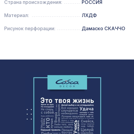
Страна происхождения:
РОССИЯ
Перфорированная панель ИНДИЯ,
3507 ₽
2070х930мм, ХДФ, венге
Материал:
ЛХДФ
Перфорированная панель АБАКО,
1110 ₽
Рисунок перфорации:
Дамаско СКАЧЧО
1000х680мм, ХДФ, ольха
Натуральные обои Cosca Traditional
1803 ₽
Prints L5082, 0,91 x 6,2 м
Перфорированная панель КВАДРО
3507 ₽
11-45, 2070х930мм, ХДФ, бук
Натуральные обои Cosca Арабеско
1335 ₽
Палацо, 0,91 x 5,5 м
Экран для радиатора, FRESA, рамка
2870 ₽
900х600мм, рисунок Мишки, белый
Перфорированная панель ДЕДАЛО,
1221 ₽
1000х680мм, ХДФ, бук
Карниз KX030, 30х20, 2000мм,
302 ₽