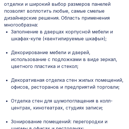
ВЕРОНИКА, 2790х1020мм, ХДФ, венге
отделки и широкий выбор размеров панелей
позволят воплотить любые, самые смелые
Натуральные обои Cosca Листья
1429 ₽
дизайнерские решения. Область применения
"Прима Азуль", 0,91 x 5,5 м
многообразна:
Перфорированная панель КВАДРО 8-
Заполнение в дверцах корпусной мебели и
1110 ₽
28, 1000х680мм, ХДФ, клён
шкафах-купе («вентилируемые шкафы»);
Перфорированная панель ГОТИКА,
2699 ₽
Декорирование мебели и дверей,
2070х930мм, ХДФ, белая
использование с подложками в виде зеркал,
Перфорированная потолочная плита
цветного пластика и стекол;
385 ₽
РОМАНИКО КАРЕ, 595х595мм, ХДФ,
бук
Декоративная отделка стен жилых помещений,
Натуральные обои Cosca Traditional
офисов, ресторанов и предприятий торговли;
1305 ₽
Prints L5050, 0,91 x 6,2 м
Отделка стен для шумопоглащения в колл-
Экран для радиатора, МОДЕРН,
1946 ₽
центрах, кинотеатрах, студиях записи;
рамка 1200х600мм, перфорация
ДАМАСКО, дуб серый
Зонирование помещений: перегородки и
Квадратные элементы AK01
2143 ₽
ширмы в офисах и ресторанах;
90x90x24мм, белый грунт, МДФ