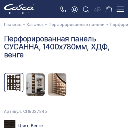
Главная
Каталог
Перфорированные панели
Перфори
3D орнамент
Перфорированная панель
СУСАННА, 1400х780мм, ХДФ,
Акустические панели
венге
Декоративные балки и брус
Интерьерный МДФ
Межкомнатные арки
Натуральные покрытия
Перфорированные панели
Артикул: СПБ027845
Плинтусы
Распродажа
Цвет: Венге