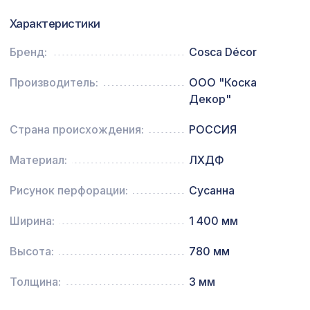
Карниз KX022, 45х30, 2000мм,
Характеристики
437 ₽
Экополимер/25
Бренд:
Cosca Décor
Перфорированная панель
7043 ₽
ДАМАСКО, 2800х1250мм, ХДФ, белая
Производитель:
ООО "Коска
Декор"
Страна происхождения:
РОССИЯ
Материал:
ЛХДФ
Рисунок перфорации:
Сусанна
Ширина:
1 400 мм
Высота:
780 мм
Толщина:
3 мм