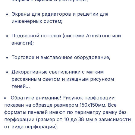
Натуральные обои Cosca Traditional
Экраны для радиаторов и решетки для
1600 ₽
Prints L5071, 0,91 x 5,5 м
инженерных систем;
Перфорированная панель ГОТИКА,
878 ₽
1030х695мм, ХДФ, дуб сонома
Подвесной потолки (система Armstrong или
аналоги);
Перфорированная панель КВАДРО
1357 ₽
10-20, 1200х600мм, ХДФ, венге
Торговое и выставочное оборудование;
Перфорированная панель
3094 ₽
ВЕРОНИКА, 2070х930мм, ХДФ, без
Декоративные светильники с мягким
отделки
рассеянным светом и изящным рисунком
теней…
Натуральные обои Cosca Саванна
874 ₽
5025, 0,91 x 5,5 м
Обратите внимание! Рисунок перфорации
Экран для радиатора, МОДЕРН,
показан на образце размером 150х150мм. Все
1692 ₽
рамка 1200х600мм, перфорация
форматы панелей имеют по периметру рамку без
ДАМАСКО, венге
перфорации (размер от 10 до 38 мм в зависимости
от вида перфорации).
Перфорированная панель ГОТИКА,
1044 ₽
1200х600мм, ХДФ, бук