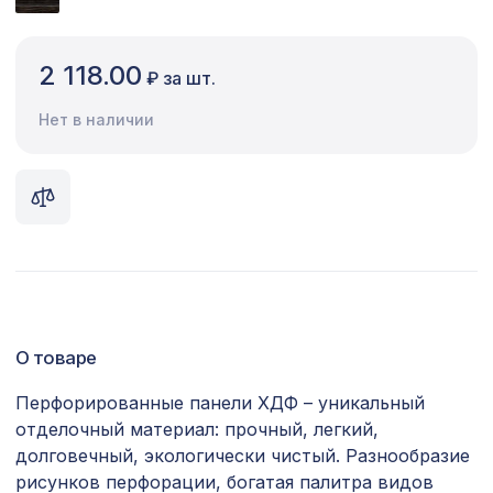
Сопутствующие товары
2 118.00
₽ за шт.
Цветной багет
Нет в наличии
Экополимер
Экраны для радиаторов
ПОПУЛЯРНЫЕ ТОВАРЫ
Натуральные обои Cosca Traditional
4226 ₽
Prints L5084, 0,91 x 5,5 м
Перфорированная панель ГОТИКА,
О товаре
1221 ₽
1000х680мм, ХДФ, бук
Перфорированные панели ХДФ – уникальный
Рейка RX002, 30х20, 2000мм,
653 ₽
отделочный материал: прочный, легкий,
Экополимер/14
долговечный, экологически чистый. Разнообразие
Перфорированная панель
рисунков перфорации, богатая палитра видов
5107 ₽