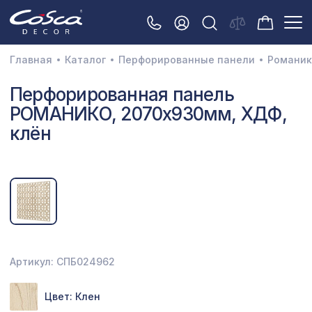
Главная
Каталог
Перфорированные панели
Романик
3D орнамент
Перфорированная панель
РОМАНИКО, 2070х930мм, ХДФ,
Акустические панели
клён
Декоративные балки и брус
Интерьерный МДФ
Межкомнатные арки
Натуральные покрытия
Перфорированные панели
Артикул: СПБ024962
Плинтусы
Цвет: Клен
Распродажа