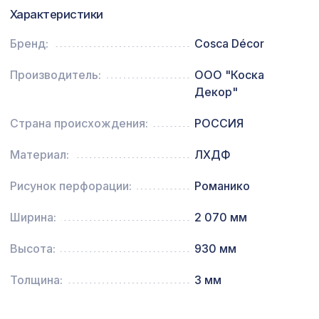
Перфорированная панель ДАМАСКО,
5107 ₽
Характеристики
2790х1020мм, ХДФ, клён
Бренд:
Cosca Décor
Перфорированная панель
3094 ₽
РОМАНИКО, 2070х930мм, ХДФ, без
Производитель:
ООО "Коска
отделки
Декор"
Страна происхождения:
РОССИЯ
Материал:
ЛХДФ
Рисунок перфорации:
Романико
Ширина:
2 070 мм
Высота:
930 мм
Толщина:
3 мм