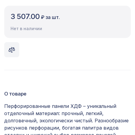
Сопутствующие товары
3 507.00
₽ за шт.
Цветной багет
Нет в наличии
Экополимер
Экраны для радиаторов
ПОПУЛЯРНЫЕ ТОВАРЫ
Перфорированная панель ДЕДАЛО,
1357 ₽
1200х600мм, ХДФ, бук
О товаре
Натуральные обои Cosca
1333 ₽
Калимантан, 0,91 x 5,5 м
Перфорированные панели ХДФ – уникальный
отделочный материал: прочный, легкий,
Натуральные обои Cosca Traditional
4763 ₽
Prints L5021, 0,91 x 6,2 м
долговечный, экологически чистый. Разнообразие
рисунков перфорации, богатая палитра видов