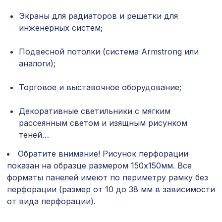
Декоративная балка, 150х120мм
Экраны для радиаторов и решетки для
2761 ₽
2,0м, дуб темный
инженерных систем;
Натуральные обои Cosca Traditional
1803 ₽
Подвесной потолки (система Armstrong или
Prints L5016, 0,91 x 6,2 м
аналоги);
Карниз KX001, 50х50, 2000мм,
605 ₽
Экополимер/17
Торговое и выставочное оборудование;
Натуральные обои Cosca Traditional
1157 ₽
Prints L5023, 0,91 x 5,5 м
Декоративные светильники с мягким
рассеянным светом и изящным рисунком
теней…
Клей монтажный SUPERFIX, Cosca
685 ₽
Decor, 0,4кг
Обратите внимание! Рисунок перфорации
показан на образце размером 150х150мм. Все
Профиль угловой внутренний,
257 ₽
форматы панелей имеют по периметру рамку без
черепаха, бамбук 1850х16х16 мм
перфорации (размер от 10 до 38 мм в зависимости
Перфорированная панель АЖУР,
от вида перфорации).
578 ₽
1030х695мм, ХДФ, дуб серый