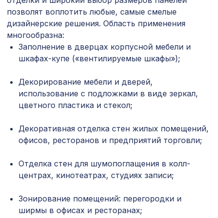
отделки и широкий выбор размеров панелей
1600 ₽
Арт.L5033, обои,5,5x0,91 м/12
позволят воплотить любые, самые смелые
дизайнерские решения. Область применения
Плинтус PP03, Белый ПВХ,
1018 ₽
100x16x2400 мм, МДФ
многообразна:
Заполнение в дверцах корпусной мебели и
Перфорированная панель ДЕДАЛО,
2699 ₽
шкафах-купе («вентилируемые шкафы»);
2070х930мм, ХДФ, венге
Перфорированная панель ГОТИКА,
Декорирование мебели и дверей,
578 ₽
1030х695мм, ХДФ, ольха
использование с подложками в виде зеркал,
цветного пластика и стекол;
Натуральные обои Cosca Сантьяго,
1350 ₽
0,91 x 10 м
Декоративная отделка стен жилых помещений,
Перфорированная панель КВАДРО
офисов, ресторанов и предприятий торговли;
1568 ₽
11-45, 2070х930мм, ХДФ, без
отделки
Отделка стен для шумопоглащения в колл-
Перфорированная панель ДЕДАЛО,
центрах, кинотеатрах, студиях записи;
2380 ₽
2070х930мм, ХДФ, без отделки
Зонирование помещений: перегородки и
Натуральные обои Cosca Ла-Пас,
1350 ₽
ширмы в офисах и ресторанах;
0,91 x 10 м