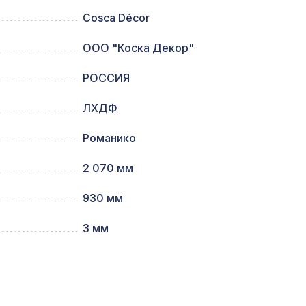
Cosca Décor
ООО "Коска Декор"
3094 ₽
РОССИЯ
м,
2118 ₽
ЛХДФ
Романико
578 ₽
2 070 мм
930 мм
1110 ₽
3 мм
00мм,
1044 ₽