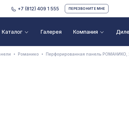
+7 (812) 409 1 555
ПЕРЕЗВОНИТЕ МНЕ
Галерея
Дил
Каталог
Компания
D орнамент
кустические панели
анели
Романико
Перфорированная панель РОМАНИКО, 
екоративные балки и брус
нтерьерный МДФ
ежкомнатные арки
атуральные покрытия
ерфорированные панели
линтусы
аспродажа