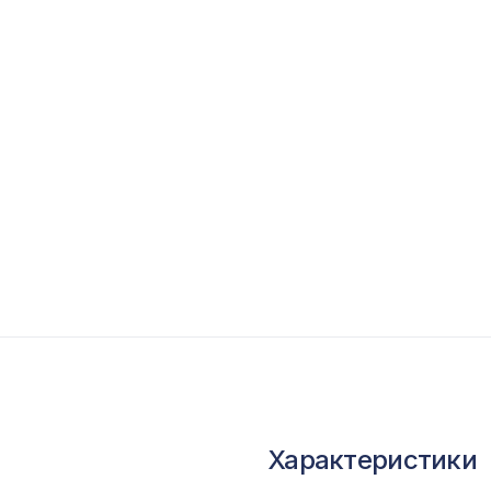
опутствующие товары
ветной багет
кополимер
краны для радиаторов
ОПУЛЯРНЫЕ ТОВАРЫ
Экран для радиатора, МОДЕРН, рамка
1200х600мм, перфорация ГОТИКА, дуб соно
Перфорированная панель ДАМАСКО,
2800х1250мм, ХДФ, клён
Характеристики
Консоль для архитектурного бруса 135х85мм