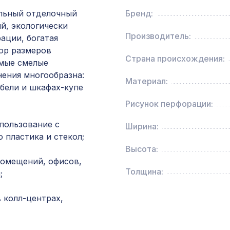
африканский палисандр
льный отделочный
Бренд:
й, экологически
Перфорированная панель КВАДРО 8-28,
Производитель:
ации, богатая
2070х930мм, ХДФ, без отделки
ор размеров
Страна происхождения:
амые смелые
нения многообразна:
Перфорированная панель АБАКО, 1400х780м
Материал:
ХДФ, венге
бели и шкафах-купе
Рисунок перфорации:
Перфорированная панель КВАДРО 8-28,
пользование с
Ширина:
1030х695мм, ХДФ, клён
 пластика и стекол;
Высота:
Перфорированная панель КВАДРО 11-45,
помещений, офисов,
1000х680мм, ХДФ, ольха
Толщина:
;
 колл-центрах,
Перфорированная панель ДАМАСКО, 1200х6
ХДФ, бук