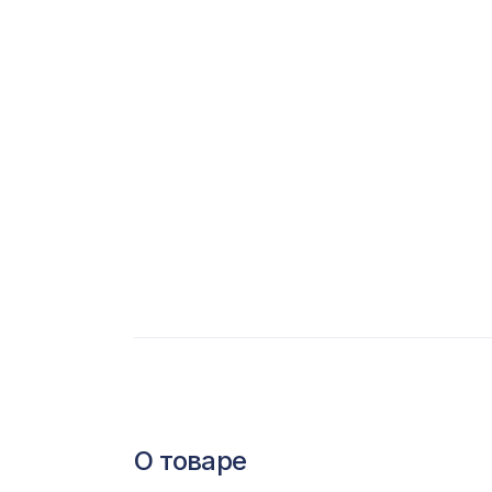
С
Ц
Э
Э
П
О товаре