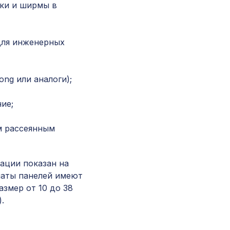
ки и ширмы в
Перфорированная панель КВАДРО 8-28,
1030х695мм, ХДФ, бук
для инженерных
Экран для радиатора, МОДЕРН, рамка
1200х600мм, перфорация ГОТИКА, дуб сер
ng или аналоги);
Перфорированная панель КВАДРО 11-45,
ие;
1400х780мм, ХДФ, ольха
м рассеянным
Консоль для архитектурного бруса 90х55мм,
…
темная секвойя
ации показан на
маты панелей имеют
Экран для радиатора, FRESA, рамка 900х60
азмер от 10 до 38
рисунок Цветы, дуб сонома
.
Перфорированная потолочная плита ДАМАС