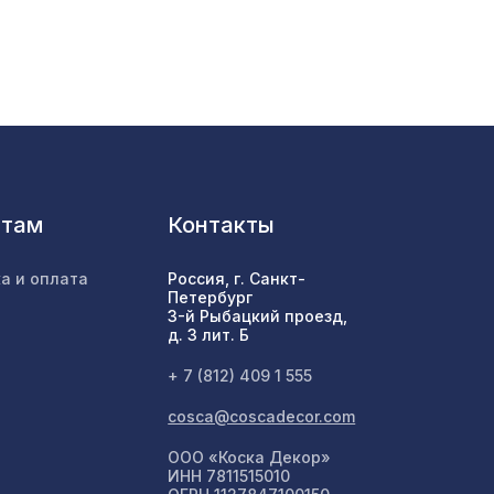
385 ₽
6096 ₽
й
2118 ₽
нтам
Контакты
1 x 10
2427 ₽
а и оплата
Россия, г. Санкт-
Петербург
3-й Рыбацкий проезд,
д. 3 лит. Б
1692 ₽
нома
+ 7 (812) 409 1 555
cosca@coscadecor.com
2267 ₽
ООО «Коска Декор»
ИНН 7811515010