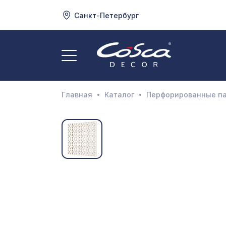
Санкт-Петербург
3
А
Главная
Каталог
Перфорированные п
Д
И
М
Н
П
П
Р