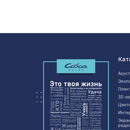
Кат
Акус
Экоп
Плин
3D о
Цвет
Инте
Экра
ради