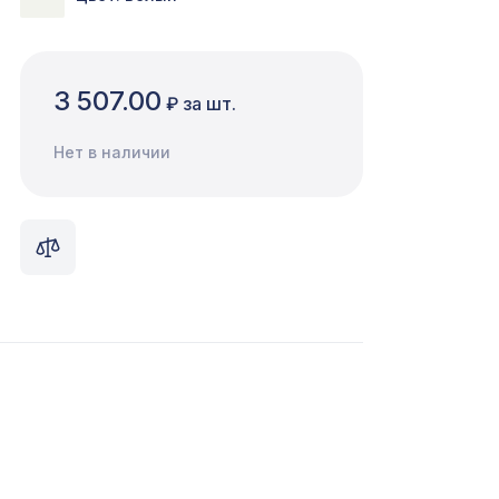
3 507.00
₽ за шт.
Нет в наличии
1692 ₽
ма
7043 ₽
,
592 ₽