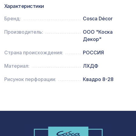
Характеристики
Натуральные обои Cosca Джакарта,
1094 ₽
0,91 x 5,5 м
Бренд:
Cosca Décor
Перфорированная потолочная плита
508 ₽
РОМАНИКО СКАЧЧО, 595х595мм, ХДФ,
Производитель:
ООО "Коска
клён
Декор"
Страна происхождения:
РОССИЯ
Материал:
ЛХДФ
Рисунок перфорации:
Квадро 8-28