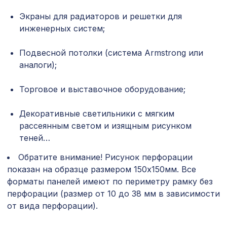
Экраны для радиаторов и решетки для
Натуральные обои Cosca Traditional
1305 ₽
инженерных систем;
Prints L5020, 0,91 x 6,2 м
Перфорированная панель
Подвесной потолки (система Armstrong или
2699 ₽
ДАМАСКО, 2070х930мм, ХДФ, дуб
аналоги);
сонома
Перфорированная панель КВАДРО
Торговое и выставочное оборудование;
7043 ₽
8-28, 2800х1250мм, ХДФ, ольха
Декоративные светильники с мягким
Натуральные обои Cosca Лино
1007 ₽
рассеянным светом и изящным рисунком
Персиа, 0,91 x 5,5 м
теней…
Перфорированная панель ГОТИКА,
5107 ₽
2790х1020мм, ХДФ, белая
Обратите внимание! Рисунок перфорации
показан на образце размером 150х150мм. Все
для балки 90х60мм дуб светлый,
127 ₽
форматы панелей имеют по периметру рамку без
консоль рустик
перфорации (размер от 10 до 38 мм в зависимости
от вида перфорации).
Перфорированная панель ИНДИЯ,
1302 ₽
1200х600мм, ХДФ, без отделки