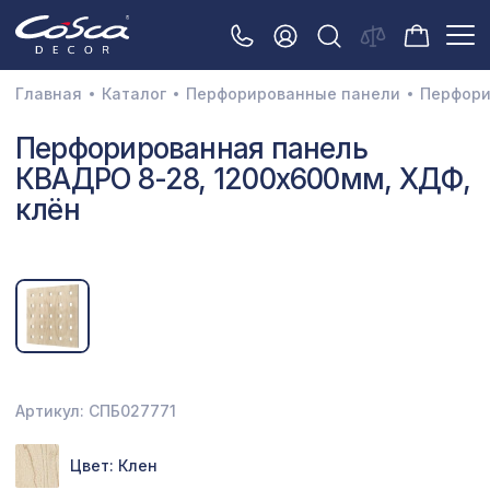
Главная
Каталог
Перфорированные панели
Перфори
3D орнамент
Перфорированная панель
КВАДРО 8-28, 1200х600мм, ХДФ,
Акустические панели
клён
Декоративные балки и брус
Интерьерный МДФ
Межкомнатные арки
Натуральные покрытия
Перфорированные панели
Артикул: СПБ027771
Плинтусы
Цвет: Клен
Распродажа