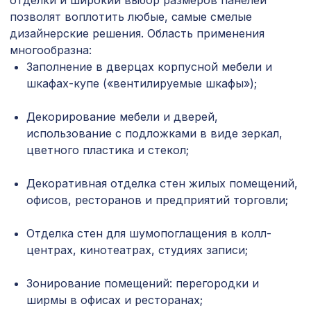
отделки и широкий выбор размеров панелей
Перфорированная панель ГОТИКА,
7043 ₽
позволят воплотить любые, самые смелые
2800х1250мм, ХДФ, ольха
дизайнерские решения. Область применения
Консоль для балки 200х130мм, дуб
многообразна:
641 ₽
состаренный
Заполнение в дверцах корпусной мебели и
шкафах-купе («вентилируемые шкафы»);
Экран для радиатора, МОДЕРН,
1198 ₽
рамка 600х600мм, перфорация
ГОТИКА, белый
Декорирование мебели и дверей,
использование с подложками в виде зеркал,
Перфорированная панель ДАМАСКО,
878 ₽
цветного пластика и стекол;
1030х695мм, ХДФ, клён
для балки 90х60мм венге, консоль
Декоративная отделка стен жилых помещений,
144 ₽
(импорт)
офисов, ресторанов и предприятий торговли;
Молдинг MX009, 38х18, 2000мм,
481 ₽
Экополимер/25
Отделка стен для шумопоглащения в колл-
центрах, кинотеатрах, студиях записи;
Молдинг MX011, 40х14, 2000мм,
481 ₽
Экополимер/24
Зонирование помещений: перегородки и
Натуральные обои Cosca Саванна
ширмы в офисах и ресторанах;
874 ₽
5025, 0,91 x 5,5 м