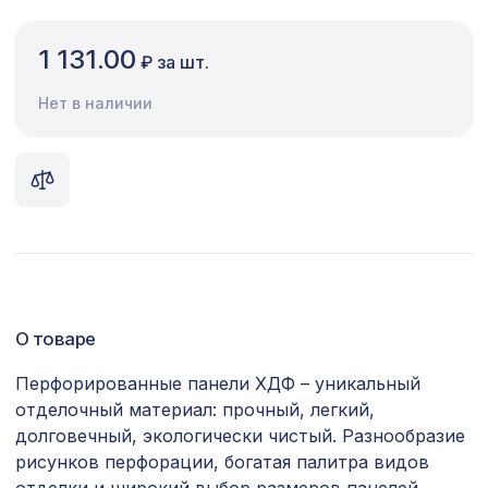
Сопутствующие товары
1 131.00
₽ за шт.
Цветной багет
Нет в наличии
Экополимер
Экраны для радиаторов
ПОПУЛЯРНЫЕ ТОВАРЫ
Натуральные обои Cosca Арабеско
1335 ₽
Роза, 0,91 x 5,5 м
О товаре
Перфорированная потолочная плита
760 ₽
КВАДРО 8-28 КАНТО, 595х595мм,
Перфорированные панели ХДФ – уникальный
ХДФ, ольха
отделочный материал: прочный, легкий,
Перфорированная панель ВЕРОНИКА,
долговечный, экологически чистый. Разнообразие
578 ₽
1030х695мм, ХДФ, венге
рисунков перфорации, богатая палитра видов