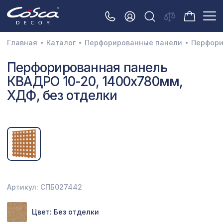
Главная
Каталог
Перфорированные панели
Перфори
3D орнамент
Перфорированная панель
КВАДРО 10-20, 1400х780мм,
Акустические панели
ХДФ, без отделки
Декоративные балки и брус
Интерьерный МДФ
Межкомнатные арки
Натуральные покрытия
Перфорированные панели
Артикул: СПБ027442
Плинтусы
Цвет: Без отделки
Распродажа