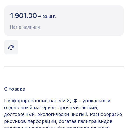
Сопутствующие товары
1 901.00
₽ за шт.
Цветной багет
Нет в наличии
Экополимер
Экраны для радиаторов
ПОПУЛЯРНЫЕ ТОВАРЫ
Перфорированная панель КВАДРО
3507 ₽
10-20, 2070х930мм, ХДФ, белая
О товаре
Экран для радиатора, МАССИВ,
2419 ₽
рамка 600х600мм, рисунок
Перфорированные панели ХДФ – уникальный
Диагональ, бук без отделки
отделочный материал: прочный, легкий,
Натуральные обои Cosca Папирус
долговечный, экологически чистый. Разнообразие
1007 ₽
Ван Гог, 0,91 x 5,5 м
рисунков перфорации, богатая палитра видов