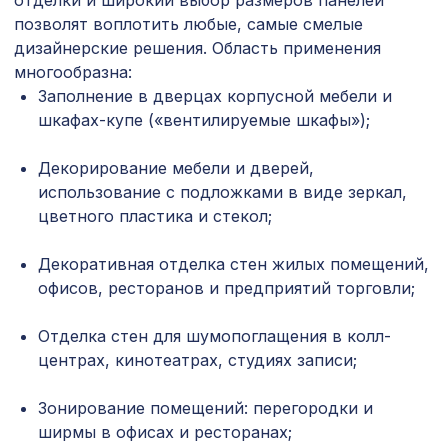
отделки и широкий выбор размеров панелей
Натуральные обои Cosca Traditional
1305 ₽
позволят воплотить любые, самые смелые
Prints L5034, 0,91 x 6,2 м
дизайнерские решения. Область применения
Перфорированная панель
многообразна:
3507 ₽
РОМАНИКО, 2070х930мм, ХДФ, бук
Заполнение в дверцах корпусной мебели и
шкафах-купе («вентилируемые шкафы»);
Консоль для балки 200х130мм,
641 ₽
махагон
Декорирование мебели и дверей,
использование с подложками в виде зеркал,
94 ₽
Пирамида для края, 40х40х11 мм
цветного пластика и стекол;
Консоль для архитектурного бруса
680 ₽
150х95мм, красный сандал
Декоративная отделка стен жилых помещений,
офисов, ресторанов и предприятий торговли;
Молдинг MX001, 26х12, 2000мм,
232 ₽
Экополимер/40
Отделка стен для шумопоглащения в колл-
центрах, кинотеатрах, студиях записи;
481 ₽
Консоль для балки 120х120мм, белый
Зонирование помещений: перегородки и
Перфорированная панель КРИСТАЛЛ,
763 ₽
ширмы в офисах и ресторанах;
1030х695мм, ХДФ, дуб сонома