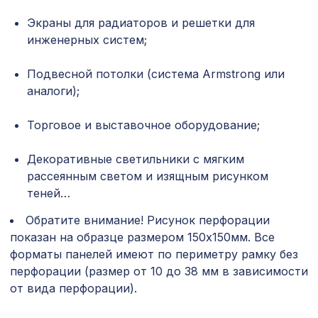
для балки 90х60мм без отделки,
Экраны для радиаторов и решетки для
127 ₽
консоль классика
инженерных систем;
Перфорированная потолочная плита
Подвесной потолки (система Armstrong или
760 ₽
РОМАНИКО ФИОРОНЕ, 595х595мм,
ХДФ, белая
аналоги);
Перфорированная потолочная плита
Торговое и выставочное оборудование;
760 ₽
КВАДРО 8-28 МИРИАДЕ, 595х595мм,
ХДФ, венге
Декоративные светильники с мягким
Перфорированная панель ДЕДАЛО,
1131 ₽
рассеянным светом и изящным рисунком
1200х600мм, ХДФ, клён
теней…
Экран для радиатора, МОДЕРН,
Обратите внимание! Рисунок перфорации
1692 ₽
рамка 1200х600мм, перфорация
РОМАНИКО, белый
показан на образце размером 150х150мм. Все
форматы панелей имеют по периметру рамку без
Перфорированная панель ДЕДАЛО,
2118 ₽
перфорации (размер от 10 до 38 мм в зависимости
1400х780мм, ХДФ, бук
от вида перфорации).
Перфорированная панель АБАКО,
827 ₽
1030х695мм, ХДФ, без отделки