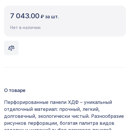
Сопутствующие товары
7 043.00
₽ за шт.
Цветной багет
Нет в наличии
Экополимер
Экраны для радиаторов
ПОПУЛЯРНЫЕ ТОВАРЫ
Перфорированная панель КВАДРО
5107 ₽
10-20, 2790х1020мм, ХДФ, белая
О товаре
Воск мягкий "Клён танзай" в
102 ₽
блистере
Перфорированные панели ХДФ – уникальный
отделочный материал: прочный, легкий,
Перфорированная панель ГОТИКА,
1110 ₽
1000х680мм, ХДФ, ольха
долговечный, экологически чистый. Разнообразие
рисунков перфорации, богатая палитра видов
Плинтус PX013, 50х15, 2000мм,
497 ₽