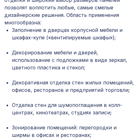
отделки и широкий выбор размеров панелей
Экополимер/14
позволят воплотить любые, самые смелые
дизайнерские решения. Область применения
6629 ₽
ПОРТАЛ КВАДРО, орех итальянский
многообразна:
Заполнение в дверцах корпусной мебели и
Экран для радиатора, МОДЕРН,
шкафах-купе («вентилируемые шкафы»);
1436 ₽
рамка 900х600мм, перфорация
ДЕДАЛО, белый
Декорирование мебели и дверей,
для балки 120х120мм венге, консоль
197 ₽
использование с подложками в виде зеркал,
рустик
цветного пластика и стекол;
Консоль для балки 150х120мм, дуб
538 ₽
состаренный
Декоративная отделка стен жилых помещений,
офисов, ресторанов и предприятий торговли;
Натуральные обои Cosca Traditional
4763 ₽
Prints L5037, 0,91 x 6,2 м
Отделка стен для шумопоглащения в колл-
Натуральные обои Cosca Traditional
центрах, кинотеатрах, студиях записи;
4226 ₽
Prints L5018, 0,91 x 5,5 м
Зонирование помещений: перегородки и
Натуральные обои Cosca Таппо
2047 ₽
ширмы в офисах и ресторанах;
Карбонеро, 0,91 x 5,5 м