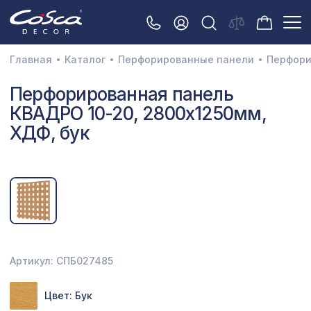
Главная
Каталог
Перфорированные панели
Перфори
3D орнамент
Перфорированная панель
КВАДРО 10-20, 2800х1250мм,
Акустические панели
ХДФ, бук
Декоративные балки и брус
Интерьерный МДФ
Межкомнатные арки
Натуральные покрытия
Перфорированные панели
Артикул: СПБ027485
Плинтусы
Цвет: Бук
Распродажа