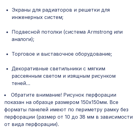
Перфорированная панель ГОТИКА,
Экраны для радиаторов и решетки для
1162 ₽
1000х680мм, ХДФ, без отделки
инженерных систем;
Перфорированная панель КВАДРО
1141 ₽
Подвесной потолки (система Armstrong или
10-20, 1030х695мм, ХДФ, клён
аналоги);
Экран для радиатора, МАССИВ,
2419 ₽
рамка 600х600мм, рисунок
Торговое и выставочное оборудование;
Диагональ, бук без отделки
Декоративные светильники с мягким
94 ₽
Пирамида для края, 40х40х11 мм
рассеянным светом и изящным рисунком
теней…
Перфорированная панель
1302 ₽
ВЕРОНИКА, 1200х600мм, ХДФ, без
Обратите внимание! Рисунок перфорации
отделки
показан на образце размером 150х150мм. Все
Экран для радиатора, МОДЕРН,
форматы панелей имеют по периметру рамку без
1436 ₽
рамка 900х600мм, перфорация
перфорации (размер от 10 до 38 мм в зависимости
РОМАНИКО, белый
от вида перфорации).
Натуральные обои Cosca Папирус
1007 ₽
Бордо, 0,91 x 5,5 м