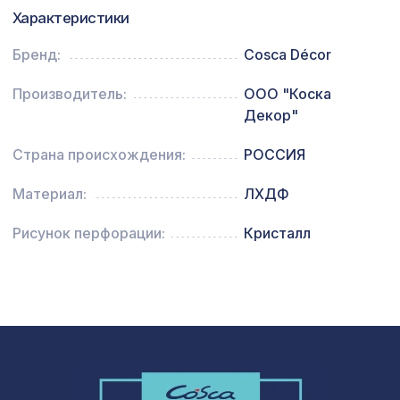
641 ₽
Консоль для балки 200х130мм, венге
Характеристики
Натуральные обои Cosca Арабеско
Бренд:
Cosca Décor
1335 ₽
Нотте, 0,91 x 5,5 м
Производитель:
ООО "Коска
Перфорированная панель КВАДРО
3507 ₽
Декор"
10-20, 2070х930мм, ХДФ, клён
Страна происхождения:
РОССИЯ
Материал:
ЛХДФ
Рисунок перфорации:
Кристалл