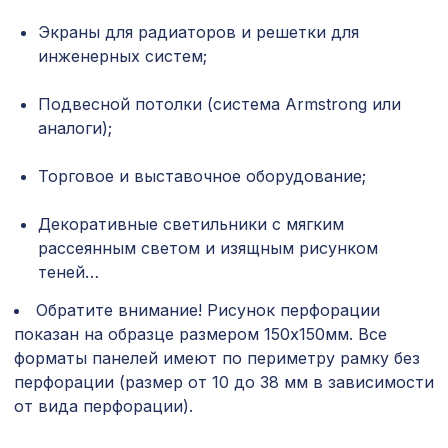
5025, 0,91 x 5,5 м
Экраны для радиаторов и решетки для
Декоративная доска, 200х30мм,
инженерных систем;
3238 ₽
2,0м, белый
Подвесной потолки (система Armstrong или
Перфорированная панель КВАДРО 8-
2118 ₽
28, 1400х780мм, ХДФ, ольха
аналоги);
Экран для радиатора, МОДЕРН,
Торговое и выставочное оборудование;
6638 ₽
короб 1200х600х200мм, перфорация
ДЕДАЛО, белый
Декоративные светильники с мягким
Экран для радиатора, МОДЕРН,
рассеянным светом и изящным рисунком
1198 ₽
рамка 600х600мм, перфорация
теней…
ГОТИКА, дуб сонома
Обратите внимание! Рисунок перфорации
Ремень для бруса/балки
891 ₽
120мм/135мм/150мм(30х1000мм),
показан на образце размером 150х150мм. Все
золото
форматы панелей имеют по периметру рамку без
перфорации (размер от 10 до 38 мм в зависимости
Квадратные элементы AK02
2143 ₽
90x90x24мм, белый грунт, МДФ
от вида перфорации).