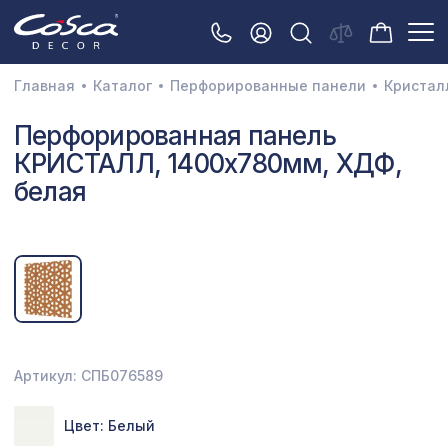
Главная
Каталог
Перфорированные панели
Кристал
3D орнамент
Перфорированная панель
КРИСТАЛЛ, 1400х780мм, ХДФ,
Акустические панели
белая
Декоративные балки и брус
Интерьерный МДФ
Межкомнатные арки
Натуральные покрытия
Перфорированные панели
Артикул: СПБ076589
Плинтусы
Цвет: Белый
Распродажа