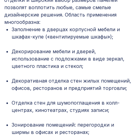
отделки и широкий выбор размеров панелей
102 ₽
блистере
позволят воплотить любые, самые смелые
дизайнерские решения. Область применения
Перфорированная панель КРИСТАЛЛ,
578 ₽
1030х695мм, ХДФ, дуб
многообразна:
Заполнение в дверцах корпусной мебели и
Перфорированная потолочная плита
шкафах-купе («вентилируемые шкафы»);
508 ₽
ДАМАСКО КАРЕ, 595х595мм, ХДФ,
белая
Декорирование мебели и дверей,
Перфорированная панель КВАДРО
использование с подложками в виде зеркал,
6344 ₽
11-45, 2800х1250мм, ХДФ, без
цветного пластика и стекол;
отделки
Перфорированная панель АБАКО,
Декоративная отделка стен жилых помещений,
7043 ₽
2800х1250мм, ХДФ, венге
офисов, ресторанов и предприятий торговли;
Перфорированная панель ГОТИКА,
1629 ₽
Отделка стен для шумопоглащения в колл-
1400х780мм, ХДФ, белая
центрах, кинотеатрах, студиях записи;
Перфорированная панель КВАДРО 8-
578 ₽
28, 1030х695мм, ХДФ, венге
Зонирование помещений: перегородки и
ширмы в офисах и ресторанах;
Натуральные обои Cosca Саванна
874 ₽