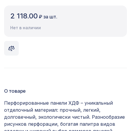
Сопутствующие товары
2 118.00
₽ за шт.
Цветной багет
Нет в наличии
Экополимер
Экраны для радиаторов
ПОПУЛЯРНЫЕ ТОВАРЫ
Натуральные обои Cosca Таппо
2047 ₽
Карбонеро, 0,91 x 5,5 м
О товаре
Перфорированная панель ДАМАСКО,
1221 ₽
1000х680мм, ХДФ, белая
Перфорированные панели ХДФ – уникальный
отделочный материал: прочный, легкий,
Перфорированная панель
2347 ₽
ДАМАСКО, 2070х930мм, ХДФ, бук
долговечный, экологически чистый. Разнообразие
рисунков перфорации, богатая палитра видов
Воск мягкий "Ясень шимо светлый" в