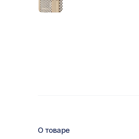
С
Ц
Э
Э
П
О товаре