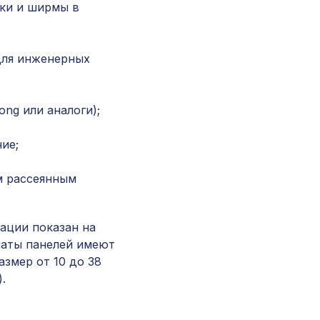
Консоль для архитектурного бруса 90х55мм,
ки и ширмы в
оливковое дерево
для инженерных
Перфорированная панель ДАМАСКО, 1030х6
ХДФ, без отделки
ng или аналоги);
для балки 190х170мм (200х130мм) дуб светл
консоль (импорт)
ие;
м рассеянным
Натуральные обои Cosca Борнео, 0,91 x 5,5 м
…
ации показан на
Натуральные обои Cosca Traditional Prints L50
маты панелей имеют
0,91 x 5,5 м
азмер от 10 до 38
.
Консоль для балки 90х60мм, дуб светлый