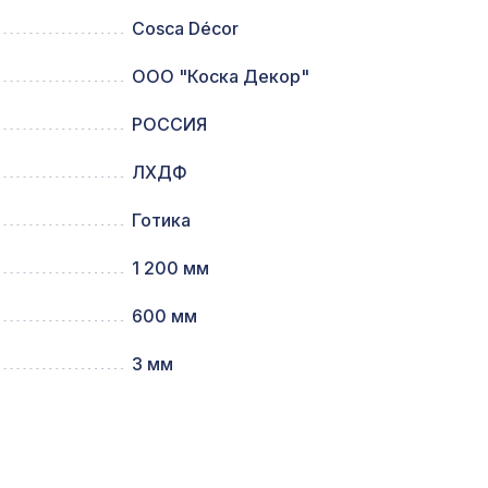
Cosca Décor
ИКО
ООО "Коска Декор"
508 ₽
РОССИЯ
34,
1305 ₽
ЛХДФ
Готика
м,
1110 ₽
1 200 мм
600 мм
елый
2143 ₽
3 мм
95мм,
1141 ₽