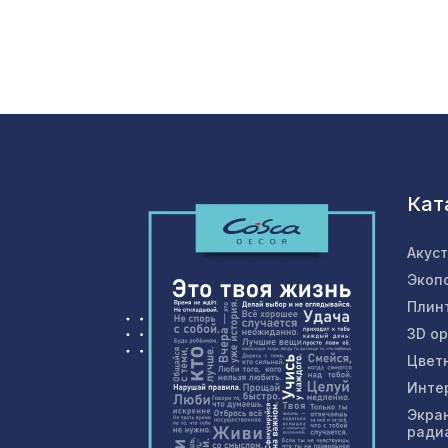
Кат
Акус
Экоп
Плин
3D о
Цвет
Инте
Экра
ради