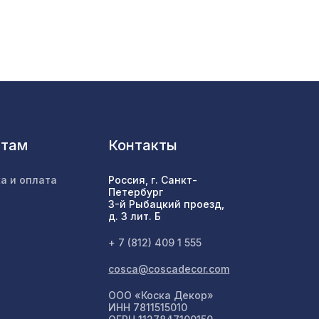
КО
760 ₽
мм,
2118 ₽
нтам
Контакты
, 0,91
897 ₽
а и оплата
Россия, г. Санкт-
Петербург
3-й Рыбацкий проезд,
д. 3 лит. Б
578 ₽
+ 7 (812) 409 1 555
cosca@coscadecor.com
2761 ₽
ООО «Коска Декор»
ИНН 7811515010