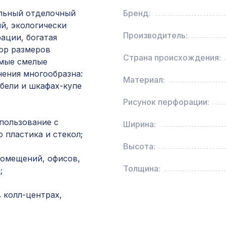
ХДФ, венге
льный отделочный
Бренд:
й, экологически
Перфорированная потолочная плита РОМАН
Производитель:
ации, богатая
СКАЧЧО, 595х595мм, ХДФ, клён
ор размеров
Страна происхождения:
амые смелые
нения многообразна:
Натуральные обои Cosca Traditional Prints L50
Материал:
0,91 x 6,2 м
бели и шкафах-купе
Рисунок перфорации:
Перфорированная панель АБАКО, 1000х680м
пользование с
Ширина:
ХДФ, клён
 пластика и стекол;
Высота:
Квадратные элементы AK01 90x90x24мм, б
помещений, офисов,
грунт, МДФ
Толщина:
;
Перфорированная панель ДАМАСКО, 1030х6
 колл-центрах,
ХДФ, дуб серый