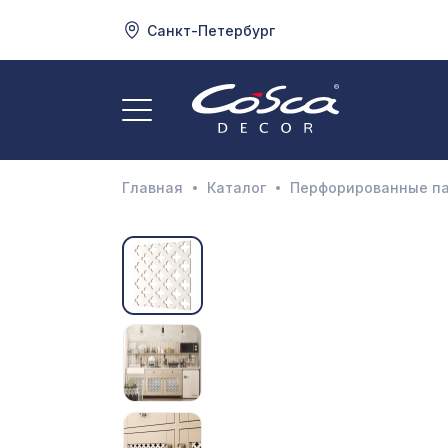
Санкт-Петербург
3
А
Главная
Каталог
Перфорированные п
Д
И
М
Н
П
П
Р