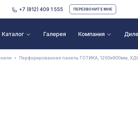
+7 (812) 409 1 555
ПЕРЕЗВОНИТЕ МНЕ
Галерея
Дил
Каталог
Компания
D орнамент
кустические панели
анели
Перфорированная панель ГОТИКА, 1200х600мм, ХД
екоративные балки и брус
нтерьерный МДФ
ежкомнатные арки
атуральные покрытия
ерфорированные панели
линтусы
аспродажа