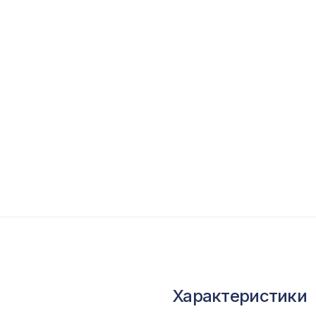
опутствующие товары
ветной багет
кополимер
краны для радиаторов
ОПУЛЯРНЫЕ ТОВАРЫ
Перфорированная панель ВЕРОНИКА,
2800х1250мм, ХДФ, белая
Экран для радиатора, МОДЕРН, рамка
1200х600мм, перфорация РОМАНИКО, вишн
Характеристики
Перфорированная панель ДАМАСКО, 1000х6