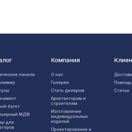
Перфорированная потолочная плита ДАМАС
КАРЕ, 595х595мм, ХДФ, бук
Перфорированная панель ГОТИКА, 1400х780
ХДФ, бук
алог
Компания
Клие
Натуральные обои Cosca Листья "Прима Рохо"
x 5,5 м
тические панели
О нас
Доставк
олимер
Галерея
Помощь
Перфорированная панель КВАДРО 8-28,
тусы
Стать дилером
Статьи
1030х695мм, ХДФ, венге
рнамент
Архитекторам и
строителям
ной багет
Декоративная балка, 150х120мм 2,0м, дуб
Изготовление
рьерный МДФ
индивидуальных
состаренный
изделий
ны для
аторов
Проектирование и