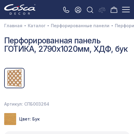
Главная
Каталог
Перфорированные панели
Перфори
3D орнамент
Перфорированная панель
ГОТИКА, 2790х1020мм, ХДФ, бук
Акустические панели
Декоративные балки и брус
Интерьерный МДФ
Межкомнатные арки
Натуральные покрытия
Артикул: СПБ003264
Перфорированные панели
Цвет: Бук
Плинтусы
Распродажа