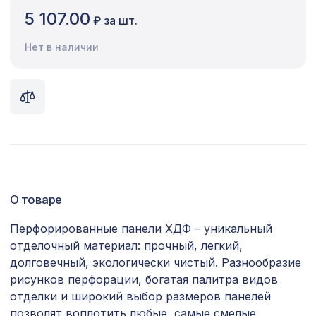
5 107.00
₽ за шт.
Сопутствующие товары
Нет в наличии
Цветной багет
Экополимер
Экраны для радиаторов
ПОПУЛЯРНЫЕ ТОВАРЫ
Перфорированная панель АБАКО,
3507 ₽
2070х930мм, ХДФ, бук
О товаре
Перфорированная панель КВАДРО
Перфорированные панели ХДФ – уникальный
1778 ₽
11-45, 2070х930мм, ХДФ, клён
отделочный материал: прочный, легкий,
долговечный, экологически чистый. Разнообразие
Перфорированная панель
1110 ₽
рисунков перфорации, богатая палитра видов
КРИСТАЛЛ, 1000х680мм, ХДФ, клён
отделки и широкий выбор размеров панелей
Декоративная балка, 150х120мм
позволят воплотить любые, самые смелые