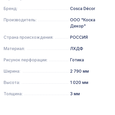
Воск мягкий "Ясень шимо светлый" в
102 ₽
Бренд:
Cosca Décor
блистере
Производитель:
ООО "Коска
Перфорированная панель
5107 ₽
ВЕРОНИКА, 2790х1020мм, ХДФ, венге
Декор"
Страна происхождения:
РОССИЯ
Материал:
ЛХДФ
Рисунок перфорации:
Готика
Ширина:
2 790 мм
Высота:
1 020 мм
Толщина:
3 мм