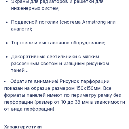
Экраны для радиаторов и решетки для
1400х780мм, ХДФ, ольха
инженерных систем;
Плинтус PX004, 119х15, 2000мм,
961 ₽
Экополимер/16
Подвесной потолки (система Armstrong или
аналоги);
Плинтус PX045, 63х16, 2000мм,
540 ₽
Экополимер/14
Торговое и выставочное оборудование;
Перфорированная панель ГОТИКА,
2699 ₽
2070х930мм, ХДФ, белая
Декоративные светильники с мягким
Перфорированная панель КВАДРО
рассеянным светом и изящным рисунком
3507 ₽
10-20, 2070х930мм, ХДФ, ольха
теней…
Перфорированная потолочная плита
Обратите внимание! Рисунок перфорации
508 ₽
ДАМАСКО СКАЧЧО, 595х595мм, ХДФ,
показан на образце размером 150х150мм. Все
белая
форматы панелей имеют по периметру рамку без
Перфорированная панель ВЕРОНИКА,
перфорации (размер от 10 до 38 мм в зависимости
578 ₽
1030х695мм, ХДФ, дуб
от вида перфорации).
Натуральные обои Cosca Traditional
1803 ₽
Prints L5041, 0,91 x 6,2 м
Характеристики