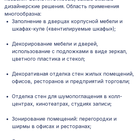
2761 ₽
2,0м, дуб темный
дизайнерские решения. Область применения
многообразна:
Перфорированная потолочная плита
585 ₽
Заполнение в дверцах корпусной мебели и
РОМАНИКО ФИОРОНЕ, 595х595мм,
ХДФ, белая
шкафах-купе («вентилируемые шкафы»);
Натуральные обои Cosca Морено
1266 ₽
Декорирование мебели и дверей,
Абака, 0,91 x 5,5 м
использование с подложками в виде зеркал,
Перфорированная панель
цветного пластика и стекол;
6344 ₽
ВЕРОНИКА, 2800х1250мм, ХДФ, без
отделки
Декоративная отделка стен жилых помещений,
Перфорированная панель КВАДРО
офисов, ресторанов и предприятий торговли;
5107 ₽
11-45, 2790х1020мм, ХДФ, клён
Отделка стен для шумопоглащения в колл-
Натуральные обои Cosca Traditional
1803 ₽
центрах, кинотеатрах, студиях записи;
Prints L5038, 0,91 x 6,2 м
для балки 150х120мм дуб светлый,
Зонирование помещений: перегородки и
228 ₽
консоль рустик
ширмы в офисах и ресторанах;
Перфорированная панель ГОТИКА,
2118 ₽