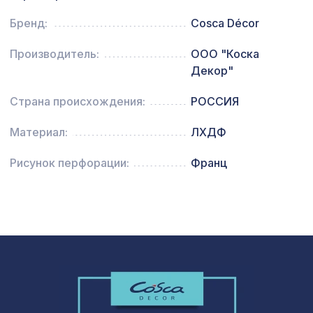
Натуральные обои Cosca Traditional
1157 ₽
Prints L5017, 0,91 x 5,5 м
Бренд:
Cosca Décor
481 ₽
Производитель:
ООО "Коска
Консоль для балки 120х120мм, белый
Декор"
Страна происхождения:
РОССИЯ
Материал:
ЛХДФ
Рисунок перфорации:
Франц