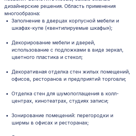
1901 ₽
1400х780мм, ХДФ, без отделки
дизайнерские решения. Область применения
многообразна:
Перфорированная потолочная плита
508 ₽
Заполнение в дверцах корпусной мебели и
ДАМАСКО КАРЕ, 595х595мм, ХДФ,
белая
шкафах-купе («вентилируемые шкафы»);
Натуральные обои Cosca Арабеско
2097 ₽
Декорирование мебели и дверей,
Диско, 0,91 x 10 м
использование с подложками в виде зеркал,
Профиль-плинтус, зеленый,
цветного пластика и стекол;
257 ₽
1850х15х15 мм
Декоративная отделка стен жилых помещений,
Перфорированная панель ГОТИКА,
1131 ₽
офисов, ресторанов и предприятий торговли;
1200х600мм, ХДФ, клён
Карниз KX024, 55х50, 2000мм,
Отделка стен для шумопоглащения в колл-
1035 ₽
Экополимер/15
центрах, кинотеатрах, студиях записи;
Перфорированная панель ГОТИКА,
1044 ₽
1200х600мм, ХДФ, бук
Зонирование помещений: перегородки и
ширмы в офисах и ресторанах;
Натуральные обои Cosca Листья
1429 ₽
"Прима Азуль", 0,91 x 5,5 м