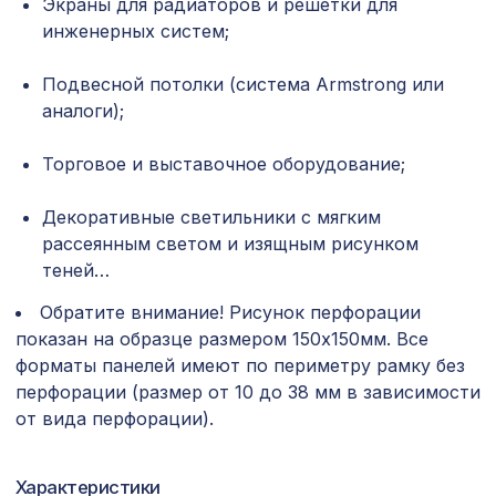
Экраны для радиаторов и решетки для
Карниз KX030, 30х20, 2000мм,
инженерных систем;
302 ₽
Экополимер/34
Подвесной потолки (система Armstrong или
Экран для радиатора, МОДЕРН,
882 ₽
аналоги);
рамка 900х600мм, перфорация
КВАДРО 10-20, вишня
Торговое и выставочное оборудование;
Натуральные обои Cosca Морено
1266 ₽
Абака, 0,91 x 5,5 м
Декоративные светильники с мягким
Перфорированная панель ДЕДАЛО,
рассеянным светом и изящным рисунком
2380 ₽
2070х930мм, ХДФ, без отделки
теней…
Профиль кромочный, венге, 1850х30х7
Обратите внимание! Рисунок перфорации
257 ₽
мм
показан на образце размером 150х150мм. Все
форматы панелей имеют по периметру рамку без
Архитектурная доска, 135х30мм
2372 ₽
перфорации (размер от 10 до 38 мм в зависимости
2,0м, шелковое дерево
от вида перфорации).
Натуральные обои Cosca Traditional
4763 ₽
Prints L5059, 0,91 x 6,2 м
Характеристики