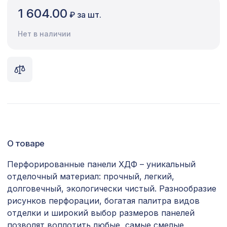
1 604.00
₽ за шт.
Сопутствующие товары
Нет в наличии
Цветной багет
Экополимер
Экраны для радиаторов
ПОПУЛЯРНЫЕ ТОВАРЫ
Консоль для архитектурного бруса
1020 ₽
150х95мм, южный дуб
О товаре
Перфорированная панель ДЕДАЛО,
Перфорированные панели ХДФ – уникальный
2699 ₽
2070х930мм, ХДФ, клён
отделочный материал: прочный, легкий,
долговечный, экологически чистый. Разнообразие
102 ₽
Воск мягкий в блистере, 116 айсберг
рисунков перфорации, богатая палитра видов
отделки и широкий выбор размеров панелей
Перфорированная панель ДЕДАЛО,
позволят воплотить любые, самые смелые