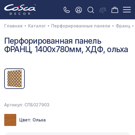
Главная
Каталог
Перфорированные панели
Франц
3D орнамент
Перфорированная панель
ФРАНЦ, 1400х780мм, ХДФ, ольха
Акустические панели
Декоративные балки и брус
Интерьерный МДФ
Межкомнатные арки
Натуральные покрытия
Артикул: СПБ027903
Перфорированные панели
Цвет: Ольха
Плинтусы
Распродажа