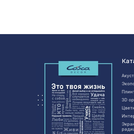
Кат
Акус
Экоп
Плин
3D о
Цвет
Инте
Экра
ради