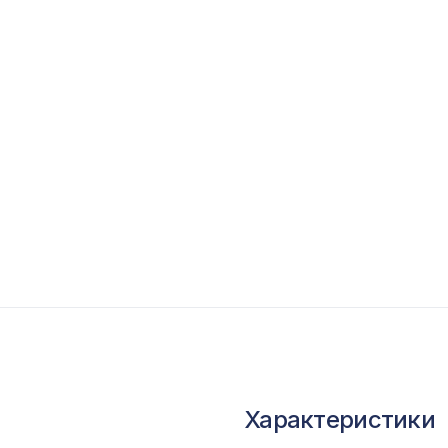
опутствующие товары
ветной багет
кополимер
краны для радиаторов
ОПУЛЯРНЫЕ ТОВАРЫ
Натуральные обои Cosca Листья "Прима Верд
0,91 x 5,5 м
Воск мягкий "Дуб кремона шампань" в блист
Характеристики
Натуральные обои Cosca Калимантан, 0,91 x 5