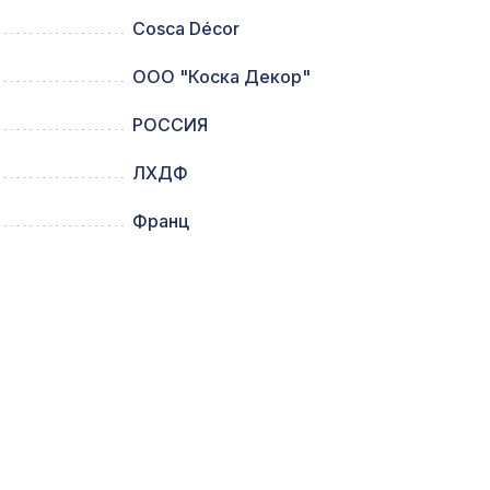
Cosca Décor
ИКО
ООО "Коска Декор"
760 ₽
РОССИЯ
0мм,
1110 ₽
ЛХДФ
Франц
68,
3667 ₽
м,
837 ₽
900 ₽