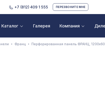
+7 (812) 409 1 555
ПЕРЕЗВОНИТЕ МНЕ
Галерея
Дил
Каталог
Компания
D орнамент
кустические панели
анели
Франц
Перфорированная панель ФРАНЦ, 1200х60
екоративные балки и брус
нтерьерный МДФ
ежкомнатные арки
атуральные покрытия
ерфорированные панели
линтусы
аспродажа