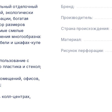
льный отделочный
Бренд:
й, экологически
Перфорированная потолочная плита РОМАН
Производитель:
ации, богатая
КАРЕ, 595х595мм, ХДФ, венге
ор размеров
Страна происхождения:
амые смелые
нения многообразна:
Перфорированная панель ГОТИКА, 1000х68
Материал:
ХДФ, клён
бели и шкафах-купе
Рисунок перфорации:
Натуральные обои Cosca Traditional Prints L50
пользование с
0,91 x 5,5 м
 пластика и стекол;
Консоль для архитектурного бруса 180х110м
помещений, офисов,
южный дуб
;
 колл-центрах,
Милано-747, обои натуральные, 5,5х0,91м/12