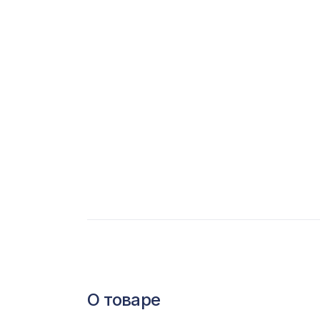
С
Ц
Э
Э
П
О товаре