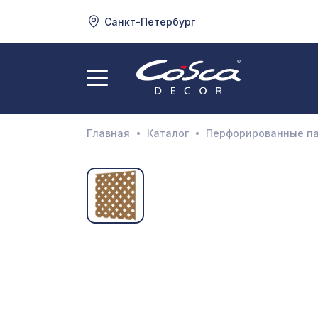
Санкт-Петербург
3
А
Главная
Каталог
Перфорированные п
Д
И
М
Н
П
П
Р