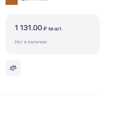
1 131.00
₽ за шт.
Нет в наличии
е",
1429 ₽
102 ₽
ере
1333 ₽
,5 м