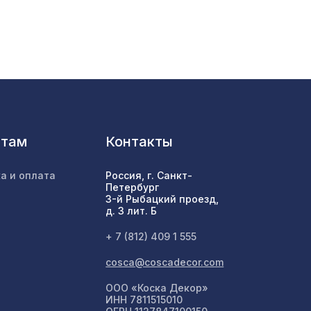
880 ₽
577 ₽
нтам
Контакты
1527 ₽
м
а и оплата
Россия, г. Санкт-
Петербург
3-й Рыбацкий проезд,
00мм,
д. 3 лит. Б
1357 ₽
+ 7 (812) 409 1 555
мм,
cosca@coscadecor.com
3507 ₽
ООО «Коска Декор»
ИНН 7811515010