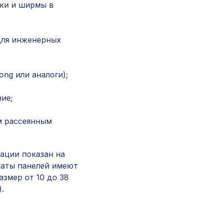
ки и ширмы в
Натуральные обои Cosca Папирус Руж, 0,91 x 
для инженерных
Перфорированная панель КВАДРО 11-45,
1000х680мм, ХДФ, бук
ng или аналоги);
Профиль угловой внутренний, зеленый, 1850х
ие;
мм
м рассеянным
Перфорированная панель КВАДРО 8-28,
…
1000х680мм, ХДФ, без отделки
ации показан на
маты панелей имеют
Молдинг MX005, 70х15, 2000мм, Экополимер
азмер от 10 до 38
.
Натуральные обои Cosca Розовое дерево, 0,9
м