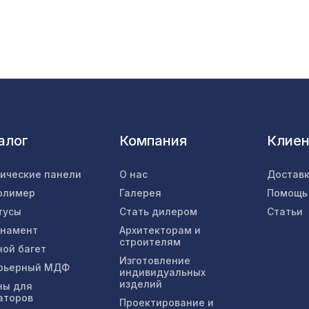
Натуральные обои Cosca Джама, 0,91 x 5,5 м
90х60мм дуб светлый, балка классика 2,1м
алог
Компания
Клие
Натуральные обои Cosca Камерун, 0,91 x 10 
тические панели
О нас
Доставк
олимер
Галерея
Помощь
Перфорированная панель ДАМАСКА, 1200х6
тусы
Стать дилером
Статьи
ХДФ, венге
рнамент
Архитекторам и
строителям
ной багет
Перфорированная панель ИНДИЯ, 2070х930
Изготовление
рьерный МДФ
индивидуальных
ХДФ, белая
изделий
ны для
аторов
Проектирование и