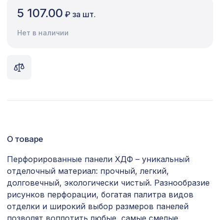
5 107.00
₽ за шт.
Сопутствующие товары
Нет в наличии
Цветной багет
Экополимер
Экраны для радиаторов
ПОПУЛЯРНЫЕ ТОВАРЫ
Перфорированная панель КВАДРО
7043 ₽
8-28, 2800х1250мм, ХДФ, венге
О товаре
Перфорированная панель КВАДРО
Перфорированные панели ХДФ – уникальный
1357 ₽
11-45, 1200х600мм, ХДФ, венге
отделочный материал: прочный, легкий,
долговечный, экологически чистый. Разнообразие
Карниз KX028, 75х75, 2000мм,
745 ₽
рисунков перфорации, богатая палитра видов
Экополимер/24
отделки и широкий выбор размеров панелей
Воск мягкий "Дуб тёмный" в
102 ₽
позволят воплотить любые, самые смелые