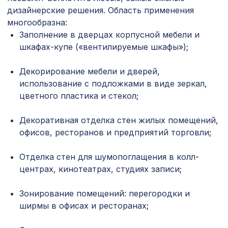
блистере
дизайнерские решения. Область применения
многообразна:
Перфорированная панель КВАДРО
1141 ₽
10-20, 1030х695мм, ХДФ, белая
Заполнение в дверцах корпусной мебели и
шкафах-купе («вентилируемые шкафы»);
Перфорированная панель
2118 ₽
РОМАНИКО, 1400х780мм, ХДФ, белая
Декорирование мебели и дверей,
Ремень для бруса/балки
использование с подложками в виде зеркал,
891 ₽
120мм/135мм/150мм(30х1000мм),
цветного пластика и стекол;
золото
Декоративная отделка стен жилых помещений,
Натуральные обои Cosca Сеул, 10 x
1542 ₽
0,91 м
офисов, ресторанов и предприятий торговли;
Натуральные обои Cosca Traditional
4226 ₽
Отделка стен для шумопоглащения в колл-
Prints L5084, 0,91 x 5,5 м
центрах, кинотеатрах, студиях записи;
641 ₽
Консоль для балки 200х130мм, венге
Зонирование помещений: перегородки и
ширмы в офисах и ресторанах;
Перфорированная панель КВАДРО
3507 ₽
11-45, 2070х930мм, ХДФ, белая