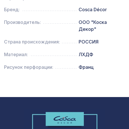
Перфорированная панель АБАКО,
1131 ₽
Бренд:
Cosca Décor
1200х600мм, ХДФ, ольха
Производитель:
ООО "Коска
Плинтус PX012, 99х15, 2000мм,
1004 ₽
Экополимер/18
Декор"
Страна происхождения:
РОССИЯ
Материал:
ЛХДФ
Рисунок перфорации:
Франц