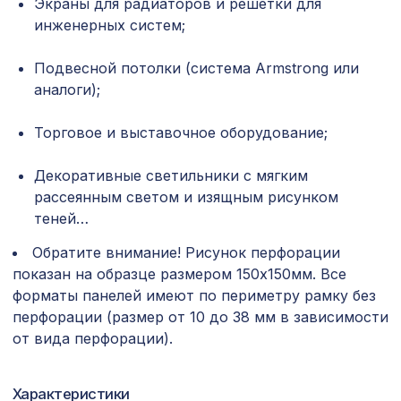
Экраны для радиаторов и решетки для
инженерных систем;
Консоль для архитектурного бруса
505 ₽
120х75мм, красный сандал
Подвесной потолки (система Armstrong или
Перфорированная панель ДАМАСКО,
5107 ₽
аналоги);
2790х1020мм, ХДФ, ольха
Перфорированная потолочная плита
Торговое и выставочное оборудование;
508 ₽
ДАМАСКО СКАЧЧО, 595х595мм, ХДФ,
белая
Декоративные светильники с мягким
Молдинг MX010, 55х25, 2000мм,
рассеянным светом и изящным рисунком
810 ₽
Экополимер/11
теней…
Экран для радиатора, МОДЕРН,
Обратите внимание! Рисунок перфорации
1198 ₽
рамка 600х600мм, перфорация
показан на образце размером 150х150мм. Все
ГОТИКА, белый
форматы панелей имеют по периметру рамку без
перфорации (размер от 10 до 38 мм в зависимости
481 ₽
Консоль для балки 120х120мм, белый
от вида перфорации).
Натуральные обои Cosca Сильвер,
1906 ₽
0,91 x 10 м
Характеристики