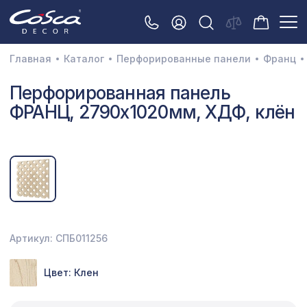
Главная
Каталог
Перфорированные панели
Франц
3D орнамент
Перфорированная панель
ФРАНЦ, 2790х1020мм, ХДФ, клён
Акустические панели
Декоративные балки и брус
Интерьерный МДФ
Межкомнатные арки
Натуральные покрытия
Артикул: СПБ011256
Перфорированные панели
Цвет: Клен
Плинтусы
Распродажа