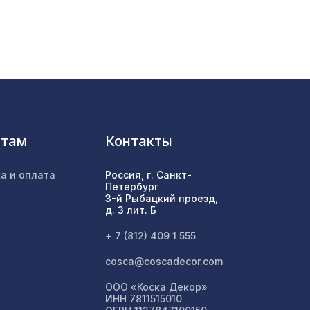
557 ₽
605 ₽
17
37,
4763 ₽
нтам
Контакты
1259 ₽
5,5 м
а и оплата
Россия, г. Санкт-
Петербург
3-й Рыбацкий проезд,
,
д. 3 лит. Б
592 ₽
+ 7 (812) 409 1 555
м, ХДФ,
cosca@coscadecor.com
1221 ₽
ООО «Коска Декор»
ИНН 7811515010