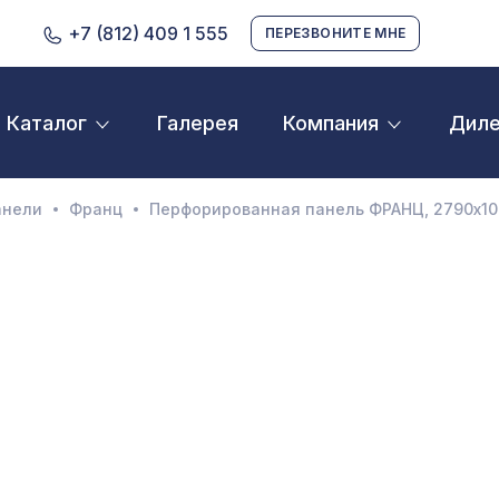
+7 (812) 409 1 555
ПЕРЕЗВОНИТЕ МНЕ
Галерея
Дил
Каталог
Компания
D орнамент
кустические панели
анели
Франц
Перфорированная панель ФРАНЦ, 2790х10
екоративные балки и брус
нтерьерный МДФ
ежкомнатные арки
атуральные покрытия
ерфорированные панели
линтусы
аспродажа