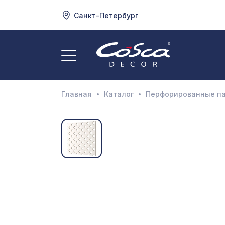
Санкт-Петербург
3
А
Главная
Каталог
Перфорированные п
Д
И
М
Н
П
П
Р