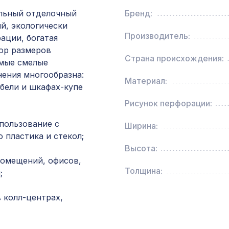
0,91 x 5,5 м
льный отделочный
Бренд:
й, экологически
Экран для радиатора, МОДЕРН, рамка 600х
Производитель:
ации, богатая
перфорация ДАМАСКО, дуб сонома
ор размеров
Страна происхождения:
амые смелые
нения многообразна:
Перфорированная панель КРИСТАЛЛ, 1030х
Материал:
ХДФ, дуб серый
бели и шкафах-купе
Рисунок перфорации:
для балки 90х60мм венге, консоль рустик
пользование с
Ширина:
 пластика и стекол;
Высота:
помещений, офисов,
Натуральные обои Cosca Сеул, 10 x 0,91 м
Толщина:
;
 колл-центрах,
Перфорированная панель ДАМАСКО,
2790х1020мм, ХДФ, ольха