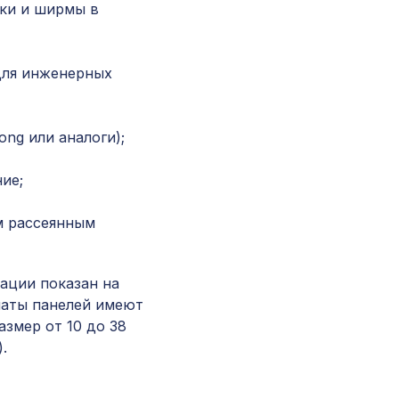
ки и ширмы в
Перфорированная панель КВАДРО 11-45,
2790х1020мм, ХДФ, бук
для инженерных
Экран для радиатора, МОДЕРН, рамка
900х600мм, перфорация ДАМАСКО, дуб со
ng или аналоги);
Натуральные обои Cosca Морено Абака, 0,91 
ие;
м
м рассеянным
Перфорированная панель КВАДРО 11-45,
…
1000х680мм, ХДФ, клён
ации показан на
маты панелей имеют
Перфорированная потолочная плита ЭЛЕНИ
азмер от 10 до 38
КОНТРАСТО, 595х595мм, ХДФ, венге
.
Консоль для архитектурного бруса 90х55мм,