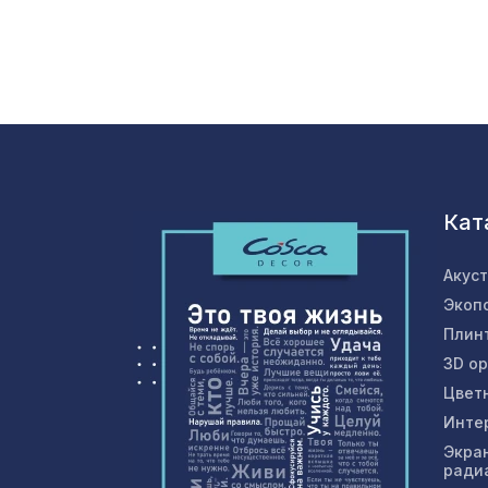
Кат
Акус
Экоп
Плин
3D о
Цвет
Инте
Экра
ради